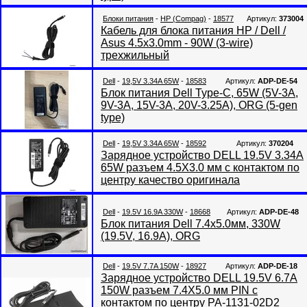
Блоки питания
-
HP (Compag)
-
18577
Артикул:
373004
Кабель для блока питания HP / Dell /
Asus 4.5x3.0mm - 90W (3-wire)
трехжильный
Dell
-
19,5V 3.34A 65W
-
18583
Артикул:
ADP-DE-54
Блок питания Dell Type-C, 65W (5V-3A,
9V-3A, 15V-3A, 20V-3.25A), ORG (5-gen
type)
Dell
-
19,5V 3.34A 65W
-
18592
Артикул:
370204
Зарядное устройство DELL 19.5V 3.34A
65W разъем 4.5X3.0 мм с контактом по
центру качество оригинала
Dell
-
19.5V 16.9A 330W
-
18668
Артикул:
ADP-DE-48
Блок питания Dell 7.4x5.0мм, 330W
(19.5V, 16.9A), ORG
Dell
-
19.5V 7.7A 150W
-
18927
Артикул:
ADP-DE-18
Зарядное устройство DELL 19.5V 6.7A
150W разъем 7.4X5.0 мм PIN с
контактом по центру PA-1131-02D2