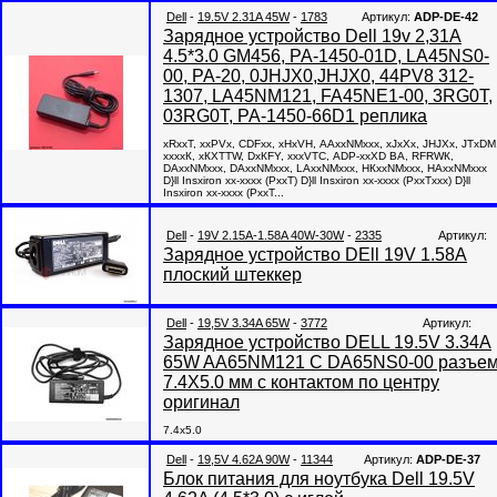
Dell
-
19.5V 2.31A 45W
-
1783
Артикул:
ADP-DE-42
Зарядное устройство Dell 19v 2,31A
4.5*3.0 GM456, PA-1450-01D, LA45NS0-
00, PA-20, 0JHJX0,JHJX0, 44PV8 312-
1307, LA45NM121, FA45NE1-00, 3RG0T,
03RG0T, PA-1450-66D1 реплика
хRххТ, ххРVх, СDFхх, хНхVН, ААххNМххх, хJхХх, JНJХх, JТхDМ
ххххК, хКХТТW, DхКFY, хххVТС, АDР-ххХD ВА, RFRWК,
DАххNМххх, DАххNМххх, LАххNМххх, НКххNМххх, НАххNМххх
D}ll Insхirоn хх-хххх (РххТ) D}ll Insхirоn хх-хххх (РххТххх) D}ll
Insхirоn хх-хххх (РххТ...
Dell
-
19V 2.15A-1.58A 40W-30W
-
2335
Артикул:
Зарядное устройство DEll 19V 1.58A
плоский штеккер
Dell
-
19,5V 3.34A 65W
-
3772
Артикул:
Зарядное устройство DELL 19.5V 3.34A
65W AA65NM121 C DA65NS0-00 разъе
7.4X5.0 мм с контактом по центру
оригинал
7.4x5.0
Dell
-
19,5V 4.62A 90W
-
11344
Артикул:
ADP-DE-37
Блок питания для ноутбука Dell 19.5V