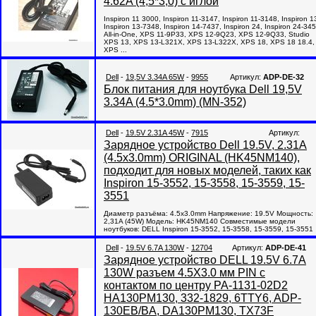
4.62A (4,5*3,0) с иглой
Inspiron 11 3000, Inspiron 11-3147, Inspiron 11-3148, Inspiron 1
Inspiron 13-7348, Inspiron 14-7437, Inspiron 24, Inspiron 24-34
All-in-One, XPS 11-9P33, XPS 12-9Q23, XPS 12-9Q33, Studio
XPS 13, XPS 13-L321X, XPS 13-L322X, XPS 18, XPS 18 18.4,
XPS ...
Dell
-
19,5V 3.34A 65W
-
9955
Артикул:
ADP-DE-32
Блок питания для ноутбука Dell 19,5V
3.34A (4.5*3.0mm) (MN-352)
Dell
-
19.5V 2.31A 45W
-
7915
Артикул:
Зарядное устройство Dell 19.5V, 2.31A
(4.5x3.0mm) ORIGINAL (HK45NM140),
подходит для новых моделей, таких как
Inspiron 15-3552, 15-3558, 15-3559, 15-
3551
Диаметр разъёма: 4.5x3.0mm Напряжение: 19.5V Мощность:
2,31A (45W) Модель: HK45NM140 Совместимые модели
ноутбуков: DELL Inspiron 15-3552, 15-3558, 15-3559, 15-3551
Dell
-
19.5V 6.7A 130W
-
12704
Артикул:
ADP-DE-41
Зарядное устройство DELL 19.5V 6.7A
130W разъем 4.5X3.0 мм PIN с
контактом по центру PA-1131-02D2
HA130PM130, 332-1829, 6TTY6, ADP-
130EB/BA, DA130PM130, TX73F