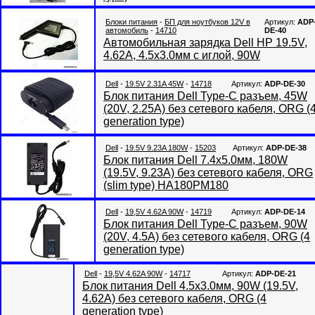
Блоки питания
-
БП для ноутбуков 12V в
Артикул:
ADP
автомобиль
-
14710
DE-40
Автомобильная зарядка Dell HP 19.5V,
4.62A, 4.5x3.0мм с иглой, 90W
Dell
-
19.5V 2.31A 45W
-
14718
Артикул:
ADP-DE-30
Блок питания Dell Type-C разъем, 45W
(20V, 2.25A) без сетевого кабеля, ORG (
generation type)
Dell
-
19.5V 9.23A 180W
-
15203
Артикул:
ADP-DE-38
Блок питания Dell 7.4x5.0мм, 180W
(19.5V, 9.23A) без сетевого кабеля, ORG
(slim type) HA180PM180
Dell
-
19,5V 4.62A 90W
-
14719
Артикул:
ADP-DE-14
Блок питания Dell Type-C разъем, 90W
(20V, 4.5A) без сетевого кабеля, ORG (4
generation type)
Dell
-
19,5V 4.62A 90W
-
14717
Артикул:
ADP-DE-21
Блок питания Dell 4.5x3.0мм, 90W (19.5V,
4.62A) без сетевого кабеля, ORG (4
generation type)