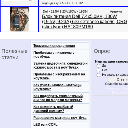
подойдет для ASUS DELL HP
Dell
-
19.5V 9.23A 180W
-
19354
Артикул:
Блок питания Dell 7.4x5.0мм, 180W
(19.5V, 9.23A) без сетевого кабеля, ORG
(slim type) HA180PM180
Термины и определения
Полезные
Опрос
Проблемы с питанием у
статьи
ноутбука.
Наш магазин станов
Замена видеочипа, северного и
Да
южного моста в ноутбуках
Нет
Проблемы с изображением на
Не знаю, т.к здес
ноутбуке.
Спасибо за ваш
Как узнать модель матрицы
[
·
ноутбука?
Результаты
Арх
Всего ответ
Как подобрать совместимый
аналог по модели матрицы?
Как заменить разбитый
дисплей самому?
Разрешение матрицы ноутбука
LED или CCFL