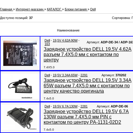
Главная
»
Интернет-магазин
»
КАТАЛОГ
»
Блоки питания
»
Dell
Доступно позиций
:
37
Сортировка:
Наименование
Dell
-
19,5V 4.62A 90W
-
Артикул:
ADP-DE-34 / ADP-16
163
Зарядное устройство DELL 19.5V 4.62A
разъем 7.4X5.0 мм с контактом по
центру
7.4X5.0
Dell
-
19,5V 3.34A 65W
-
2291
Артикул:
370202
Зарядное устройство DELL 19.5V 3.34A
65W разъем 7.4X5.0 мм с контактом по
центру качество оригинала
7.4x5.0
Dell
-
19.5V 6.7A 130W
-
2281
Артикул:
ADP-DE-06
Зарядное устройство DELL 19.5V 6.7A
130W разъем 7.4X5.0 мм PIN с
контактом по центру PA-1131-02D2
7.4x5.0