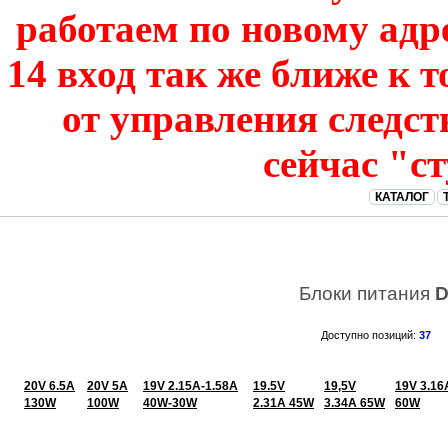
работаем по новому адре
14 вход так же ближе к т
от управления следст
сейчас "с
КАТАЛОГ
Блоки питания
D
Доступно позиций
:
37
20V 6.5A
20V 5A
19V 2.15A-1.58A
19.5V
19,5V
19V 3.16
130W
100W
40W-30W
2.31A 45W
3.34A 65W
60W