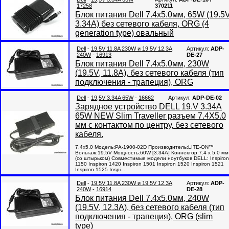
17258
370211
Блок питания Dell 7.4x5.0мм, 65W (19.5V
3.34A) без сетевого кабеля, ORG (4
generation type) овальный
Dell
-
19.5V 11.8A 230W и 19.5V 12.3A
Артикул:
ADP-
240W
-
16913
DE-27
Блок питания Dell 7.4x5.0мм, 230W
(19.5V, 11.8A), без сетевого кабеля (тип
подключения - трапеция), ORG
Dell
-
19,5V 3.34A 65W
-
16662
Артикул:
ADP-DE-02
Зарядное устройство DELL 19.V 3.34A
65W NEW Slim Traveller разъем 7.4X5.0
мм с контактом по центру, без сетевого
кабеля.
7.4x5.0 Модель:PA-1900-02D Производитель:LITE-ON™
Вольтаж:19.5V Мощность:60W [3.34A] Коннектор:7.4 x 5.0 мм
(со штырьком) Совместимые модели ноутбуков DELL: Inspiron
1150 Inspiron 1420 Inspiron 1501 Inspiron 1520 Inspiron 1521
Inspiron 1525 Inspi...
Dell
-
19.5V 11.8A 230W и 19.5V 12.3A
Артикул:
ADP-
240W
-
16914
DE-28
Блок питания Dell 7.4x5.0мм, 240W
(19.5V, 12.3A), без сетевого кабеля (тип
подключения - трапеция), ORG (slim
type)