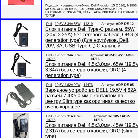
Подходит к сериям ноутбуков: Dell Precision 15 (5510), M3800,
M5520, XPS 15 (9530), 15 (9560) Совместимые P/N:
HA130PM130, 332-1829, 6TTY6, ADP-130EB/BA, DA130PM130
TX73F
Dell
-
19,5V 3.34A 65W
-
14219
Артикул:
ADP-DE-12
Блок питания Dell Type-C разъем, 65W
(20V, 3.25A) без сетевого кабеля, ORG (
generation type) (Для ноутбуков, Dell,
20V, 3A, USB Type-C,) Овальный
Dell
-
19,5V 3.34A 65W
-
Артикул:
ADP-DE-22 / ADP-
14716
14716
Блок питания Dell 4.5x3.0мм, 65W (19.5V
3.34A) без сетевого кабеля, ORG (4
generation type)
Dell
-
19,5V 4.62A 90W
-
14473
Артикул:
ADP-DE-05
Зарядное устройство DELL 19.5V 4.62A
разъем 7.4X5.0 мм с контактом по
центру Slim type как оригинал качество
очень хорошее
Dell
-
19.5V 2.31A 45W
-
Артикул:
370205 / ADP-
14715
14715
Блок питания Dell 4.5x3.0мм, 45W (19.5V
2.31A) без сетевого кабеля, ORG (slim
type)