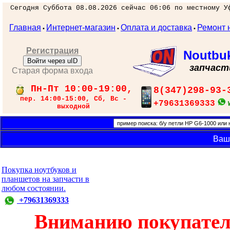
Сегодня Суббота 08.08.2026 сейчас 06:06 по местному У
Главная
Интернет-магазин
Оплата и доставка
Ремонт 
•
•
•
Регистрация
Noutbu
Войти через uID
запчаст
Старая форма входа
Пн-Пт 10:00-19:00,
8(347)298-93-
пер. 14:00-15:00, Сб, Вс -
+79631369333
выходной
Ваш
Покупка ноутбуков и
планшетов на запчасти в
любом состоянии.
+79631369333
Вниманию покупател