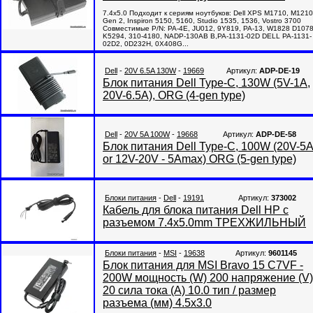
7.4x5.0 Подходит к сериям ноутбуков: Dell XPS M1710, M1210
Gen 2, Inspiron 5150, 5160, Studio 1535, 1536, Vostro 3700
Совместимые P/N: PA-4E, JU012, 9Y819, PA-13, W1828 D1078
K5294, 310-4180, NADP-130AB B,PA-1131-02D DELL PA-1131-
02D2, 0D232H, 0X408G...
Dell
-
20V 6.5A 130W
-
19669
Артикул:
ADP-DE-19
Блок питания Dell Type-C, 130W (5V-1A,
20V-6.5A), ORG (4-gen type)
Dell
-
20V 5A 100W
-
19668
Артикул:
ADP-DE-58
Блок питания Dell Type-C, 100W (20V-5
or 12V-20V - 5Amax) ORG (5-gen type)
Блоки питания
-
Dell
-
19191
Артикул:
373002
Кабель для блока питания Dell HP с
разъемом 7.4x5.0mm ТРЕХЖИЛЬНЫЙ
Блоки питания
-
MSI
-
19638
Артикул:
9601145
Блок питания для MSI Bravo 15 C7VF -
200W мощность (W) 200 напряжение (V)
20 сила тока (A) 10.0 тип / размер
разъема (мм) 4.5x3.0