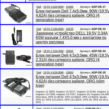
Dell
-
19,5V 4.62A 90W
-
15466
Артикул:
ADP-DE-17
Блок питания Dell 7.4x5.0мм, 90W (19.5V
4.62A) без сетевого кабеля, ORG (4
generation type)
Dell
-
19,5V 3.34A 65W
-
16229
Артикул:
ADP-DE-33
Зарядное устройство DELL 19.5V 3.34A
65W разъем 7.4X5.0 мм с контактом по
центру реплика
Dell
-
19.5V 2.31A 45W
-
16943
Артикул:
ADP-DE-44
Блок питания Dell 4.5x3.0мм, 45W (19.5V
2.31A) без сетевого кабеля, ORG (4
generation type)
Dell
-
19,5V 4.62A 90W
-
15950
Артикул:
ADP-DE-25
Блок питания Dell 4.5x3.0мм, 90W (19.5V
4.62A) без сетевого кабеля, ORG (slim
type)
Inspiron 11 3000, Inspiron 11-3147, Inspiron 11-3148, Inspiron 1
Inspiron 13-7348, Inspiron 14-7437, Inspiron 24, Inspiron 24-34
All-in-One, XPS 11-9P33, XPS 12-9Q23, XPS 12-9Q33, Studio
XPS 13, XPS 13-L321X, XPS 13-L322X, XPS 18, XPS 18 18.4,
XPS ...
Dell
-
19,5V 3.34A 65W
-
Артикул:
ADP-DE-16 /