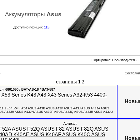
Аккумуляторы
Asus
Доступно позиций
:
115
Сортировка:
Производитель
·
е
Состояни
страницы
1
2
ул:
6801050 / BAT-AS-18 / BAT-587
 X53 Series K43 A43 X43 Series A32-K53 4400-
Новы
В) 11.1 x54 x54h A54 ASUS A43E ASUS A43F ASUS A43J ASUS A43JA ASUS
US A43JH ASUS A43JN ASUS A43JP ASUS A43JQ ASUS A43JR ASUS A43JU
Артикул:
82 F52A ASUS F52Q ASUS F82 ASUS F82Q ASUS
40AD K40AE ASUS K40AF ASUS K40C ASUS
Новы