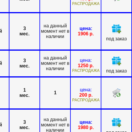
РАСПРОДАЖА
на данный
3
цена:
й
момент нет в
мес.
1906
р.
наличии
под заказ
на данный
цена:
3
й
момент нет в
1250
р.
мес.
наличии
РАСПРОДАЖА
под заказ
цена:
1
1
200
р.
мес.
РАСПРОДАЖА
на данный
3
цена:
й
момент нет в
мес.
1980
р.
наличии