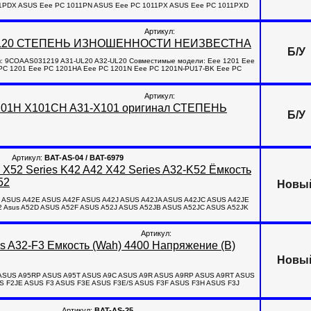
1PDX ASUS Eee PC 1011PN ASUS Eee PC 1011PX ASUS Eee PC 1011PXD
Артикул:
32-UL20 СТЕПЕНЬ ИЗНОШЕННОСТИ НЕИЗВЕСТНА
Б/У
ы: 9COAAS031219 A31-UL20 A32-UL20 Совместимые модели: Eee 1201 Eee
PC 1201 Eee PC 1201HA Eee PC 1201N Eee PC 1201N-PU17-BK Eee PC
Артикул:
 X101H X101CH A31-X101 оригинал СТЕПЕНЬ
Б/У
Артикул:
BAT-AS-04 / BAT-6979
 X52 Series K42 A42 X42 Series A32-K52 Ёмкость
52
Новы
 ASUS A42E ASUS A42F ASUS A42J ASUS A42JA ASUS A42JC ASUS A42JE
 Asus A52D ASUS A52F ASUS A52J ASUS A52JB ASUS A52JC ASUS A52JK
Артикул:
es A32-F3 Емкость (Wah) 4400 Напряжение (В)
Новы
95 ASUS A95RP ASUS A95T ASUS A9C ASUS A9R ASUS A9RP ASUS A9RT ASUS
S F2JE ASUS F3 ASUS F3E ASUS F3E/S ASUS F3F ASUS F3H ASUS F3J
Артикул:
BAT-AS-25