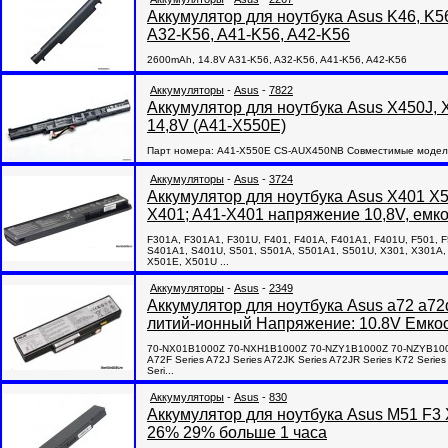
Аккумулятор для ноутбука Asus K46, K56
A32-K56, A41-K56, A42-K56
2600mAh, 14.8V A31-K56, A32-K56, A41-K56, A42-K56
Аккумуляторы
-
Asus
-
7822
Аккумулятор для ноутбука Asus X450J, 
14,8V (A41-X550E)
Парт номера: A41-X550E CS-AUX450NB Совместимые модели 
Аккумуляторы
-
Asus
-
3724
Аккумулятор для ноутбука Asus X401 X
X401; A41-X401 напряжение 10,8V, емк
F301A, F301A1, F301U, F401, F401A, F401A1, F401U, F501, 
S401A1, S401U, S501, S501A, S501A1, S501U, X301, X301A,
X501E, X501U ...
Аккумуляторы
-
Asus
-
2349
Аккумулятор для ноутбука Asus a72 a72d 
литий-ионный Напряжение: 10.8V Емко
70-NX01B1000Z 70-NXH1B1000Z 70-NZY1B1000Z 70-NZYB1000Z
A72F Series A72J Series A72JK Series A72JR Series K72 Serie
Seri...
Аккумуляторы
-
Asus
-
830
Аккумулятор для ноутбука Asus M51 F3
26% 29% больше 1 часа