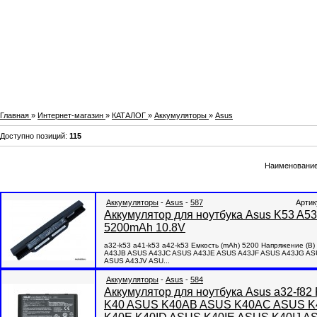
Главная
»
Интернет-магазин
»
КАТАЛОГ
»
Аккумуляторы
»
Asus
Доступно позиций
:
115
Наименовани
Аккумуляторы
-
Asus
-
587
Артик
Аккумулятор для ноутбука Asus K53 A53
5200mAh 10.8V
a32-k53 a41-k53 a42-k53 Емкость (mAh) 5200 Напряжение (
A43JB ASUS A43JC ASUS A43JE ASUS A43JF ASUS A43JG AS
ASUS A43JV ASU...
Аккумуляторы
-
Asus
-
584
Аккумулятор для ноутбука Asus a32-f
K40 ASUS K40AB ASUS K40AC ASUS K