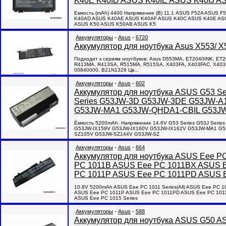
K40E K40ID ASUS K40IE ASUS K40IJ A
Емкость (mAh) 4400 Напряжение (В) 11.1 ASUS F52A ASUS
K40AD ASUS K40AE ASUS K40AF ASUS K40C ASUS K40E ASUS
ASUS K50 ASUS K50AB ASUS K5
Аккумуляторы
-
Asus
-
6720
Аккумулятор для ноутбука Asus X553/
Подходит к сериям ноутбуков: Asus D553MA, ET2040INK, ET
R413MA, R413SA, R515MA, R515SA, X403FA, X403FAC, X403
00840000, B21N1329 Цв...
Аккумуляторы
-
Asus
-
602
Аккумулятор для ноутбука ASUS G53 S
Series G53JW-3D G53JW-3DE G53JW-A
G53JW-MA1 G53JW-QHDA1-CBIL G53J
Ёмкость 5200mAh. Напряжение 14.6V G53 Series G53J Ser
G53JW-IX159V G53JW-IX160V G53JW-IX162V G53JW-MA1 G
SZ105V G53JW-SZ144V G53JW-SZ
Аккумуляторы
-
Asus
-
664
Аккумулятор для ноутбука ASUS Eee PC
PC 1011B ASUS Eee PC 1011BX ASUS 
PC 1011P ASUS Eee PC 1011PD ASUS 
10.8V 5200mAh ASUS Eee PC 1011 Series(All) ASUS Eee PC
ASUS Eee PC 1011P ASUS Eee PC 1011PD ASUS Eee PC 101
ASUS Eee PC 1015 Series
Аккумуляторы
-
Asus
-
588
Аккумулятор для ноутбука ASUS G50