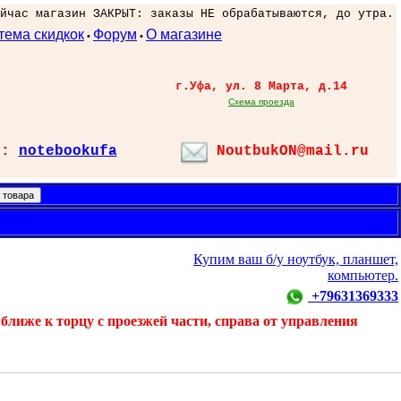
йчас магазин ЗАКРЫТ: заказы НЕ обрабатываются, до утра.
тема скидкок
Форум
О магазине
•
•
г.Уфа, ул. 8 Марта, д.14
Схема проезда
л:
notebookufa
NoutbukON@mail.ru
Купим ваш б/у ноутбук, планшет,
компьютер.
+79631369333
ближе к торцу с проезжей части, справа от управления