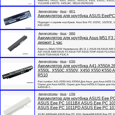
Asus A41, F451c, X451, X451C, X451CA, X551, X551C, X55
YU12008-13007D, X45Li9C, 0B110-00250100
Аккумуляторы
-
Asus
-
4871
Аккумулятор для ноутбука ASUS EeePC 
Подходит к сериям ноутбуков: Asus Eee PC 1025C, 1025CE, 
A32-1025
Аккумуляторы
-
Asus
-
3955
Аккумулятор для ноутбука Asus M51 F3
держит 1 час
Емкость (Wah) 5200 Напряжение (В) 11.1 ASUS A9 ASUS A
A9T ASUS A9W ASUS F2 ASUS F2F ASUS F2HF ASUS F2J ASU
ASUS F3JA ASUS F3JC A
Аккумуляторы
-
Asus
-
6783
Аккумулятор для ноутбука A41-X550A 2
X550L, X550C,X550V, X450 X550 K550 A
R510
Part number: A41-X550 A41-X550A Для Asus: для Asus A450 
Серии для Asus A450L Серии для Asus A450LA Серии для As
A450VB С...
Аккумуляторы
-
Asus
-
1756
Аккумулятор для ноутбука ASUS Eee PC
ASUS Eee PC 1011BX ASUS Eee PC 10
ASUS Eee PC 1011PD ASUS Eee PC 1
10.8V 4400mAh ASUS Eee PC 1011 Series(All) ASUS Eee PC