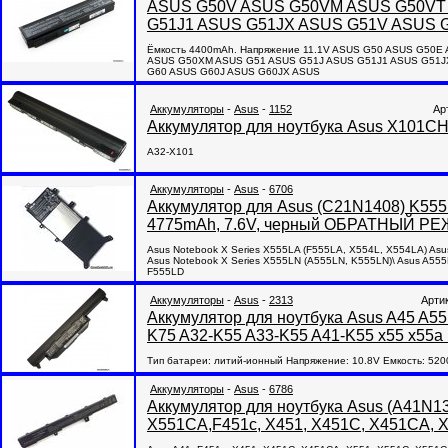
ASUS G50V ASUS G50VM ASUS G50VT
G51J1 ASUS G51JX ASUS G51V ASUS 
Ёмкость 4400mAh. Напряжение 11.1V ASUS G50 ASUS G50
ASUS G50XM ASUS G51 ASUS G51J ASUS G51J1 ASUS G51J
G60 ASUS G60J ASUS G60JX ASUS
Аккумуляторы
-
Asus
-
1152
Ар
Аккумулятор для ноутбука Asus X101C
A32-X101
Аккумуляторы
-
Asus
-
6706
Аккумулятор для Asus (C21N1408) K555I
4775mAh, 7.6V, черный ОБРАТНЫЙ 
Asus Notebook X Series X555LA (F555LA, X554L, X554LA) As
Asus Notebook X Series X555LN (A555LN, K555LN)\ Asus A5
F555LD
Аккумуляторы
-
Asus
-
2313
Арти
Аккумулятор для ноутбука Asus A45 A
K75 A32-K55 A33-K55 A41-K55 x55 x55a
Тип батареи: литий-ионный Напряжение: 10.8V Емкость: 52
Аккумуляторы
-
Asus
-
6786
Аккумулятор для ноутбука Asus (A41N1
X551CA,F451c, X451, X451C, X451CA, 