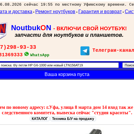
6.08.2026 сейчас 19:55 по местному Уфимскому времени. Се
ата и доставка
Ремонт ноутбуков
Гарантия и возврат
Сис
•
•
•
Noutbuk
O
N
- ВКЛЮЧИ СВОЙ НОУТБУК!
запчасти для ноутбуков и планшетов.
7)298-93-33
Телеграм-кана
31369333
WhatsApp
Ваша корзина пуста
 по новому адресу: г.Уфа, улица 8 марта дом 14 вход так же 
следственного комитета, вывеска сейчас "студия красоты".
КАТАЛОГ
Техника Б/У на продажу