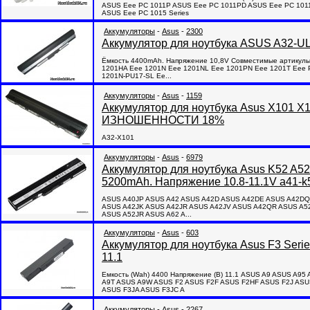
ASUS Eee PC 1011P ASUS Eee PC 1011PD ASUS Eee PC 101
ASUS Eee PC 1015 Series
Аккумуляторы
-
Asus
-
2300
Аккумулятор для ноутбука ASUS A
Ёмкость 4400mAh. Напряжение 10,8V Совместимые артикул
1201HA Eee 1201N Eee 1201NL Eee 1201PN Eee 1201T Eee 
1201N-PU17-SL Ee...
Аккумуляторы
-
Asus
-
1159
Аккумулятор для ноутбука Asus X101
ИЗНОШЕННОСТИ 18%
A32-X101
Аккумуляторы
-
Asus
-
6979
Аккумулятор для ноутбука Asus K52 A52
5200mAh. Напряжение 10.8-11.1V a41-k
ASUS A40JP ASUS A42 ASUS A42D ASUS A42DE ASUS A42DQ
ASUS A42JK ASUS A42JR ASUS A42JV ASUS A42QR ASUS A52
ASUS A52JR ASUS A62 A...
Аккумуляторы
-
Asus
-
603
Аккумулятор для ноутбука Asus F3 Seri
11.1
Емкость (Wah) 4400 Напряжение (В) 11.1 ASUS A9 ASUS A
A9T ASUS A9W ASUS F2 ASUS F2F ASUS F2HF ASUS F2J ASU
ASUS F3JA ASUS F3JC A
Аккумуляторы
-
Asus
-
2267