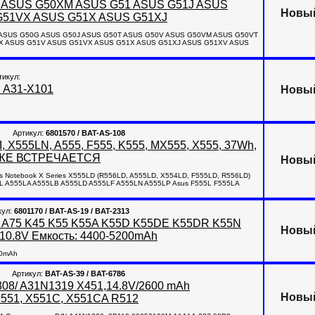
 ASUS G50XM ASUS G51 ASUS G51J ASUS
Новы
G51VX ASUS G51X ASUS G51XJ
E ASUS G50G ASUS G50J ASUS G50T ASUS G50V ASUS G50VM ASUS G50VT
X ASUS G51V ASUS G51VX ASUS G51X ASUS G51XJ ASUS G51XV ASUS
тикул:
H A31-X101
Новы
Артикул:
6801570 / BAT-AS-108
, X555LN, A555, F555, K555, MX555, X555, 37Wh,
РЕЖЕ ВСТРЕЧАЕТСЯ
Новы
us Notebook X Series X555LD (R556LD, A555LD, X554LD, F555LD, R556LD)
55L A555LA A555LB A555LD A555LF A555LN A555LP Asus F555L F555LA
кул:
6801170 / BAT-AS-19 / BAT-2313
55 A75 K45 K55 K55A K55D K55DE K55DR K55N
Новы
 10.8V Емкость: 4400-5200mAh
00mAh
Артикул:
BAT-AS-39 / BAT-6786
308/ A31N1319 X451,14.8V/2600 mAh
Новы
X551, X551C, X551CA R512