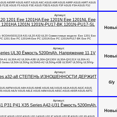
95 ASUS A95RP ASUS A95T ASUS A9C ASUS A9R ASUS A9RP ASUS A9RT ASUS
S F2JE ASUS F3 ASUS F3E ASUS F3E/S ASUS F3F ASUS F3H ASUS F3J
Артикул:
L20 1201 Eee 1201HA Eee 1201N Eee 1201NL Eee
C 1201HA 1201N 1201N-PU17-BK 1201N-PU17-SL
Новы
ы: 9COAAS031219 A31-UL20 A32-UL20 Совместимые модели: Eee 1201 Eee
PC 1201 Eee PC 1201HA Eee PC 1201N Eee PC 1201N-PU17-BK Eee PC
Артикул:
eries UL30 Ёмкость 5200mAh. Напряжение 11,1V
Новы
L30A-A1 UL30A-A2 UL30A-A3B UL30A-QX130X UL30A-QX131X UL30A-X1
0 Series UL50A UL50Ag UL50AG-A2 UL50Ag-A3B UL50AT UL50Vg UL50Vg-
Артикул:
 series a32-a8 СТЕПЕНЬ ИЗНОШЕННОСТИ ДЕРЖИТ
б/у
SUS A8FM ASUS A8H ASUS A8HE ASUS A8J ASUS A8JA ASUS A8JC ASUS
8JS ASUS A8JV ASUS A8LE ASUS A8M ASUS A8SC ASUS A8SR ASUS A8TC
Артикул:
1 P31 P41 X35 Series A42-U31 Ёмкость 5200mAh.
Новы
S U31E ASUS U31F ASUS U31J ASUS U31JC ASUS U31JF ASUS U31JG ASUS