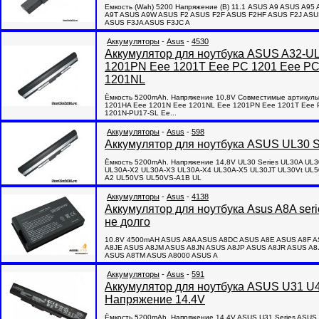
Емкость (Wah) 5200 Напряжение (В) 11.1 ASUS A9 ASUS A
A9T ASUS A9W ASUS F2 ASUS F2F ASUS F2HF ASUS F2J ASU
ASUS F3JA ASUS F3JC A
Аккумуляторы
-
Asus
-
4530
Аккумулятор для ноутбука ASUS A32-U
1201PN Eee 1201T Eee PC 1201 Eee P
1201NL
Ёмкость 5200mAh. Напряжение 10,8V Совместимые артикул
1201HA Eee 1201N Eee 1201NL Eee 1201PN Eee 1201T Eee 
1201N-PU17-SL Ee...
Аккумуляторы
-
Asus
-
598
Аккумулятор для ноутбука ASUS UL30 S
Ёмкость 5200mAh. Напряжение 14,8V UL30 Series UL30A U
UL30A-X2 UL30A-X3 UL30A-X4 UL30A-X5 UL30JT UL30Vt UL5
A2 UL50VS UL50VS-A1B UL
Аккумуляторы
-
Asus
-
4138
Аккумулятор для ноутбука Asus A8A
не долго
10.8V 4500mAH ASUS A8A ASUS A8DC ASUS A8E ASUS A8F A
A8JE ASUS A8JM ASUS A8JN ASUS A8JP ASUS A8JR ASUS A
ASUS A8TM ASUS A8000 ASUS A
Аккумуляторы
-
Asus
-
591
Аккумулятор для ноутбука ASUS U31 U4
Напряжение 14.4V
Ёмкость 5200mAh. Напряжение 14.4V ASUS U31 Series ASU