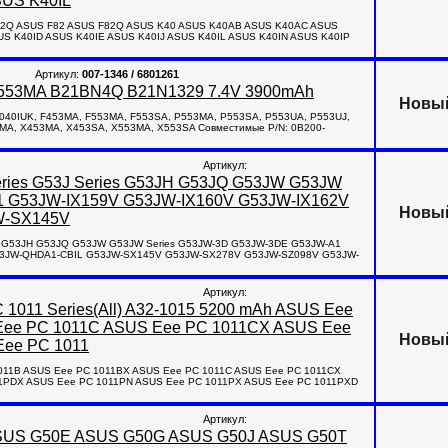
SUS K40IL
 F52Q ASUS F82 ASUS F82Q ASUS K40 ASUS K40AB ASUS K40AC ASUS
 K40ID ASUS K40IE ASUS K40IJ ASUS K40IL ASUS K40IN ASUS K40IP
Артикул:
007-1346 / 6801261
 X553MA B21BN4Q B21N1329 7.4V 3900mAh
Новы
2040IUK, F453MA, F553MA, F553SA, P553MA, P553SA, P553UA, P553UJ,
MA, X453MA, X453SA, X553MA, X553SA Совместимые P/N: 0B200-
Артикул:
eries G53J Series G53JH G53JQ G53JW G53JW
1 G53JW-IX159V G53JW-IX160V G53JW-IX162V
Новы
W-SX145V
ies G53JH G53JQ G53JW G53JW Series G53JW-3D G53JW-3DE G53JW-A1
53JW-QHDA1-CBIL G53JW-SX145V G53JW-SX278V G53JW-SZ098V G53JW-
Артикул:
 1011 Series(All) A32-1015 5200 mAh ASUS Eee
Eee PC 1011C ASUS Eee PC 1011CX ASUS Eee
Новы
Eee PC 1011
 1011B ASUS Eee PC 1011BX ASUS Eee PC 1011C ASUS Eee PC 1011CX
1PDX ASUS Eee PC 1011PN ASUS Eee PC 1011PX ASUS Eee PC 1011PXD
Артикул:
 ASUS G50E ASUS G50G ASUS G50J ASUS G50T