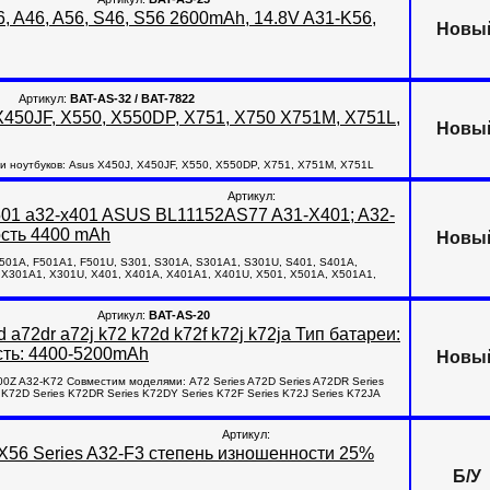
, A46, A56, S46, S56 2600mAh, 14.8V A31-K56,
Новы
Артикул:
BAT-AS-32 / BAT-7822
X450JF, X550, X550DP, X751, X750 X751M, X751L,
Новы
ноутбуков: Asus X450J, X450JF, X550, X550DP, X751, X751M, X751L
Артикул:
501 a32-x401 ASUS BL11152AS77 A31-X401; A32-
ость 4400 mAh
Новы
F501A, F501A1, F501U, S301, S301A, S301A1, S301U, S401, S401A,
 X301A1, X301U, X401, X401A, X401A1, X401U, X501, X501A, X501A1,
Артикул:
BAT-AS-20
a72dr a72j k72 k72d k72f k72j k72ja Тип батареи:
сть: 4400-5200mAh
Новы
 A32-K72 Совместим моделями: A72 Series A72D Series A72DR Series
s K72D Series K72DR Series K72DY Series K72F Series K72J Series K72JA
Артикул:
 X56 Series A32-F3 степень изношенности 25%
Б/У