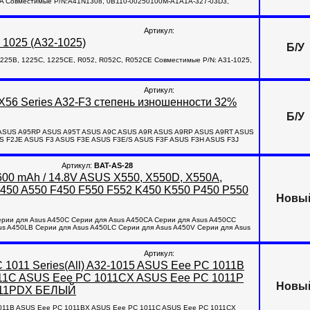
1CA Совместимые P/N:A41N1308, 0B110-00250100M-A1A1A-327-03D3,
Артикул:
1025 (A32-1025)
Б/У
1225B, 1225C, 1225CE, R052, R052C, R052CE Совместимые P/N: A31-1025,
Артикул:
 X56 Series A32-F3 степень изношенности 32%
Б/У
95 ASUS A95RP ASUS A95T ASUS A9C ASUS A9R ASUS A9RP ASUS A9RT ASUS
S F2JE ASUS F3 ASUS F3E ASUS F3E/S ASUS F3F ASUS F3H ASUS F3J
Артикул:
BAT-AS-28
600 mAh / 14.8V ASUS X550, X550D, X550A,
450 A550 F450 F550 F552 K450 K550 P450 P550
Новы
Серии для Asus A450C Серии для Asus A450CA Серии для Asus A450CC
us A450LB Серии для Asus A450LC Серии для Asus A450V Серии для Asus
Артикул:
 1011 Series(All) A32-1015 ASUS Eee PC 1011B
11C ASUS Eee PC 1011CX ASUS Eee PC 1011P
Новы
011PDX БЕЛЫЙ
 1011B ASUS Eee PC 1011BX ASUS Eee PC 1011C ASUS Eee PC 1011CX