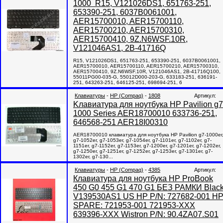
1000 R15, V121026DS1, 651763-251,
653390-251, 6037B0061001,
AER15700010, AER15700110,
AER15700210, AER15700310,
AER15700410, 9Z.N6WSF.10R,
V121046AS1, 2B-41716Q
R15, V121026DS1, 651763-251, 653390-251, 6037B0061001,
AER15700010, AER15700110, AER15700210, AER15700310,
AER15700410, 9Z.N6WSF.10R, V121046AS1, 2B-41716Q100,
55011PG00-035-G, 55012D000-203-G, 633183-251, 636191-
251, 643263-251, 646125-251, 698694-251, 6
Клавиатуры
-
HP (Compaq)
-
1808
Артикул:
Kлавиатура для ноутбука HP Pavilion g7
1000 Series AER18700010 633736-251,
646568-251 AER18I00310
AER18700010 клавиатура для ноутбука HP Pavilion g7-1000er
g7-1052er, g7-1053er, g7-1054er, g7-1101er, g7-1102er, g7-
1151er, g7-1152er, g7-1153er, g7-1200er, g7-1201er, g7-1202er,
g7-1250er, g7-1251er, g7-1252er, g7-1253er, g7-1301er, g7-
1302er, g7-130...
Клавиатуры
-
HP (Compaq)
-
4385
Артикул:
Клавиатура для ноутбука HP ProBook
450 G0 455 G1 470 G1 БЕЗ РАМКИ Blac
V139530AS1 US HP P/N: 727682-001 H
SPARE: 721953-001 721953-XXX
639396-XXX Wistron P/N: 90.4ZA07.S01