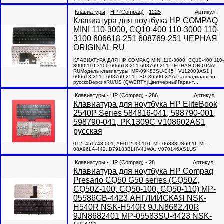
Клавиатуры
-
HP (Compaq)
-
1225
Артикул:
Клавиатура для ноутбука HP COMPAQ
MINI 110-3000, CQ10-400 110-3000 110-
3100 606618-251 608769-251 ЧЕРНАЯ
ORIGINAL RU
КЛАВИАТУРА ДЛЯ HP COMPAQ MINI 110-3000, CQ10-400 110-
3000 110-3100 606618-251 608769-251 ЧЕРНАЯ ORIGINAL
RUМодель клавиатуры: MP-09K83SU-E45 | V112003AS1 |
606618-251 | 608769-251 | SG-36500-XAA Раскладкаангло-
русскоВерсияRU/US (QWERTY)ЦветчерныйГарант...
Клавиатуры
-
HP (Compaq)
-
286
Артикул:
Клавиатура для ноутбука HP EliteBook
2540P Series 584816-041, 598790-001,
598790-041, PK1309C V108602AS1
русская
0T2, 451748-001, AE0T2U00110, MP-06883US6920, MP-
08A96LA-442, B79183BLHV41WA, V070146AS1US
Клавиатуры
-
HP (Compaq)
-
28
Артикул:
Клавиатура для ноутбука HP Compaq
Presario CQ50 G50 series (CQ50Z,
CQ50Z-100, CQ50-100, CQ50-110) MP-
05586GB-4423 АНГЛИЙСКАЯ NSK-
H540R NSK-H540R 9J.N8682.40R
9JN8682401 MP-05583SU-4423 NSK-