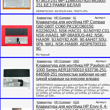
673613-251 MP-11M83SU-920 681800-
251 БЕЗ РАМКИ БЕЛАЯ
AER36701310, SG-55120-XAA, 700271-251
Клавиатуры
-
HP (Compaq)
-
61
Артикул:
Клавиатура для ноутбука HP Compaq
G60 G60T CQ60 PK13CQ60150,
K022602A1, NSK-HAC01, 9J.N0Y82.C01
NSK-HAA01, MP-08A93US-442, NSK-
HAA0R, 9J.N0Y82.A0R, 90.4AH07.S0U,
0P6, WA1, NSK-HA60R, AE0P6700310,
90.
RU Черный
Клавиатуры
-
HP (Compaq)
-
3452
Артикул:
Kлавиатура для ноутбука HP Pavilion g7
1000 Series AER18700010 633736-251,
646568-251 полностью рабочая но нет
одной клавиши на курсоре влраво
AER18700010 клавиатура для ноутбука HP Pavilion g7-1000er
g7-1052er, g7-1053er, g7-1054er, g7-1101er, g7-1102er, g7-
1151er, g7-1152er, g7-1153er, g7-1200er, g7-1201er, g7-1202er,
g7-1250er, g7-1251er, g7-1252er, g7-1253er, g7-1301er, g7-
1302er, g7-130...
Клавиатуры
-
HP (Compaq)
-
4125
Артикул:
Клавиатура для ноутбука HP Envy 4, 4-