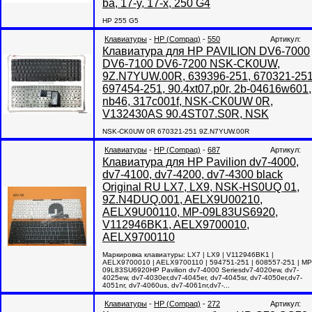
ba, 17-y, 17-x, 250 G4
НР 255 G5
Клавиатуры
-
HP (Compaq)
-
550
Артикул:
Клавиатура для HP PAVILION DV6-7000
DV6-7100 DV6-7200 NSK-CK0UW,
9Z.N7YUW.00R, 639396-251, 670321-251
697454-251, 90.4xt07.p0r, 2b-04616w601,
nb46, 317c001f, NSK-CK0UW 0R,
V132430AS 90.4ST07.S0R, NSK
NSK-CK0UW 0R 670321-251 9Z.N7YUW.00R
Клавиатуры
-
HP (Compaq)
-
687
Артикул:
Клавиатура для HP Pavilion dv7-4000,
dv7-4100, dv7-4200, dv7-4300 black
Original RU LX7, LX9, NSK-HS0UQ 01,
9Z.N4DUQ.001, AELX9U00210,
AELX9U00110, MP-09L83US6920,
V112946BK1, AELX9700010,
AELX9700110
Маркировка клавиатуры: LX7 | LX9 | V112946BK1 |
AELX9700010 | AELX9700110 | 594751-251 | 608557-251 | MP
09L83SU6920HP Pavilion dv7-4000 Seriesdv7-4020ew, dv7-
4025ew, dv7-4030er,dv7-4045er, dv7-4045sr, dv7-4050er,dv7-
4051nr, dv7-4060us, dv7-4061nr,dv7-...
Клавиатуры
-
HP (Compaq)
-
272
Артикул: