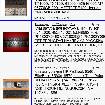
TX1000, TX1100, B1200 452546-001 MP-
06776GB-9201 AETT8TPE120 Черная
ENG АНГЛИЙСКАЯ
MP-06776GB-9201 Черная ENG
Клавиатуры
-
HP (Compaq)
-
3154
Артикул:
Клавиатура для ноутбука HP Pavilion
dv4-1000, 495646-001 9J.N8682.70R,
PK1303Y0460 V071802DS1 PK1303Y09
СЕРЕБРИСТАЯ НАКЛЕЙКИ РУССКИХ
БУКВ ЗЕЛЕНОГО ЦВЕТА ВСЕ ВИДНО
NSK-HFB0R, NSK-HFD0R, NSK-H550R, NSK-H570R,
9J.N2G82.B0R, 9J.N2G82.D0R, 9J.N8682.50R, 9J.N8682.70R,
MP-05583SU, PK1303V0500, V071802KS1, PK1303VBB00,
PK1303V01X0, PK1303V0160, PK1303V0180, PK1303V0400,
PK1303VAB00, PK1303VAG00, PK1303Y0400, PK1303Y0600..
Клавиатуры
-
HP (Compaq)
-
4133
Артикул:
Клавиатура для HP ProBook 6560b,
EliteBook 8560p, 8570p black TrackPoint
RU 641179-251 | 641180-251 | | NSK-
HX4SF | NSK-HXESF | NSK-HX3SF |
NSK-HX2UF | 9Z.N6GUF.20R | MP-
10G83su-886
641179-251 | 641180-251 | 641181-251 | 690402-251 | NSK-
HX4SF | NSK-HXESF | NSK-HX3SF | NSK-HX2UF |
9Z.N6GUF.20R | 9Z.N6GSF.30R | 9Z.N6GSF.40R |