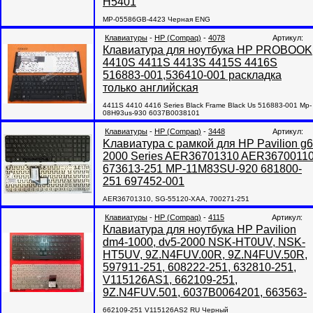
H5401
MP-05586GB-4423 Черная ENG
Клавиатуры
-
HP (Compaq)
-
4078
Артикул:
Клавиатура для ноутбука HP PROBOOK
4410S 4411S 4413S 4415S 4416S
516883-001,536410-001 раскладка
только английская
4411S 4410 4416 Series Black Frame Black Us 516883-001 Mp-
08H93us-930 6037B0038101
Клавиатуры
-
HP (Compaq)
-
3448
Артикул:
Kлавиатура с рамкой для HP Pavilion g6
2000 Series AER36701310 AER3670011
673613-251 MP-11M83SU-920 681800-
251 697452-001
AER36701310, SG-55120-XAA, 700271-251
Клавиатуры
-
HP (Compaq)
-
4115
Артикул:
Клавиатура для ноутбука HP Pavilion
dm4-1000, dv5-2000 NSK-HT0UV, NSK-
HT5UV, 9Z.N4FUV.00R, 9Z.N4FUV.50R,
597911-251, 608222-251, 632810-251,
V115126AS1, 662109-251,
9Z.N4FUV.501, 6037B0064201, 663563-
662109-251 V115126AS2 RU Черный