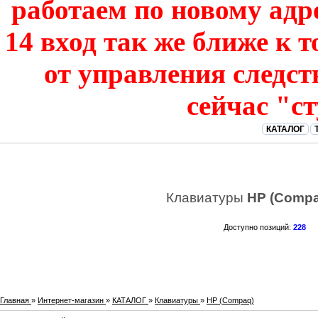
работаем по новому адре
14 вход так же ближе к т
от управления следст
сейчас "с
КАТАЛОГ
Клавиатуры
HP (Compa
Доступно позиций
:
228
Главная
»
Интернет-магазин
»
КАТАЛОГ
»
Клавиатуры
»
HP (Compaq)