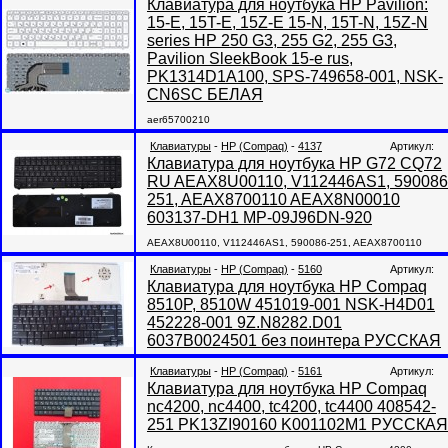
Клавиатура для ноутбука HP Pavilion:
15-E, 15T-E, 15Z-E 15-N, 15T-N, 15Z-N
series HP 250 G3, 255 G2, 255 G3,
Pavilion SleekBook 15-e rus,
PK1314D1A100, SPS-749658-001, NSK-
CN6SC БЕЛАЯ
aer65700210
Клавиатуры
-
HP (Compaq)
-
4137
Артикул:
Клавиатура для ноутбука HP G72 CQ72
RU AEAX8U00110, V112446AS1, 590086
251, AEAX8700110 AEAX8N00010
603137-DH1 MP-09J96DN-920
AEAX8U00110, V112446AS1, 590086-251, AEAX8700110
Клавиатуры
-
HP (Compaq)
-
5160
Артикул:
Клавиатура для ноутбука HP Compaq
8510P, 8510W 451019-001 NSK-H4D01
452228-001 9Z.N8282.D01
6037B0024501 без поинтера РУССКАЯ
Клавиатуры
-
HP (Compaq)
-
5161
Артикул:
Клавиатура для ноутбука HP Compaq
nc4200, nc4400, tc4200, tc4400 408542-
251 PK13ZI90160 K001102M1 РУССКАЯ