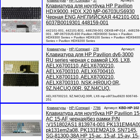
Клавиатуры
-
HP (Compaq)
-
37
Артикул:
Клавиатура для ноутбука HP Pavilion
HDX9000, HDX X20 MP-06703US6930
Черная ENG АНГЛИЙСКАЯ 442101-001
6037B0019301 448159-001
442101-001, 442101-B31, 448159-001 OEKB-HP-014 , 448159
001 , MP-06703US-930 Pavilion HDX9000 Series » Pavilion
HDX9300 Series » Pavilion HDX9100 Series » Pavilion HDX9400
Series » Pavilion HDX9200 Series
Клавиатуры
-
HP (Compaq)
-
278
Артикул:
Kлавиатура для HP Pavilion dv6-3000
RU series черная с рамкой LX6, LX8,
AELX6700110, AELX6700210,
AELX6700310, AELX6700410,
AELX8700110, AELX8700210,
AELX8700310, NSK-HR0UQ 0R,
9Z.N4CUQ.00R, 9Z.N4CUQ.
AELX6700210, 9Z.N4CUQ.00R, LX6 mp-o9l73su6920 606746-
251
Клавиатуры
-
HP (Compaq)
-
7786
Артикул:
KBD-HP-102
Клавиатура для ноутбука HP Pavilion 15
AC 15-AF черная/без рамки P/N
:V151802AS1 813974-001 PK131EM4A0
pk131em2a08, PK131EM2A19, SN7145,
SG-81300-38A HP 15-ac, 15-af, 15-ay, 15-