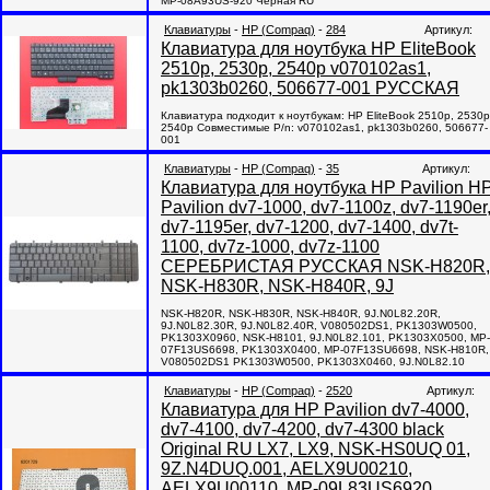
MP-08A93US-920 Черная RU
Клавиатуры
-
HP (Compaq)
-
284
Артикул:
Клавиатура для ноутбука HP EliteBook
2510p, 2530p, 2540p v070102as1,
pk1303b0260, 506677-001 РУССКАЯ
Клавиатура подходит к ноутбукам: HP EliteBook 2510p, 2530p
2540p Совместимые P/n: v070102as1, pk1303b0260, 506677-
001
Клавиатуры
-
HP (Compaq)
-
35
Артикул:
Клавиатура для ноутбука HP Pavilion H
Pavilion dv7-1000, dv7-1100z, dv7-1190er
dv7-1195er, dv7-1200, dv7-1400, dv7t-
1100, dv7z-1000, dv7z-1100
СЕРЕБРИСТАЯ РУССКАЯ NSK-H820R,
NSK-H830R, NSK-H840R, 9J
NSK-H820R, NSK-H830R, NSK-H840R, 9J.N0L82.20R,
9J.N0L82.30R, 9J.N0L82.40R, V080502DS1, PK1303W0500,
PK1303X0960, NSK-H8101, 9J.N0L82.101, PK1303X0500, MP-
07F13US6698, PK1303X0400, MP-07F13SU6698, NSK-H810R,
V080502DS1 PK1303W0500, PK1303X0460, 9J.N0L82.10
Клавиатуры
-
HP (Compaq)
-
2520
Артикул:
Клавиатура для HP Pavilion dv7-4000,
dv7-4100, dv7-4200, dv7-4300 black
Original RU LX7, LX9, NSK-HS0UQ 01,
9Z.N4DUQ.001, AELX9U00210,
AELX9U00110, MP-09L83US6920,