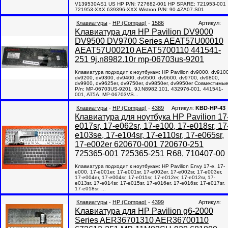
V139530AS1 US HP P/N: 727682-001 HP SPARE: 721953-001
721953-XXX 639396-XXX Wistron P/N: 90.4ZA07.S01
Клавиатуры
-
HP (Compaq)
-
1586
Артикул:
Kлавиатура для HP Pavilion DV9000
DV9500 DV9700 Series AEAT57U00010
AEAT57U00210 AEAT5700110 441541-
251 9j.n8982.10r mp-06703us-9201
Клавиатура подходит к ноутбукам: HP Pavilion dv9000, dv9100
dv9200, dv9300, dv9400, dv9500, dv9600, dv9700, dv9800,
dv9900, dv9625er, dv9750er, dv9850er, dv9950er Совместимы
P/n: MP-06703US-9201, 9J.N8982.101, 432976-001, 441541-
001, AT5A, MP-06703VS...
Клавиатуры
-
HP (Compaq)
-
4389
Артикул:
KBD-HP-43
Клавиатура для ноутбука HP Pavilion 17
e017sr, 17-e062sr, 17-e100, 17-e018sr, 17
e103se, 17-e104sr, 17-e110sr, 17-e065sr,
17-e002er 620670-001 720670-251
725365-001 725365-251 R68, 710407-00
Клавиатура подходит к ноутбукам: HP Pavilion Envy 17-e, 17-
e000, 17-e001er, 17-e001sr, 17-e002er, 17-e002sr, 17-e003er,
17-e004er, 17-e004sr, 17-e011sr, 17-e012er, 17-e012sr, 17-
e013sr, 17-e014sr, 17-e015sr, 17-e016er, 17-e016sr, 17-e017sr,
17-e018sr, ...
Клавиатуры
-
HP (Compaq)
-
4399
Артикул:
Kлавиатура для HP Pavilion g6-2000
Series AER36701310 AER36700110