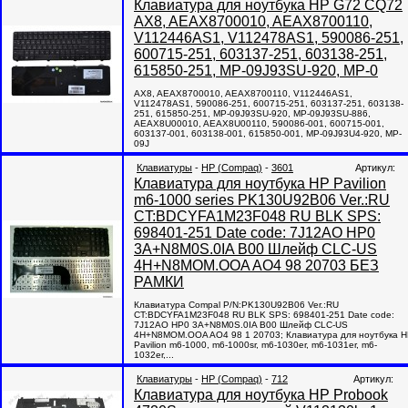
Клавиатура для ноутбука HP G72 CQ72
AX8, AEAX8700010, AEAX8700110,
V112446AS1, V112478AS1, 590086-251,
600715-251, 603137-251, 603138-251,
615850-251, MP-09J93SU-920, MP-0
AX8, AEAX8700010, AEAX8700110, V112446AS1,
V112478AS1, 590086-251, 600715-251, 603137-251, 603138-
251, 615850-251, MP-09J93SU-920, MP-09J93SU-886,
AEAX8U00010, AEAX8U00110, 590086-001, 600715-001,
603137-001, 603138-001, 615850-001, MP-09J93U4-920, MP-
09J
Клавиатуры
-
HP (Compaq)
-
3601
Артикул:
Клавиатура для ноутбука HP Pavilion
m6-1000 series PK130U92B06 Ver.:RU
CT:BDCYFA1M23F048 RU BLK SPS:
698401-251 Date code: 7J12AO HP0
3A+N8M0S.0IA B00 Шлейф CLC-US
4H+N8MOM.OOA AO4 98 20703 БЕЗ
РАМКИ
Клавиатура Compal P/N:PK130U92B06 Ver.:RU
CT:BDCYFA1M23F048 RU BLK SPS: 698401-251 Date code:
7J12AO HP0 3A+N8M0S.0IA B00 Шлейф CLC-US
4H+N8MOM.OOA AO4 98 1 20703; Клавиатура для ноутбука 
Pavilion m6-1000, m6-1000sr, m6-1030er, m6-1031er, m6-
1032er,...
Клавиатуры
-
HP (Compaq)
-
712
Артикул:
Клавиатура для ноутбука HP Probook