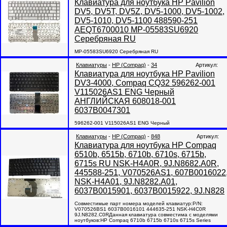
Клавиатура для ноутбука HP Pavilion
DV5, DV5T, DV5Z, DV5-1000, DV5-1002,
DV5-1010, DV5-1100 488590-251
AEQT6700010 MP-05583SU6920
Серебряная RU
MP-05583SU6920 Серебряная RU
Клавиатуры
-
HP (Compaq)
-
34
Артикул:
Клавиатура для ноутбука HP Pavilion
DV3-4000, Compaq CQ32 596262-001
V115026AS1 ENG Черный
АНГЛИЙСКАЯ 608018-001
6037B0047301
596262-001 V115026AS1 ENG Черный
Клавиатуры
-
HP (Compaq)
-
848
Артикул:
Клавиатура для ноутбука HP Compaq
6510b, 6515b, 6710b, 6710s, 6715b,
6715s RU NSK-H4A0R, 9J.N8682.A0R,
445588-251, V070526AS1, 607B0016022
NSK-H4A01, 9J.N8282.A01,
6037B0015901, 6037B0015922, 9J.N828
Совместимые парт номера моделей клавиатур:P/N:
V070526BS1 6037B0016101 444635-251 NSK-H4C0R
9J.N8282.C0RДанная клавиатура совместима с моделями
ноутбуков:HP Compaq 6710b 6715b 6710s 6715s Series