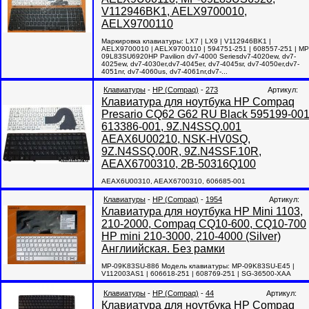
V112946BK1, AELX9700010,
AELX9700110
Маркировка клавиатуры: LX7 | LX9 | V112946BK1 |
AELX9700010 | AELX9700110 | 594751-251 | 608557-251 | MP
09L83SU6920HP Pavilion dv7-4000 Seriesdv7-4020ew, dv7-
4025ew, dv7-4030er,dv7-4045er, dv7-4045sr, dv7-4050er,dv7-
4051nr, dv7-4060us, dv7-4061nr,dv7-...
Клавиатуры
-
HP (Compaq)
-
273
Артикул:
Клавиатура для ноутбука HP Compaq
Presario CQ62 G62 RU Black 595199-001
613386-001, 9Z.N4SSQ.001
AEAX6U00210, NSK-HV0SQ,
9Z.N4SSQ.00R, 9Z.N4SSF.10R,
AEAX6700310, 2B-50316Q100
AEAX6U00310, AEAX6700310, 606685-001
Клавиатуры
-
HP (Compaq)
-
1954
Артикул:
Клавиатура для ноутбука HP Mini 1103,
210-2000, Compaq CQ10-600, CQ10-700
HP mini 210-3000, 210-4000 (Silver)
Англиийская. Без рамки
MP-09K83SU-886 Модель клавиатуры: MP-09K83SU-E45 |
V112003AS1 | 606618-251 | 608769-251 | SG-36500-XAA
Клавиатуры
-
HP (Compaq)
-
44
Артикул:
Клавиатура для ноутбука HP Compaq