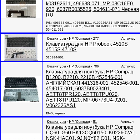
k03192611, 496688-071, MP-08C16E0-
930, 6037B0035526, 504611-071 Черная
RU
P/N: 496688-001, 496688-B31, V100226AS1, MP-08C13US-930
k03192611, 496688-071, MP-08C16E0-930, 6037B0035526,
504611-071
Клавиатуры
-
HP (Compaq)
-
277
Артикул:
Kлавиатура для HP Probook 4510S
4515S 4710S
516884-001
Клавиатуры
-
HP (Compaq)
-
706
Артикул:
Клавиатура для ноутбука HP Compaq
B1200, B2210, 2210B 452546-001
АНГЛИЙСКАЯ 441316-001, 452546-001,
454017-001, 6037B0023401,
AETT8TPR120, AETT8TPU020,
AETT8TPU120, MP-06773U4-9201,
V062326AS1
ENG, черная
Клавиатуры
-
HP (Compaq)
-
51
Артикул:
Клавиатура для ноутбука HP Compaq
CQ60, G60 PK13CQ60150, K022602A1,
NSK-HAC01, 9J.N0Y82.C01, NSK-