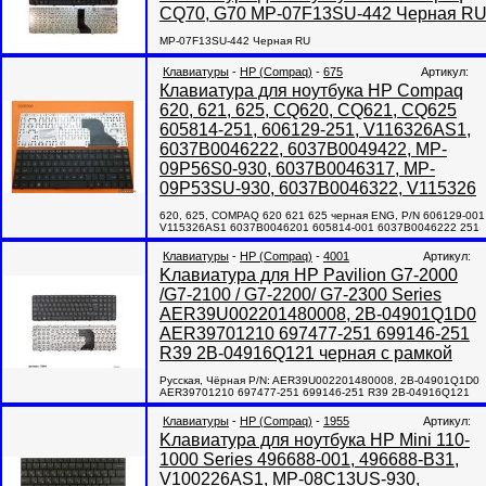
CQ70, G70 MP-07F13SU-442 Черная R
MP-07F13SU-442 Черная RU
Клавиатуры
-
HP (Compaq)
-
675
Артикул:
Клавиатура для ноутбука HP Compaq
620, 621, 625, CQ620, CQ621, CQ625
605814-251, 606129-251, V116326AS1,
6037B0046222, 6037B0049422, MP-
09P56S0-930, 6037B0046317, MP-
09P53SU-930, 6037B0046322, V115326
620, 625, COMPAQ 620 621 625 черная ENG, P/N 606129-001
V115326AS1 6037B0046201 605814-001 6037B0046222 251
Клавиатуры
-
HP (Compaq)
-
4001
Артикул:
Kлавиатура для HP Pavilion G7-2000
/G7-2100 / G7-2200/ G7-2300 Series
AER39U002201480008, 2B-04901Q1D0
AER39701210 697477-251 699146-251
R39 2B-04916Q121 черная с рамкой
Русская, Чёрная P/N: AER39U002201480008, 2B-04901Q1D0
AER39701210 697477-251 699146-251 R39 2B-04916Q121
Клавиатуры
-
HP (Compaq)
-
1955
Артикул:
Kлавиатура для ноутбука HP Mini 110-
1000 Series 496688-001, 496688-B31,
V100226AS1, MP-08C13US-930,