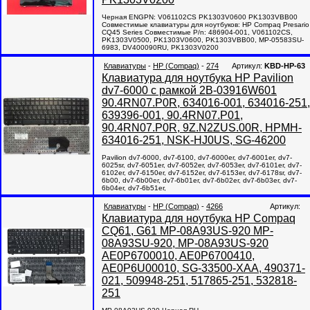
Черная ENGPN: V061102CS PK1303V0600 PK1303VBB00
Совместимые клавиатуры для ноутбуков: HP Compaq Presario
CQ45 Series Совместимые P/n: 486904-001, V061102CS,
PK1303V0500, PK1303V0600, PK1303VBB00, MP-05583SU-
6983, DV400090RU, PK1303V0200
Клавиатуры
-
HP (Compaq)
-
274
Артикул:
KBD-HP-63
Клавиатура для ноутбука HP Pavilion
dv7-6000 с рамкой 2B-03916W601
90.4RN07.P0R, 634016-001, 634016-251,
639396-001, 90.4RN07.P01,
90.4RN07.P0R, 9Z.N2ZUS.00R, HPMH-
634016-251, NSK-HJ0US, SG-46200
Pavilion dv7-6000, dv7-6100, dv7-6000er, dv7-6001er, dv7-
6025sr, dv7-6051er, dv7-6052er, dv7-6053er, dv7-6101er, dv7-
6102er, dv7-6150er, dv7-6152er, dv7-6153er, dv7-6178sr, dv7-
6b00, dv7-6b00er, dv7-6b01er, dv7-6b02er, dv7-6b03er, dv7-
6b04er, dv7-6b51er,
Клавиатуры
-
HP (Compaq)
-
4266
Артикул:
Клавиатура для ноутбука HP Compaq
CQ61, G61 MP-08A93US-920 MP-
08A93SU-920, MP-08A93US-920
AE0P6700010, AE0P6700410,
AE0P6U00010, SG-33500-XAA, 490371-
021, 509948-251, 517865-251, 532818-
251