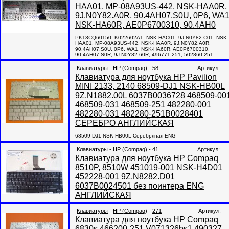
HAA01, MP-08A93US-442, NSK-HAA0R,
9J.N0Y82.A0R, 90.4AH07.S0U, 0P6, WA1
NSK-HA60R, AE0P6700310, 90.4AH0
PK13CQ60150, K022602A1, NSK-HAC01, 9J.N0Y82.C01, NSK-
HAA01, MP-08A93US-442, NSK-HAA0R, 9J.N0Y82.A0R,
90.4AH07.S0U, 0P6, WA1, NSK-HA60R, AE0P6700310,
90.4AH07.S0R, 9J.N0Y82.60R, 496771-251, 502860-251
Клавиатуры
-
HP (Compaq)
-
58
Артикул:
Клавиатура для ноутбука HP Pavilion
MINI 2133, 2140 68509-DJ1 NSK-HB00L
9Z.N1882.00L 6037B0036728 468509-00
468509-031 468509-251 482280-001
482280-031 482280-251B0028401
СЕРЕБРО АНГЛИЙСКАЯ
68509-DJ1 NSK-HB00L Серебряная ENG
Клавиатуры
-
HP (Compaq)
-
41
Артикул:
Клавиатура для ноутбука HP Compaq
8510P, 8510W 451019-001 NSK-H4D01
452228-001 9Z.N8282.D01
6037B0024501 без поинтера ENG
АНГЛИЙСКАЯ
Клавиатуры
-
HP (Compaq)
-
271
Артикул:
Клавиатура для ноутбука HP Compaq
6830s 466200-251 V071326bs1 490327-