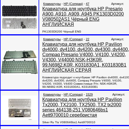
Клавиатуры
-
HP (Compaq)
-
47
Артикул:
Клавиатура для ноутбука HP Presario
A900, A910, A909, A945 PK1303D0200
V080502AS1 Чёрный ENG
АНГЛИЙСКАЯ
PK1303D0200 Чёрный ENG
Клавиатуры
-
HP (Compaq)
-
22
Артикул:
Клавиатура для ноутбука HP Pavilion
dv4000, dv4100, dv4200, dv4300, dv4400,
Compaq Presario V4000, V4100, V4200,
V4300, V44000 NSK-H3K0R,
99.N6982.K0R, K031830A1, K031830B1
АНГЛИЙСКАЯ СЕРАЯ
Клавиатура подходит к ноутбукам: HP Pavilion dv4000, dv4100
dv4200, dv4300, dv4400, Compaq Presario V4000, V4100,
V4200, V4300, V4400 Совместимые P/n: NSK-H3K0R,
99.N6982.K0R, K031830A1, K031830B1
Клавиатуры
-
HP (Compaq)
-
1529
Артикул:
Клавиатура для ноутбука HP Pavilion
Tx2000, TX2100, TX2500, TX2 tx2000
series 464138-251 V080646bs1
Aett9700010 серебристая
Silver Ru Tts V080646bs1 Aett9700010