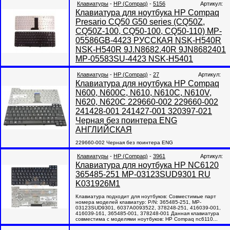
Клавиатуры
-
HP (Compaq)
-
5156
Артикул:
Клавиатура для ноутбука HP Compaq
Presario CQ50 G50 series (CQ50Z,
CQ50Z-100, CQ50-100, CQ50-110) MP-
05586GB-4423 РУССКАЯ NSK-H540R
NSK-H540R 9J.N8682.40R 9JN8682401
MP-05583SU-4423 NSK-H5401
Клавиатуры
-
HP (Compaq)
-
27
Артикул:
Клавиатура для ноутбука HP Compaq
N600, N600C, N610, N610C, N610V,
N620, N620C 229660-002 229660-002
241428-001 241427-001 320397-021
Черная без поинтера ENG
АНГЛИЙСКАЯ
229660-002 Черная без поинтера ENG
Клавиатуры
-
HP (Compaq)
-
3961
Артикул:
Клавиатура для ноутбука HP NC6120
365485-251 MP-03123SUD9301 RU
K031926M1
Клавиатура подходит для ноутбуков: Совместимые парт
номера моделей клавиатур: P/N: 365485-251, MP-
03123SUD9301, 6037A0093522, 378248-251, 416039-001,
416039-161, 365485-001, 378248-001 Данная клавиатура
совместима с моделями ноутбуков: HP Compaq nc6110...