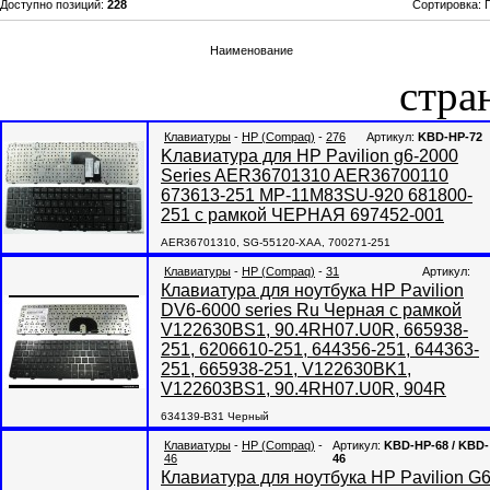
Доступно позиций
:
228
Сортировка:
Наименование
стр
Клавиатуры
-
HP (Compaq)
-
276
Артикул:
KBD-HP-72
Kлавиатура для HP Pavilion g6-2000
Series AER36701310 AER36700110
673613-251 MP-11M83SU-920 681800-
251 с рамкой ЧЕРНАЯ 697452-001
AER36701310, SG-55120-XAA, 700271-251
Клавиатуры
-
HP (Compaq)
-
31
Артикул:
Клавиатура для ноутбука HP Pavilion
DV6-6000 series Ru Черная с рамкой
V122630BS1, 90.4RH07.U0R, 665938-
251, 6206610-251, 644356-251, 644363-
251, 665938-251, V122630BK1,
V122603BS1, 90.4RH07.U0R, 904R
634139-B31 Черный
Клавиатуры
-
HP (Compaq)
-
Артикул:
KBD-HP-68 / KBD-
46
46
Клавиатура для ноутбука HP Pavilion G6