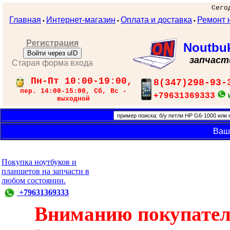
Сего
Главная
Интернет-магазин
Оплата и доставка
Ремонт 
•
•
•
Регистрация
Noutbu
Войти через uID
запчаст
Старая форма входа
Пн-Пт 10:00-19:00,
8(347)298-93-
пер. 14:00-15:00, Сб, Вс -
+79631369333
выходной
Ваш
Покупка ноутбуков и
планшетов на запчасти в
любом состоянии.
+79631369333
Вниманию покупател