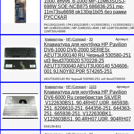
1000, envy6 ,6-1000 MP-11M63SUSJ-
698W SOE-NCB875 686836-251 mp-
11m73su6698 pk130qj1b05 без рамки
РУССКАЯ
PK130QJ1A05 | PK130QJ1B05 | V135002BS1 | V135002BS2 |
MP-11M63SUJ698 | MP-11M63SU-J698 | MP-11M73SU6698 | M
11M73SU-6698
Клавиатуры
-
HP (Compaq)
-
33
Артикул:
Клавиатура для ноутбука HP Pavilion
DV6-1000 DV6-2000 SERIESr,
AEUT3U00140 RU Черный 530580-251
ut3 9eut3700020 570228-25
AEUT3700040 AEUT3U00140 534606-
001 9J.N0Y82.P0R 574265-251
AEUT3U00140 RU Черный 530580-251 ut3 9eut3700020
Клавиатуры
-
HP (Compaq)
-
1223
Артикул:
Клавиатура для ноутбука HP Pavilion
DV6-6000 Ru серебристая SILVER
V122630BS1, 90.4RH07.U0R, 665938-
251, 6206610-251, 644356-251, 644363-
251, 665938-251, V122630BK1,
V122603BS1, 90.4RH07.U0R, 904RH07
634139-B31