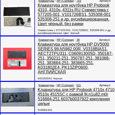
Клавиатуры
-
HP (Compaq)
-
703
Артикул:
Клавиатура для ноутбука HP Probook
4310, 4310s, 4311s RU Совместима с
577205-001, V101726BS1, 535308-001
535308-251 и др. русифицированная.
Цвет чёрный. без рамки
Совместима с 577205-001, V101726BS1, 535308-001 и др.
русифицированная. Цвет чёрный.
Клавиатуры
-
HP (Compaq)
-
38
Артикул:
Клавиатура для ноутбука HP DV5000
SERIES 99.N5982.00R, V0318BIAS1,
AECT2TPU311, C060913005D, 350187-
251, 350211-251, 350787-251, 381068-
251, 383664-251, 383665-251,
K031802E4, PK13ZIP0600,
АНГЛИЙСКАЯ
K031830A1 Черная
Клавиатуры
-
HP (Compaq)
-
511
Артикул:
Kлавиатура для HP Probook 4710s 4710
4510s 4515SC с рамкой 9j.n1u82.m0r
516884-251 6037b0037922 крепления
целые
516884-001