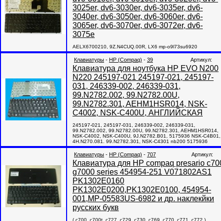
3025er, dv6-3030er, dv6-3035er, dv6-
3040er, dv6-3050er, dv6-3060er, dv6-
3065er, dv6-3070er, dv6-3072er, dv6-
3075e
AELX6700210, 9Z.N4CUQ.00R, LX6 mp-o9l73su6920
Клавиатуры
-
HP (Compaq)
-
39
Артикул:
Клавиатура для ноутбука HP EVO N200
N220 245197-021 245197-021, 245197-
031, 246339-002, 246339-031,
99.N2782.002, 99.N2782.00U,
99.N2782.301, AEHM1HSR014, NSK-
C4002, NSK-C400U, АНГЛИЙСКАЯ
245197-021, 245197-031, 246339-002, 246339-031,
99.N2782.002, 99.N2782.00U, 99.N2782.301, AEHM1HSR014,
NSK-C4002, NSK-C400U, 9J.N2782.B01, 5175936 NSK-C4B01,
4H.N270.081. 99.N2782.301, NSK-C4301 nb200 5175936
Клавиатуры
-
HP (Compaq)
-
707
Артикул:
Клавиатура для HP compaq presario c70
g7000 series 454954-251 V071802AS1
PK1302E0160
PK1302E0200,PK1302E0100, 454954-
001,MP-05583US-6982 и др. наклекйки
русских букв
( c700, c700t, c727, c729, c730, c769, c770, c771, c772 )