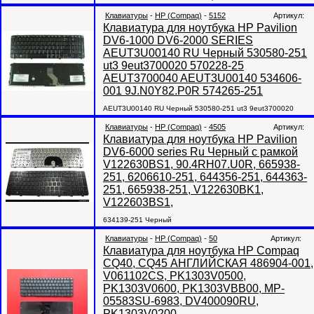
Клавиатуры
-
HP (Compaq)
-
5152
Артикул:
Клавиатура для ноутбука HP Pavilion
DV6-1000 DV6-2000 SERIES
AEUT3U00140 RU Черный 530580-251
ut3 9eut3700020 570228-25
AEUT3700040 AEUT3U00140 534606-
001 9J.N0Y82.P0R 574265-251
AEUT3U00140 RU Черный 530580-251 ut3 9eut3700020
Клавиатуры
-
HP (Compaq)
-
4505
Артикул:
Клавиатура для ноутбука HP Pavilion
DV6-6000 series Ru Черный с рамкой
V122630BS1, 90.4RH07.U0R, 665938-
251, 6206610-251, 644356-251, 644363-
251, 665938-251, V122630BK1,
V122603BS1,
634139-251 Черный
Клавиатуры
-
HP (Compaq)
-
50
Артикул:
Клавиатура для ноутбука HP Compaq
CQ40, CQ45 АНГЛИЙСКАЯ 486904-001,
V061102CS, PK1303V0500,
PK1303V0600, PK1303VBB00, MP-
05583SU-6983, DV400090RU,
PK1303V0200