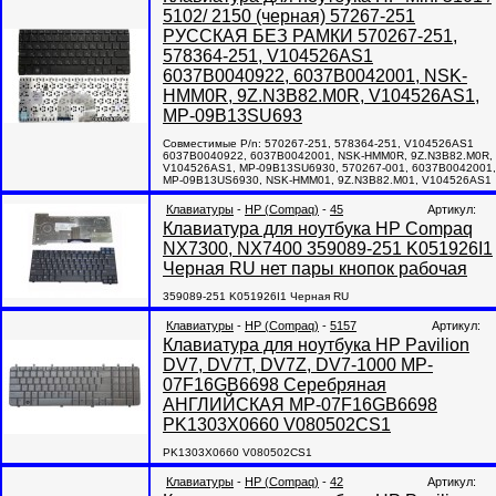
5102/ 2150 (черная) 57267-251
РУССКАЯ БЕЗ РАМКИ 570267-251,
578364-251, V104526AS1
6037B0040922, 6037B0042001, NSK-
HMM0R, 9Z.N3B82.M0R, V104526AS1,
MP-09B13SU693
Совместимые P/n: 570267-251, 578364-251, V104526AS1
6037B0040922, 6037B0042001, NSK-HMM0R, 9Z.N3B82.M0R,
V104526AS1, MP-09B13SU6930, 570267-001, 6037B0042001,
MP-09B13US6930, NSK-HMM01, 9Z.N3B82.M01, V104526AS1
Клавиатуры
-
HP (Compaq)
-
45
Артикул:
Клавиатура для ноутбука HP Compaq
NX7300, NX7400 359089-251 K051926I1
Черная RU нет пары кнопок рабочая
359089-251 K051926I1 Черная RU
Клавиатуры
-
HP (Compaq)
-
5157
Артикул:
Клавиатура для ноутбука HP Pavilion
DV7, DV7T, DV7Z, DV7-1000 MP-
07F16GB6698 Серебряная
АНГЛИЙСКАЯ MP-07F16GB6698
PK1303X0660 V080502CS1
PK1303X0660 V080502CS1
Клавиатуры
-
HP (Compaq)
-
42
Артикул: