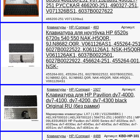
251 РУССКАЯ 466200-251, 490327-251,
V071326BS1, 6037B0027622
466200-251 V071326bs1
Клавиатуры
-
HP (Compaq)
-
483
Артикул:
Клавиатура для ноутбука HP 6520s
6720s 540 550 NAK-H5Q0R,
9J.N8682.Q0R, V061126AS1, 455264-251
6027B0022522, K061126A1, NSK-H5Q0R
V061126AK1, 6037B0022501,
6027B0022922, 456624-251, 455264-001
NSK-
455264-001, 455264-251, 6027B0022522, 6037B0022501,
9J.N8682.Q01, 9J.N8682.Q0R, NAK-H5Q0R, NSK-H5Q01,
V061126AS1
Клавиатуры
-
HP (Compaq)
-
1927
Артикул:
Kлавиатура для HP Pavilion dv7-4000,
dv7-4100, dv7-4200, dv7-4300 black
Original RU (без рамки)
Маркировка клавиатуры: LX7 | LX9 | V112946BK1 |
AELX9700010 | AELX9700110 | 594751-251 | 608557-251 | MP
09L83SU6920 HP Pavilion dv7-4000 Series dv7-4020ew, dv7-
4025ew, dv7-4030er, dv7-4045er, dv7-4045sr, dv7-4050er, dv7-
4051nr, dv7-4060us, dv7-4061nr, dv
Клавиатуры
-
HP (Compaq)
-
4488
Артикул:
KBD-HP-101