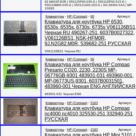
9Z.N6GSF.E0R | 550125P00-035-G | 55011DP00-515-G |
55011NM00-035-G | 550121400-203-G | SG-39300-XAA | MP-
10G83
Клавиатуры
-
HP (Compaq)
-
60
Артикул:
Клавиатура для ноутбука HP 6530,
6530s, 6535s, 6730s, 6735s V061126BS1
Черная RU 490267-251, 6037B0027322,
V061126BS1, NSK-HFM0R,
9J.N2G82.M0R, 539682-251 РУССКАЯ
V061126BS1 Черная RU
Клавиатуры
-
HP (Compaq)
-
56
Артикул:
Клавиатура для ноутбука HP Compaq
Presario CQ20, 2230, 2230S MP-
06776GB-9301 483931-031 493960-001,
MP-06773US-9301, 6037B0031501,
483960-001 Черная ENG АНГЛИЙСКАЯ
483931-031 Черная ENG
Клавиатуры
-
HP (Compaq)
-
5163
Артикул:
Клавиатура для ноутбука HP Compaq
nc4000 nc4010 325530-251 332940-251
РУССКАЯ
Клавиатуры
-
HP (Compaq)
-
2183
Артикул:
Клавиатура для ноутбука HP Mini 5101 /