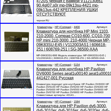
4720S черная с рамкой V112130bs1
90.4gl07.s0r mp-09k13su-4421 mp-
09k13us-442 КРЕПЛЕНИЯ УШКИ
ОТСУТСТВУЮТ
черная RU
Клавиатуры
-
HP (Compaq)
-
4400
Артикул:
Клавиатура для ноутбука HP Mini 1103,
210-2000, Compaq CQ10-600, CQ10-700
HP mini 210-3000, 210-4000 Черная MP-
09K83SU-E45 | V112003AS1 | 606618-
251 | 608769-251 | SG-36500-XAA
MP-09K83SU-886 Модель клавиатуры: MP-09K83SU-E45 |
V112003AS1 | 606618-251 | 608769-251 | SG-36500-XAA
Клавиатуры
-
HP (Compaq)
-
5154
Артикул:
Клавиатура для ноутбука HP Pavilion
DV6000 Series aeat1u00140 aeat1u0001
441427-001 Русская
Клавиатура подходит для ноутбуков: HP Pavilion DV6000 HP
Pavilion DV6100 HP Pavilion DV6200 HP Pavilion DV6300 HP
Pavilion DV6400 HP Pavilion DV6500 HP Pavilion DV6600 HP
Pavilion DV6700 HP Pavilion DV6800 HP Pavilion DV6900
Совместимые артикулы: 43141...
Клавиатуры
-
HP (Compaq)
-
1584
Артикул:
Kлавиатура для HP Pavilion dv6-3000,
dv6-3010er, dv6-3016er, dv6-3020er, dv6-