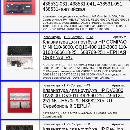
438531-031, 438531-041, 438531-051,
438531- английская
Клавиатура подходит к ноутбукам: HP Omnibook 500, 510
Совместимые P/n: AEJT1TPU028, F2159-60907, F2159-60908
V0611BIBS1, V-0611BIBS1, AEJT1TPU010, 438531-001,
438531-021, 438531-031, 438531-041, 438531-051, 438531-
251, K061102A1, K061102A1US, PK130100300
Клавиатуры
-
HP (Compaq)
-
5164
Артикул:
Клавиатура для ноутбука HP COMPAQ
MINI 110-3000, CQ10-400 110-3000 110-
3100 606618-251 608769-251 ЧЕРНАЯ
ORIGINAL RU
КЛАВИАТУРА ДЛЯ HP COMPAQ MINI 110-3000, CQ10-400 110-
3000 110-3100 606618-251 608769-251 ЧЕРНАЯ ORIGINAL
RUМодель клавиатуры: MP-09K83SU-E45 | V112003AS1 |
606618-251 | 608769-251 | SG-36500-XAA Раскладкаангло-
русскоВерсияRU/US (QWERTY)ЦветчерныйГарант...
Клавиатуры
-
HP (Compaq)
-
43
Артикул:
Клавиатура для ноутбука HP DV3000
DV3500, DV3011 492990-251, 496121-
251 Nsk-H5x0r, 9J.N8682.X0r RU
Серебристый СЕРЫЙ
492990-251, 496121-251 Nsk-H5x0r, 9J.N8682.X0r RU
Серебристый
Клавиатуры
-
HP (Compaq)
-
30
Артикул:
Клавиатура для ноутбука HP Pavilion