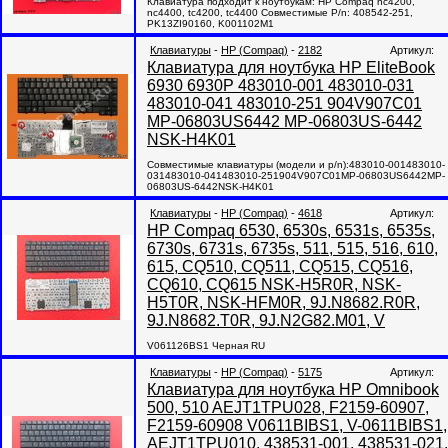
Клавиатура подходит к ноутбукам: HP Compaq nc4200,
nc4400, tc4200, tc4400 Совместимые P/n: 408542-251,
PK13ZI90160, K001102M1
Клавиатуры
-
HP (Compaq)
-
2182
Артикул:
Клавиатура для ноутбука HP EliteBook
6930 6930P 483010-001 483010-031
483010-041 483010-251 904V907C01
MP-06803US6442 MP-06803US-6442
NSK-H4K01
Совместимые клавиатуры (модели и p/n):483010-001483010-
031483010-041483010-251904V907C01MP-06803US6442MP-
06803US-6442NSK-H4K01
Клавиатуры
-
HP (Compaq)
-
4618
Артикул:
HP Compaq 6530, 6530s, 6531s, 6535s,
6730s, 6731s, 6735s, 511, 515, 516, 610,
615, CQ510, CQ511, CQ515, CQ516,
CQ610, CQ615 NSK-H5R0R, NSK-
H5T0R, NSK-HFM0R, 9J.N8682.R0R,
9J.N8682.T0R, 9J.N2G82.M01, V
V061126BS1 Черная RU
Клавиатуры
-
HP (Compaq)
-
5175
Артикул:
Клавиатура для ноутбука HP Omnibook
500, 510 AEJT1TPU028, F2159-60907,
F2159-60908 V0611BIBS1, V-0611BIBS1,
AEJT1TPU010, 438531-001, 438531-021,