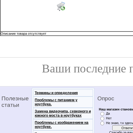
Описание товара отсутствует
Ваши последние 
Термины и определения
Полезные
Опрос
Проблемы с питанием у
статьи
ноутбука.
Наш магазин станов
Замена видеочипа, северного и
Да
южного моста в ноутбуках
Нет
Проблемы с изображением на
Не знаю, т.к здес
ноутбуке.
Спасибо за ваш