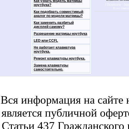
Как узнать модель матрицы
[
·
ноутбука?
Результаты
Арх
Всего ответ
Как подобрать совместимый
аналог по модели матрицы?
Как заменить разбитый
дисплей самому?
Разрешение матрицы ноутбука
LED или CCFL
Не работает клавиатура
ноутбука.
Ремонт клавиатуры ноутбука.
Замена клавиатуры
самостоятельно.
notebookon notebukon noutbookon ноутбук
noytbukon n
Вся информация на сайте 
является публичной офер
Статьи 437 Гражданского 