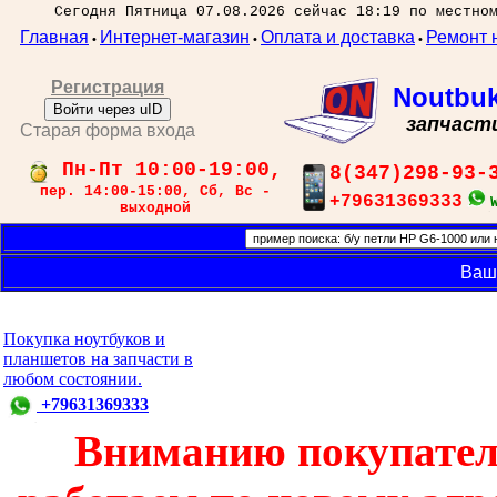
Сегодня Пятница 07.08.2026 сейчас 18:19 по местно
Главная
Интернет-магазин
Оплата и доставка
Ремонт 
•
•
•
Регистрация
Noutbu
Войти через uID
запчаст
Старая форма входа
Пн-Пт 10:00-19:00,
8(347)298-93-
пер. 14:00-15:00, Сб, Вс -
+79631369333
выходной
Ваш
Покупка ноутбуков и
планшетов на запчасти в
любом состоянии.
+79631369333
Вниманию покупател