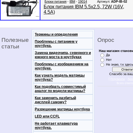
Блоки питания
-
IBM
-
19014
Артикул:
ADP-IB-02
Блок питания IBM 5.5x2.5, 72W (16V,
4.5A)
Термины и определения
Полезные
Опрос
Проблемы с питанием у
статьи
ноутбука.
Наш магазин станов
Замена видеочипа, северного и
Да
южного моста в ноутбуках
Нет
Проблемы с изображением на
Не знаю, т.к здес
ноутбуке.
Спасибо за ваш
Как узнать модель матрицы
[
·
ноутбука?
Результаты
Арх
Всего ответ
Как подобрать совместимый
аналог по модели матрицы?
Как заменить разбитый
дисплей самому?
Разрешение матрицы ноутбука
LED или CCFL
Не работает клавиатура
ноутбука.