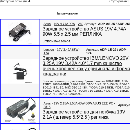
Доступно позиций
:
4
Сортировка:
Наименование
Asus
-
19V 4.74A 90W
-
269
Артикул:
ADP-AS-25 / ADP-26
Зарядное устройство ASUS 19V 4.74A
90W 5.5 x 2.5 мм РЕПЛИКА
LITEON PA-1900-04
Lenovo
-
19V 3.42A 65W
-
Артикул:
ADP-LE-22 / ADP-
174
174
Зарядное устройство IBM/LENOVO 20V
3.25A 19V 3.42A 4.0*1.7 mm качество
очень хорошее как у оригинала и форм
квадратная
Блок питания подходит к ноутбукам: Lenovo 100-15IBD, 100-
15IBY, 100S-14IBR, 310-14IKB, 310-15IKB, 510-15IKB, B50-10
B5010, E41-15, MIIX-510-12-ISK, YOGA-510-14IKB, YOGA-510
15ISK, YOGA-710-11IKB, YOGA-710-11ISK, YOGA-710-14IKB,
YOGA-710-15IKB. Совмест...
Asus
-
19V 2.15A-1.58A 40W-30W ASUS EEE PC
-
Артикул
2815
Зарядное устройство для нетбука 19V
2.1A ( штекер 5,5*2,5 ) реплика