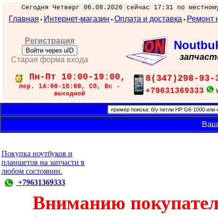
Сегодня Четверг 06.08.2026 сейчас 17:31 по местном
Главная
Интернет-магазин
Оплата и доставка
Ремонт 
•
•
•
Регистрация
Noutbu
Войти через uID
запчаст
Старая форма входа
Пн-Пт 10:00-19:00,
8(347)298-93-
пер. 14:00-15:00, Сб, Вс -
+79631369333
выходной
Ваш
Покупка ноутбуков и
планшетов на запчасти в
любом состоянии.
+79631369333
Вниманию покупател