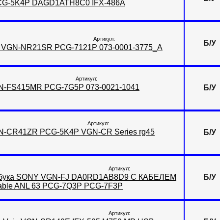
 PCG-5K4P DAGD1ATH8C0 IFX-486A
Артикул:
Б/У
io VGN-NR21SR PCG-7121P 073-0001-3775_A
Артикул:
VGN-FS415MR PCG-7G5P 073-0021-1041
Б/У
Артикул:
GN-CR41ZR PCG-5K4P VGN-CR Series rg45
Б/У
Артикул:
утбука SONY VGN-FJ DA0RD1AB8D9 C КАБЕЛЕМ
Б/У
Cable ANL 63 PCG-7Q3P PCG-7F3P
Артикул: