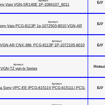
Артикул:
Б/У
ony Vaio VGN-SR140E 1P-1084107_6011
Артикул:
Б/У
Sony Vaio PCG-8113P 1p-1072503-8010 VGN-AR
Артикул:
 VGN-AR CNX-386, PCG-8113P 1P-1072105-8010
Б/У
Артикул:
Новы
 VGN-TZ vgn-tx Series
Артикул:
ка Sony VPC-EE (PCG-61511V PCG-61511L) PCG-
Б/У