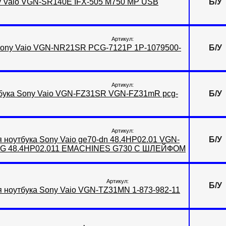
y Vaio VGN-SR140E IFX-505 M750 MP USB
Б/У
Артикул:
 Sony Vaio VGN-NR21SR PCG-7121P 1P-1079500-
Б/У
Артикул:
тбука Sony Vaio VGN-FZ31SR VGN-FZ31mR pcg-
Б/У
Артикул:
 ноутбука Sony Vaio ge70-dn 48.4HP02.01 VGN-
Б/У
41G 48.4HP02.011 EMACHINES G730 С ШЛЕЙФОМ
Артикул:
Б/У
 ноутбука Sony Vaio VGN-TZ31MN 1-873-982-11