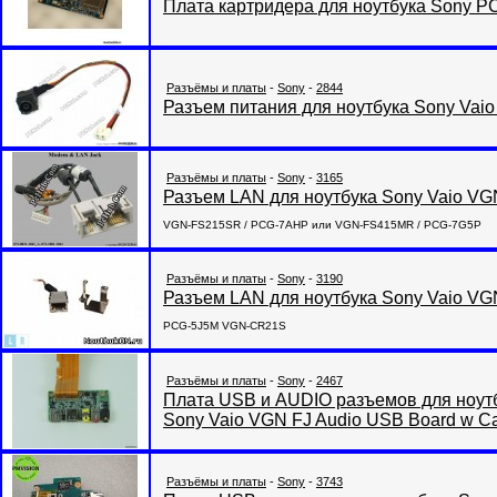
Плата картридера для ноутбука Sony
Разъёмы и платы
-
Sony
-
2844
Разъем питания для ноутбука Sony Va
Разъёмы и платы
-
Sony
-
3165
Разъем LAN для ноутбука Sony Vaio 
VGN-FS215SR / PCG-7AHP или VGN-FS415MR / PCG-7G5P
Разъёмы и платы
-
Sony
-
3190
Разъем LAN для ноутбука Sony Vaio V
PCG-5J5M VGN-CR21S
Разъёмы и платы
-
Sony
-
2467
Плата USB и AUDIO разъемов для но
Sony Vaio VGN FJ Audio USB Board w 
Разъёмы и платы
-
Sony
-
3743