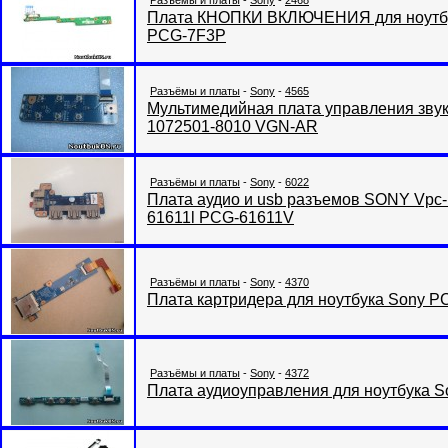
Разъёмы и платы
-
Sony
-
2468
Плата КНОПКИ ВКЛЮЧЕНИЯ для ноут
PCG-7F3P
Разъёмы и платы
-
Sony
-
4565
Мультимедийная плата управления звук
1072501-8010 VGN-AR
Разъёмы и платы
-
Sony
-
6022
Плата аудио и usb разъемов SONY Vp
61611l PCG-61611V
Разъёмы и платы
-
Sony
-
4370
Плата картридера для ноутбука Sony P
Разъёмы и платы
-
Sony
-
4372
Плата аудиоуправления для ноутбука 