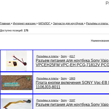
Р
Главная
»
Интернет-магазин
»
КАТАЛОГ
»
Запчасти для ноутбуков
»
Разъёмы и платы
Доступно позиций
:
175
Наименовани
Разъёмы и платы
-
Sony
-
4117
Разъем питания для ноутбука Sony V
VPCEH25FM VPC-EH PCG-71812V PCG-
Разъёмы и платы
-
Sony
-
1903
Плата кнопки включения SONY Vpc-EB 
1106J03-8011
Разъёмы и платы
-
Sony
-
3187
Разъем питания для ноутбука Sony Va