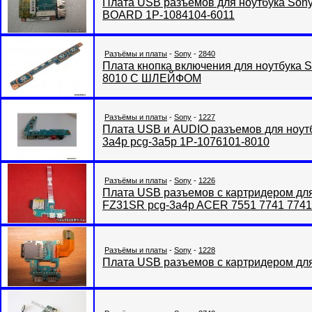
Плата USB разъемов для ноутбука Son
BOARD 1P-1084104-6011
Разъёмы и платы
-
Sony
-
2840
Плата кнопка включения для ноутбука
8010 C ШЛЕЙФОМ
Разъёмы и платы
-
Sony
-
1227
Плата USB и AUDIO разъемов для ноу
3a4p pcg-3a5p 1P-1076101-8010
Разъёмы и платы
-
Sony
-
1226
Плата USB разъемов с картридером для
FZ31SR pcg-3a4p ACER 7551 7741 77
Разъёмы и платы
-
Sony
-
1228
Плата USB разъемов с картридером для