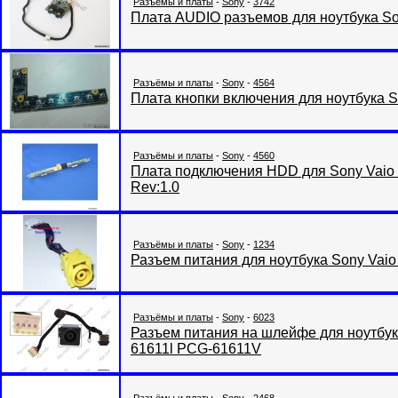
Разъёмы и платы
-
Sony
-
3742
Плата AUDIO разъемов для ноутбука S
Разъёмы и платы
-
Sony
-
4564
Плата кнопки включения для ноутбука 
Разъёмы и платы
-
Sony
-
4560
Плата подключения HDD для Sony Vaio
Rev:1.0
Разъёмы и платы
-
Sony
-
1234
Разъем питания для ноутбука Sony Vaio
Разъёмы и платы
-
Sony
-
6023
Разъем питания на шлейфе для ноутбу
61611l PCG-61611V