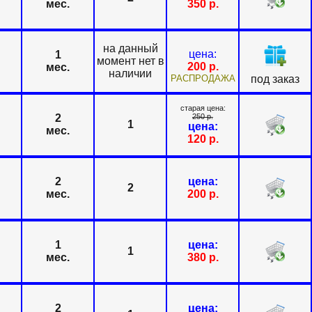
мес.
350
р.
на данный
цена:
1
момент нет в
200
р.
мес.
наличии
РАСПРОДАЖА
под заказ
старая цена:
2
250
р.
1
цена:
мес.
120
р.
2
цена:
2
мес.
200
р.
1
цена:
1
мес.
380
р.
2
цена: