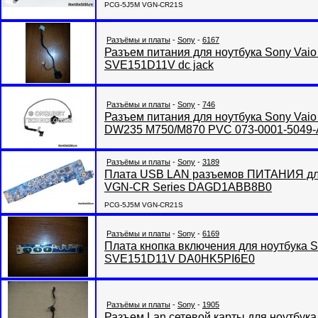
PCG-5J5M VGN-CR21S
Разъёмы и платы
-
Sony
-
6167
Разъем питания для ноутбука Sony V
SVE151D11V dc jack
Разъёмы и платы
-
Sony
-
746
Разъем питания для ноутбука Sony Va
DW235 M750/M870 PVC 073-0001-5049-
Разъёмы и платы
-
Sony
-
3189
Плата USB LAN разъемов ПИТАНИЯ дл
VGN-CR Series DAGD1ABB8B0
PCG-5J5M VGN-CR21S
Разъёмы и платы
-
Sony
-
6169
Плата кнопка включения для ноутбук
SVE151D11V DA0HK5PI6E0
Разъёмы и платы
-
Sony
-
1905
Разъем Lan сетевой карты для ноутбук