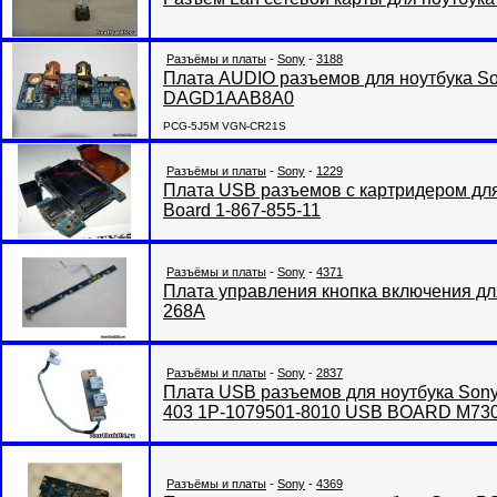
Разъёмы и платы
-
Sony
-
3188
Плата AUDIO разъемов для ноутбука 
DAGD1AAB8A0
PCG-5J5M VGN-CR21S
Разъёмы и платы
-
Sony
-
1229
Плата USB разъемов с картридером для
Board 1-867-855-11
Разъёмы и платы
-
Sony
-
4371
Плата управления кнопка включения д
268A
Разъёмы и платы
-
Sony
-
2837
Плата USB разъемов для ноутбука So
403 1P-1079501-8010 USB BOARD M73
Разъёмы и платы
-
Sony
-
4369