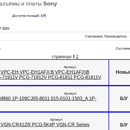
азъёмы и платы
Sony
Доступно позиций
:
175
»
Sony
Сортировка:
Производитель
·
е
Состояни
страницы
1
2
Артикул:
aio VPC-EH VPC-EH1AFX;B VPC-EH1AFX\B
Новы
71911V PCG-71912V PCG-81811 PCG-81811V
Артикул:
M960 1P-109CJ05-8011 015-0101-1503_A 1P-
Б/У
Артикул:
io VGN-CR41ZR PCG-5K4P VGN-CR Series
Б/У