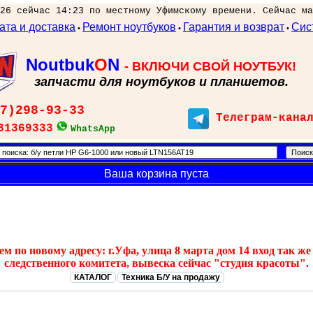
26 сейчас 14:23 по местному Уфимскому времени. Сейчас ма
ата и доставка
Ремонт ноутбуков
Гарантия и возврат
Сис
•
•
•
Noutbuk
O
N
- ВКЛЮЧИ СВОЙ НОУТБУК!
запчасти для ноутбуков и планшетов.
7)298-93-33
Телеграм-кана
31369333
WhatsApp
Ваша корзина пуста
 по новому адресу: г.Уфа, улица 8 марта дом 14 вход так же 
следственного комитета, вывеска сейчас "студия красоты".
КАТАЛОГ
Техника Б/У на продажу