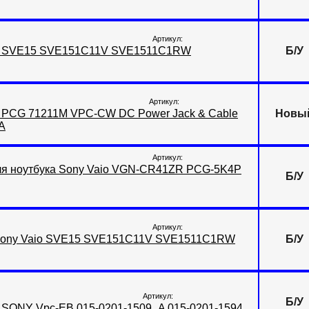
Артикул:
aio SVE15 SVE151C11V SVE1511C1RW
Б/У
Артикул:
io PCG 71211M VPC-CW DC Power Jack & Cable
Новы
A
Артикул:
я ноутбука Sony Vaio VGN-CR41ZR PCG-5K4P
Б/У
Артикул:
а Sony Vaio SVE15 SVE151C11V SVE1511C1RW
Б/У
Артикул:
Б/У
а SONY Vpc-EB 015-0201-1509_A 015-0201-1594