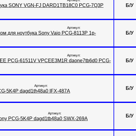
Артикул:
бука SONY VGN-FJ DARD1TB18C0 PCG-7Q3P
Б/У
Артикул:
ом для ноутбука Sony Vaio PCG-8113P 1p-
Б/У
Артикул:
c-EE PCG-61511V VPCEE3M1R daone7tb6d0 PCG-
Б/У
Артикул:
Б/У
CG-5K4P dagd1th48a0 IFX-487A
Артикул:
Б/У
Sony PCG-5K4P dagd1tb48a0 SWX-269A