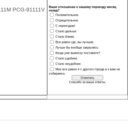
Ваше отношение к нашему переезду месяц
111M PCG-91111V
назад?
Положительное.
Отрицательное.
С переездом!
Стало дальше.
Стало ближе.
Все равно где, вы лучшие.
Лучше бы вообще закрылись.
Когда уже вывеску поставите?
Стало удобнее.
Стало неудобнее.
Мне все равно я с другого города и к вам не
собираюсь.
Спасибо за ваши ответы.
[
·
]
Результаты
Архив опросов
Всего ответов:
499