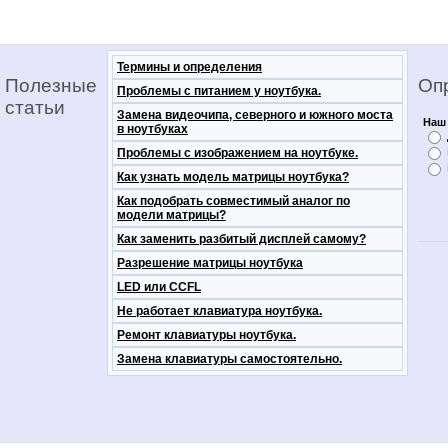
Термины и определения
Полезные
Оп
Проблемы с питанием у ноутбука.
статьи
Замена видеочипа, северного и южного моста
Наш 
в ноутбуках
Проблемы с изображением на ноутбуке.
Как узнать модель матрицы ноутбука?
Как подобрать совместимый аналог по
модели матрицы?
Как заменить разбитый дисплей самому?
Разрешение матрицы ноутбука
LED или CCFL
Не работает клавиатура ноутбука.
Ремонт клавиатуры ноутбука.
Замена клавиатуры самостоятельно.