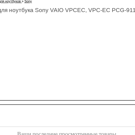
ля ноутбуков
»
Sony
я ноутбука Sony VAIO VPCEC, VPC-EC PCG-91
Ваши последние просмотренные товары.