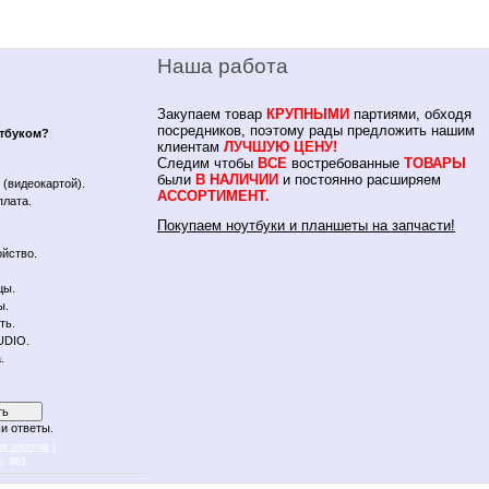
Наша работа
Закупаем товар
КРУПНЫМИ
партиями, обходя
посредников, поэтому рады предложить нашим
утбуком?
клиентам
ЛУЧШУЮ ЦЕНУ!
Следим чтобы
ВСЕ
востребованные
ТОВАРЫ
.
были
В НАЛИЧИИ
и постоянно расширяем
(видеокартой).
АССОРТИМЕНТ.
плата.
Покупаем ноутбуки и планшеты на запчасти!
йство.
цы.
ы.
ть.
UDIO.
.
и ответы.
]
ив опросов
в:
801