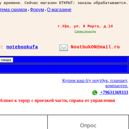
у времени. Сейчас магазин ОТКРЫТ: заказы обрабатываются.
тема скидкок
Форум
О магазине
•
•
г.Уфа, ул. 8 Марта, д.14
Схема проезда
л:
notebookufa
NoutbukON@mail.ru
Купим ваш б/у ноутбук, планшет,
компьютер.
+79631369333
ближе к торцу с проезжей части, справа от управления
Опрос