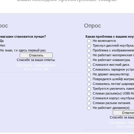
рос
Опрос
магазин становится лучше?
Какая проблема с вашим но
Да
Не включается.
Нет
Треснул дисплей ноутбука
Не знаю, т.к здесь первый раз.
Проблема с изображением 
Не работает материнская 
Спасибо за ваши ответы.
Не работает клавиатура.
[
·
]
Сломался жесткий диск.
Результаты
Архив опросов
Всего ответов:
616
Сломалось зарядное устро
Не держит аккумулятор.
Повредился шлейф матри
Сломались петли/ шарнир
Требуется увеличить памя
Сломан разъем(ы) USB/ A
Сломался корпус ноутбука
Сломан разъем питания.
Не работает динамик(и).
Спасибо за ваш
[
·
Результаты
Арх
Всего ответо