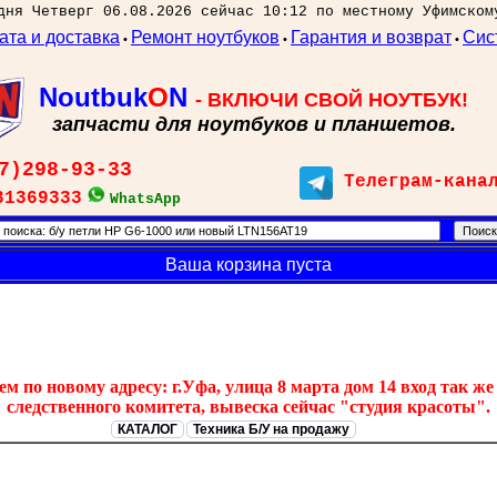
дня Четверг 06.08.2026 сейчас 10:12 по местному Уфимском
ата и доставка
Ремонт ноутбуков
Гарантия и возврат
Сис
•
•
•
Noutbuk
O
N
- ВКЛЮЧИ СВОЙ НОУТБУК!
запчасти для ноутбуков и планшетов.
7)298-93-33
Телеграм-кана
31369333
WhatsApp
Ваша корзина пуста
 по новому адресу: г.Уфа, улица 8 марта дом 14 вход так же 
следственного комитета, вывеска сейчас "студия красоты".
КАТАЛОГ
Техника Б/У на продажу