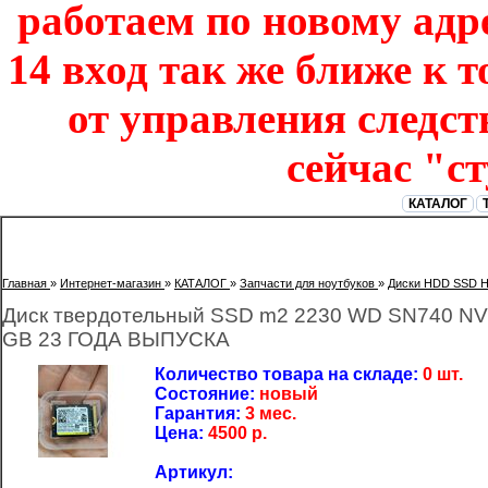
работаем по новому адре
14 вход так же ближе к т
от управления следст
сейчас "с
КАТАЛОГ
Главная
»
Интернет-магазин
»
КАТАЛОГ
»
Запчасти для ноутбуков
»
Диски HDD SSD 
Диск твердотельный SSD m2 2230 WD SN740 N
GB 23 ГОДА ВЫПУСКА
Количество товара на складе:
0 шт.
Состояние:
новый
Гарантия:
3 мес.
Цена:
4500
р.
Артикул: