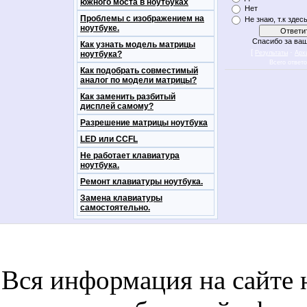
южного моста в ноутбуках
Нет
Проблемы с изображением на
Не знаю, т.к здес
ноутбуке.
Спасибо за ваш
Как узнать модель матрицы
[
·
ноутбука?
Результаты
Арх
Всего ответ
Как подобрать совместимый
аналог по модели матрицы?
Как заменить разбитый
дисплей самому?
Разрешение матрицы ноутбука
LED или CCFL
Не работает клавиатура
ноутбука.
Ремонт клавиатуры ноутбука.
Замена клавиатуры
самостоятельно.
notebookon notebukon noutbookon ноутбук
noytbukon n
Вся информация на сайте 