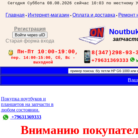
Сегодня Суббота 08.08.2026 сейчас 10:03 по местному 
Главная
Интернет-магазин
Оплата и доставка
Ремонт 
•
•
•
Регистрация
Noutbu
Войти через uID
запчаст
Старая форма входа
Пн-Пт 10:00-19:00,
8(347)298-93-
пер. 14:00-15:00, Сб, Вс -
+79631369333
выходной
Ваш
Покупка ноутбуков и
планшетов на запчасти в
любом состоянии.
+79631369333
Вниманию покупател