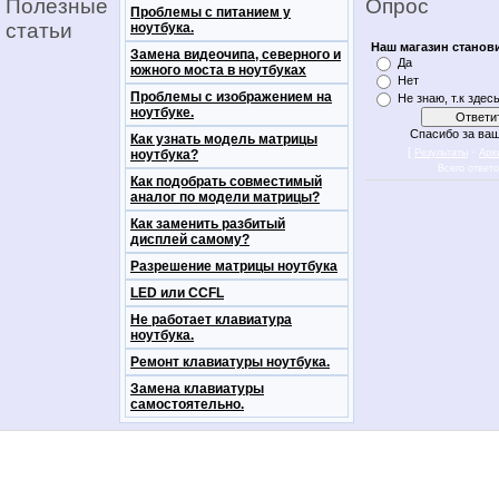
Полезные
Опрос
Проблемы с питанием у
статьи
ноутбука.
Наш магазин станов
Замена видеочипа, северного и
Да
южного моста в ноутбуках
Нет
Проблемы с изображением на
Не знаю, т.к здес
ноутбуке.
Спасибо за ваш
Как узнать модель матрицы
[
·
ноутбука?
Результаты
Арх
Всего ответ
Как подобрать совместимый
аналог по модели матрицы?
Как заменить разбитый
дисплей самому?
Разрешение матрицы ноутбука
LED или CCFL
Не работает клавиатура
ноутбука.
Ремонт клавиатуры ноутбука.
Замена клавиатуры
самостоятельно.
notebookon notebukon noutbookon ноутбук
noytbukon n