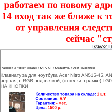
работаем по новому адре
14 вход так же ближе к т
от управления следст
сейчас "с
КАТАЛОГ
Главная
»
Интернет-магазин
»
КАТАЛОГ
»
Клавиатуры
»
Acer (eMachines)
Клавиатура для ноутбука Acer Nitro AN515-45, A
черная, с RGB подсветкой, (стрелки в рамке)
НА КНОПКИ
Количество товара на складе:
1 шт.
Состояние:
Б/У
Гарантия:
- мес.
Цена:
1500
р.