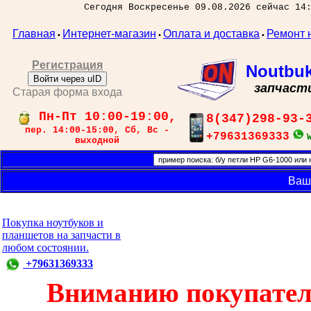
Сегодня Воскресенье 09.08.2026 сейчас 14
Главная
Интернет-магазин
Оплата и доставка
Ремонт 
•
•
•
Регистрация
Noutbu
Войти через uID
запчаст
Старая форма входа
Пн-Пт 10:00-19:00,
8(347)298-93-
пер. 14:00-15:00, Сб, Вс -
+79631369333
выходной
Ваш
Покупка ноутбуков и
планшетов на запчасти в
любом состоянии.
+79631369333
Вниманию покупател