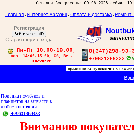
Сегодня Воскресенье 09.08.2026 сейчас 19
Главная
Интернет-магазин
Оплата и доставка
Ремонт 
•
•
•
Регистрация
Noutbu
Войти через uID
запчаст
Старая форма входа
Пн-Пт 10:00-19:00,
8(347)298-93-
пер. 14:00-15:00, Сб, Вс -
+79631369333
выходной
Ваш
Покупка ноутбуков и
планшетов на запчасти в
любом состоянии.
+79631369333
Вниманию покупател