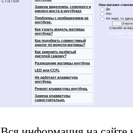
статьи
Наш магазин станов
Замена видеочипа, северного и
Да
южного моста в ноутбуках
Нет
Проблемы с изображением на
Не знаю, т.к здес
ноутбуке.
Спасибо за ваш
Как узнать модель матрицы
[
·
ноутбука?
Результаты
Арх
Всего ответ
Как подобрать совместимый
аналог по модели матрицы?
Как заменить разбитый
дисплей самому?
Разрешение матрицы ноутбука
LED или CCFL
Не работает клавиатура
ноутбука.
Ремонт клавиатуры ноутбука.
Замена клавиатуры
самостоятельно.
notebookon notebukon noutbookon ноутбук
noytbukon n
Вся информация на сайте 