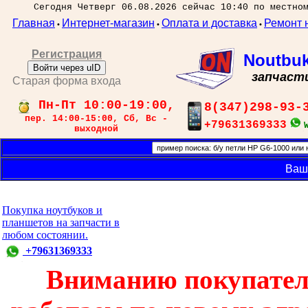
Сегодня Четверг 06.08.2026 сейчас 10:40 по местно
Главная
Интернет-магазин
Оплата и доставка
Ремонт 
•
•
•
Регистрация
Noutbu
Войти через uID
запчаст
Старая форма входа
Пн-Пт 10:00-19:00,
8(347)298-93-
пер. 14:00-15:00, Сб, Вс -
+79631369333
выходной
Ваш
Покупка ноутбуков и
планшетов на запчасти в
любом состоянии.
+79631369333
Вниманию покупател