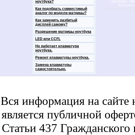
[
·
ноутбука?
Результаты
Арх
Всего ответ
Как подобрать совместимый
аналог по модели матрицы?
Как заменить разбитый
дисплей самому?
Разрешение матрицы ноутбука
LED или CCFL
Не работает клавиатура
ноутбука.
Ремонт клавиатуры ноутбука.
Замена клавиатуры
самостоятельно.
notebookon notebukon noutbookon ноутбук
noytbukon n
Вся информация на сайте 
является публичной офер
Статьи 437 Гражданского 