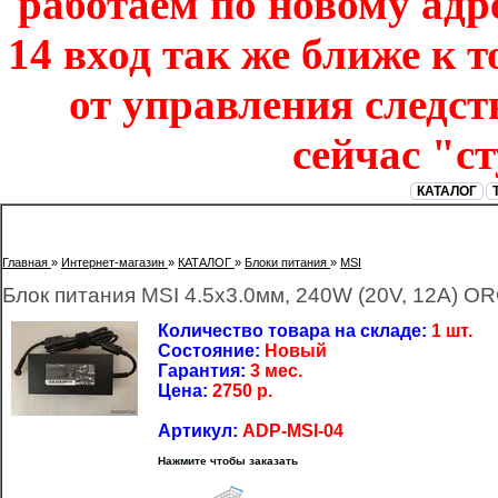
работаем по новому адре
14 вход так же ближе к т
от управления следст
сейчас "с
КАТАЛОГ
Главная
»
Интернет-магазин
»
КАТАЛОГ
»
Блоки питания
»
MSI
Блок питания MSI 4.5x3.0мм, 240W (20V, 12A) O
Количество товара на складе:
1 шт.
Состояние:
Новый
Гарантия:
3 мес.
Цена:
2750
р.
Артикул:
ADP-MSI-04
Нажмите чтобы заказать