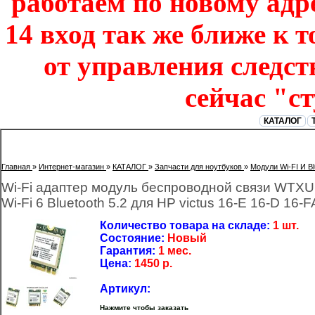
работаем по новому адре
14 вход так же ближе к т
от управления следст
сейчас "с
КАТАЛОГ
Главная
»
Интернет-магазин
»
КАТАЛОГ
»
Запчасти для ноутбуков
»
Модули Wi-FI И Bl
Wi-Fi адаптер модуль беспроводной связи WTX
Wi-Fi 6 Bluetooth 5.2 для HP victus 16-E 16-D 16-
Количество товара на складе:
1 шт.
Состояние:
Новый
Гарантия:
1 мес.
Цена:
1450
р.
Артикул:
Нажмите чтобы заказать