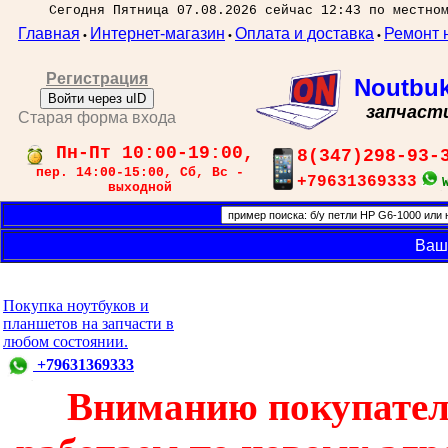
Сегодня Пятница 07.08.2026 сейчас 12:43 по местно
Главная
Интернет-магазин
Оплата и доставка
Ремонт 
•
•
•
Регистрация
Noutbu
Войти через uID
запчаст
Старая форма входа
Пн-Пт 10:00-19:00,
8(347)298-93-
пер. 14:00-15:00, Сб, Вс -
+79631369333
выходной
Ваш
Покупка ноутбуков и
планшетов на запчасти в
любом состоянии.
+79631369333
Вниманию покупател