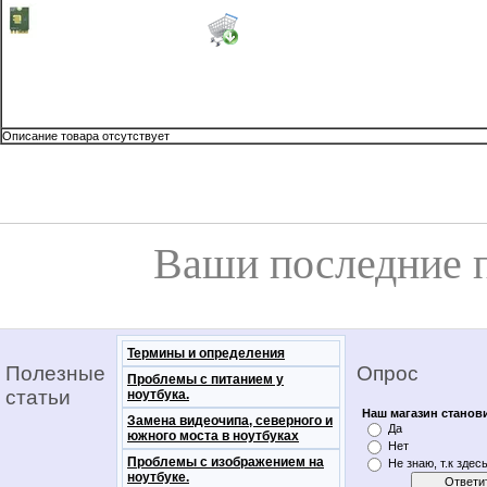
Описание товара отсутствует
Ваши последние 
Термины и определения
Полезные
Опрос
Проблемы с питанием у
статьи
ноутбука.
Наш магазин станов
Замена видеочипа, северного и
Да
южного моста в ноутбуках
Нет
Проблемы с изображением на
Не знаю, т.к здес
ноутбуке.