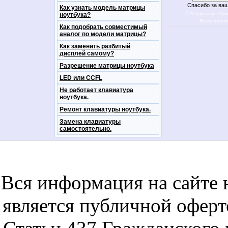
Спасибо за ваш
Как узнать модель матрицы
[
·
ноутбука?
Результаты
Арх
Всего ответ
Как подобрать совместимый
аналог по модели матрицы?
Как заменить разбитый
дисплей самому?
Разрешение матрицы ноутбука
LED или CCFL
Не работает клавиатура
ноутбука.
Ремонт клавиатуры ноутбука.
Замена клавиатуры
самостоятельно.
notebookon notebukon noutbookon ноутбук
noytbukon n
Вся информация на сайте 
является публичной офер