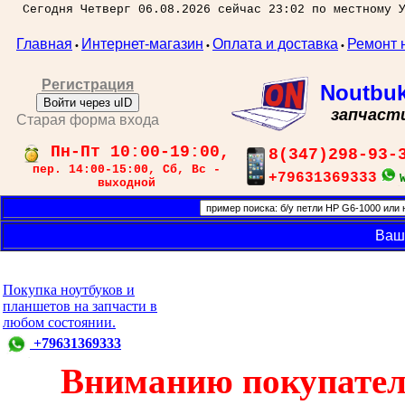
Сегодня Четверг 06.08.2026 сейчас 23:02 по местному 
Главная
Интернет-магазин
Оплата и доставка
Ремонт 
•
•
•
Регистрация
Noutbu
Войти через uID
запчаст
Старая форма входа
Пн-Пт 10:00-19:00,
8(347)298-93-
пер. 14:00-15:00, Сб, Вс -
+79631369333
выходной
Ваш
Покупка ноутбуков и
планшетов на запчасти в
любом состоянии.
+79631369333
Вниманию покупател