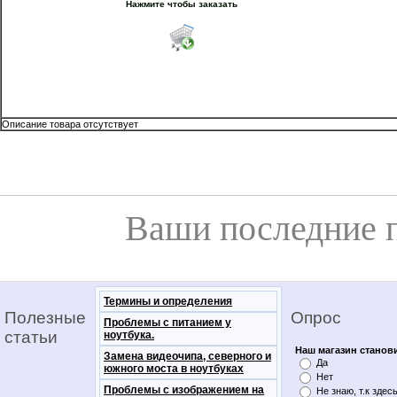
Нажмите чтобы заказать
Описание товара отсутствует
Ваши последние 
Термины и определения
Полезные
Опрос
Проблемы с питанием у
статьи
ноутбука.
Наш магазин станов
Замена видеочипа, северного и
Да
южного моста в ноутбуках
Нет
Проблемы с изображением на
Не знаю, т.к здес