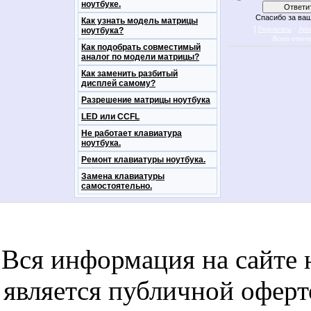
ноутбуке.
Спасибо за ваш
Как узнать модель матрицы
[
·
ноутбука?
Результаты
Арх
Всего ответ
Как подобрать совместимый
аналог по модели матрицы?
Как заменить разбитый
дисплей самому?
Разрешение матрицы ноутбука
LED или CCFL
Не работает клавиатура
ноутбука.
Ремонт клавиатуры ноутбука.
Замена клавиатуры
самостоятельно.
notebookon notebukon noutbookon ноутбук
noytbukon n
Вся информация на сайте 
является публичной офер