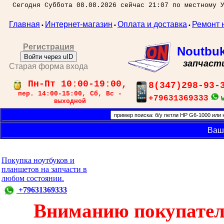
Сегодня Суббота 08.08.2026 сейчас 21:07 по местному 
Главная
Интернет-магазин
Оплата и доставка
Ремонт 
•
•
•
Регистрация
Noutbu
Войти через uID
запчаст
Старая форма входа
Пн-Пт 10:00-19:00,
8(347)298-93-
пер. 14:00-15:00, Сб, Вс -
+79631369333
выходной
Ваш
Покупка ноутбуков и
планшетов на запчасти в
любом состоянии.
+79631369333
Вниманию покупател