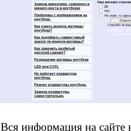
Наш магазин станов
Замена видеочипа, северного и
Да
южного моста в ноутбуках
Нет
Проблемы с изображением на
Не знаю, т.к здес
ноутбуке.
Спасибо за ваш
Как узнать модель матрицы
[
·
ноутбука?
Результаты
Арх
Всего ответ
Как подобрать совместимый
аналог по модели матрицы?
Как заменить разбитый
дисплей самому?
Разрешение матрицы ноутбука
LED или CCFL
Не работает клавиатура
ноутбука.
Ремонт клавиатуры ноутбука.
Замена клавиатуры
самостоятельно.
notebookon notebukon noutbookon ноутбук
noytbukon n
Вся информация на сайте 