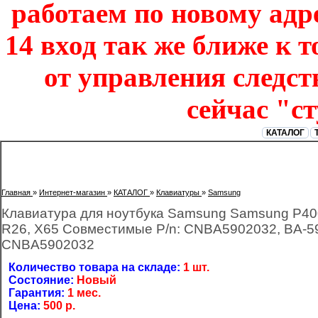
работаем по новому адре
14 вход так же ближе к т
от управления следст
сейчас "с
КАТАЛОГ
Главная
»
Интернет-магазин
»
КАТАЛОГ
»
Клавиатуры
»
Samsung
Клавиатура для ноутбука Samsung Samsung P400,
R26, X65 Совместимые P/n: CNBA5902032, BA-5
CNBA5902032
Количество товара на складе:
1 шт.
Состояние:
Новый
Гарантия:
1 мес.
Цена:
500
р.