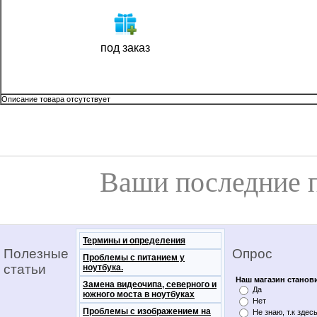
под заказ
Описание товара отсутствует
Ваши последние 
Термины и определения
Полезные
Опрос
Проблемы с питанием у
статьи
ноутбука.
Наш магазин станов
Замена видеочипа, северного и
Да
южного моста в ноутбуках
Нет
Проблемы с изображением на
Не знаю, т.к здес