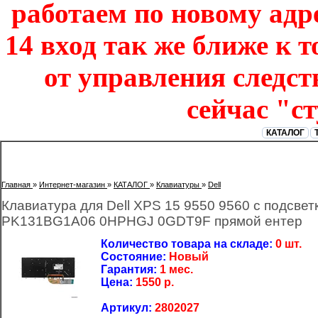
работаем по новому адре
14 вход так же ближе к т
от управления следст
сейчас "с
КАТАЛОГ
Главная
»
Интернет-магазин
»
КАТАЛОГ
»
Клавиатуры
»
Dell
Клавиатура для Dell XPS 15 9550 9560 с подсв
PK131BG1A06 0HPHGJ 0GDT9F прямой ентер
Количество товара на складе:
0 шт.
Состояние:
Новый
Гарантия:
1 мес.
Цена:
1550
р.
Артикул:
2802027