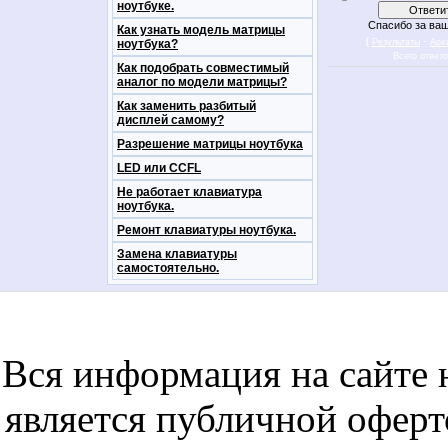
ноутбуке.
Спасибо за ваш
Как узнать модель матрицы
[
·
ноутбука?
Результаты
Арх
Всего ответ
Как подобрать совместимый
аналог по модели матрицы?
Как заменить разбитый
дисплей самому?
Разрешение матрицы ноутбука
LED или CCFL
Не работает клавиатура
ноутбука.
Ремонт клавиатуры ноутбука.
Замена клавиатуры
самостоятельно.
notebookon notebukon noutbookon ноутбук
noytbukon n
Вся информация на сайте 
является публичной офер