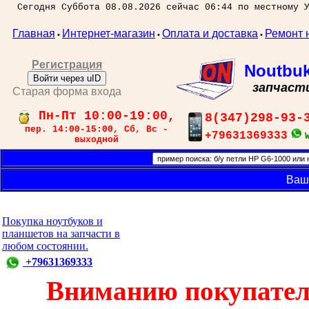
Сегодня Суббота 08.08.2026 сейчас 06:44 по местному 
Главная
Интернет-магазин
Оплата и доставка
Ремонт 
•
•
•
Регистрация
Noutbu
Войти через uID
запчаст
Старая форма входа
Пн-Пт 10:00-19:00,
8(347)298-93-
пер. 14:00-15:00, Сб, Вс -
+79631369333
выходной
Ваш
Покупка ноутбуков и
планшетов на запчасти в
любом состоянии.
+79631369333
Вниманию покупател