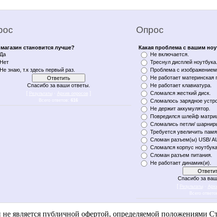
рос
Опрос
магазин становится лучше?
Какая проблема с вашим но
Да
Не включается.
Нет
Треснул дисплей ноутбука
Не знаю, т.к здесь первый раз.
Проблема с изображением 
Не работает материнская 
Спасибо за ваши ответы.
Не работает клавиатура.
[
·
]
Сломался жесткий диск.
Результаты
Архив опросов
Всего ответов:
616
Сломалось зарядное устро
Не держит аккумулятор.
Повредился шлейф матри
Сломались петли/ шарнир
Требуется увеличить памя
Сломан разъем(ы) USB/ A
Сломался корпус ноутбука
Сломан разъем питания.
Не работает динамик(и).
Спасибо за ваш
[
·
Результаты
Арх
Всего ответо
n notebukon noutbookon ноутбукон notebook on уфа notebykon noytbykon noutbykon noytbukon noytbookon
и не является публичной офертой, определяемой положениями Ст