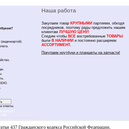
Наша работа
Закупаем товар
КРУПНЫМИ
партиями, обходя
посредников, поэтому рады предложить нашим
утбуком?
клиентам
ЛУЧШУЮ ЦЕНУ!
Следим чтобы
ВСЕ
востребованные
ТОВАРЫ
.
были
В НАЛИЧИИ
и постоянно расширяем
(видеокартой).
АССОРТИМЕНТ.
плата.
Покупаем ноутбуки и планшеты на запчасти!
йство.
цы.
ы.
ть.
UDIO.
.
и ответы.
]
ив опросов
в:
801
 notebykon
атьи 437 Гражданского кодекса Российской Федерации.