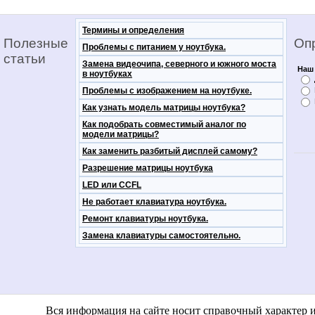
Термины и определения
Полезные
Оп
Проблемы с питанием у ноутбука.
статьи
Замена видеочипа, северного и южного моста
Наш 
в ноутбуках
Проблемы с изображением на ноутбуке.
Как узнать модель матрицы ноутбука?
Как подобрать совместимый аналог по
модели матрицы?
Как заменить разбитый дисплей самому?
Разрешение матрицы ноутбука
LED или CCFL
Не работает клавиатура ноутбука.
Ремонт клавиатуры ноутбука.
Замена клавиатуры самостоятельно.
notebooko
Вся информация на сайте носит справочный характер 