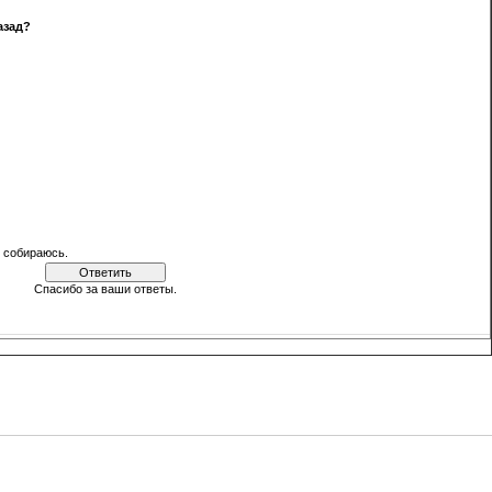
азад?
е собираюсь.
Спасибо за ваши ответы.
[
·
]
Результаты
Архив опросов
Всего ответов:
500