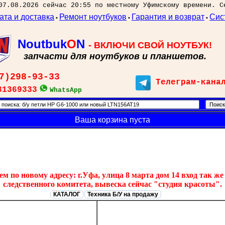
07.08.2026 сейчас 20:55 по местному Уфимскому времени. С
ата и доставка
Ремонт ноутбуков
Гарантия и возврат
Сис
•
•
•
Noutbuk
O
N
- ВКЛЮЧИ СВОЙ НОУТБУК!
запчасти для ноутбуков и планшетов.
7)298-93-33
Телеграм-кана
31369333
WhatsApp
Ваша корзина пуста
 по новому адресу: г.Уфа, улица 8 марта дом 14 вход так же 
следственного комитета, вывеска сейчас "студия красоты".
КАТАЛОГ
Техника Б/У на продажу