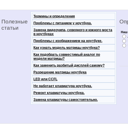
Термины и определения
Полезные
Оп
Проблемы с питанием у ноутбука.
статьи
Замена видеочипа, северного и южного моста
Наш 
в ноутбуках
Проблемы с изображением на ноутбуке.
Как узнать модель матрицы ноутбука?
Как подобрать совместимый аналог по
модели матрицы?
Как заменить разбитый дисплей самому?
Разрешение матрицы ноутбука
LED или CCFL
Не работает клавиатура ноутбука.
Ремонт клавиатуры ноутбука.
Замена клавиатуры самостоятельно.
notebooko