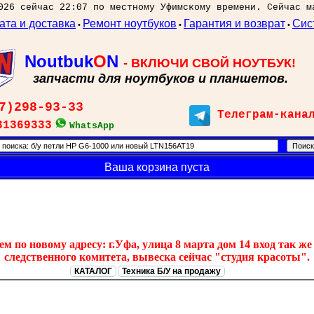
026 сейчас 22:07 по местному Уфимскому времени. Сейчас м
ата и доставка
Ремонт ноутбуков
Гарантия и возврат
Сис
•
•
•
Noutbuk
O
N
- ВКЛЮЧИ СВОЙ НОУТБУК!
запчасти для ноутбуков и планшетов.
7)298-93-33
Телеграм-кана
31369333
WhatsApp
Ваша корзина пуста
 по новому адресу: г.Уфа, улица 8 марта дом 14 вход так же 
следственного комитета, вывеска сейчас "студия красоты".
КАТАЛОГ
Техника Б/У на продажу