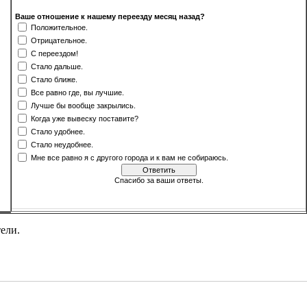
Ваше отношение к нашему переезду месяц назад?
Положительное.
Отрицательное.
С переездом!
Стало дальше.
Стало ближе.
Все равно где, вы лучшие.
Лучше бы вообще закрылись.
Когда уже вывеску поставите?
Стало удобнее.
Стало неудобнее.
Мне все равно я с другого города и к вам не собираюсь.
Спасибо за ваши ответы.
[
·
]
Результаты
Архив опросов
Всего ответов:
500
ели.