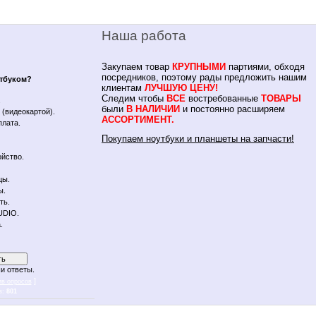
Наша работа
Закупаем товар
КРУПНЫМИ
партиями, обходя
посредников, поэтому рады предложить нашим
утбуком?
клиентам
ЛУЧШУЮ ЦЕНУ!
Следим чтобы
ВСЕ
востребованные
ТОВАРЫ
.
были
В НАЛИЧИИ
и постоянно расширяем
(видеокартой).
АССОРТИМЕНТ.
плата.
Покупаем ноутбуки и планшеты на запчасти!
йство.
цы.
ы.
ть.
UDIO.
.
и ответы.
]
ив опросов
в:
801
 notebykon