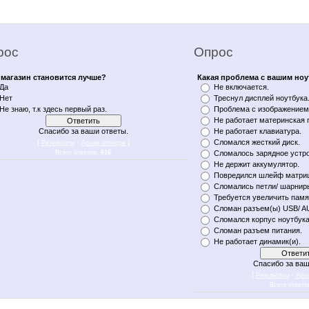
рос
Опрос
магазин становится лучше?
Какая проблема с вашим но
Да
Не включается.
Нет
Треснул дисплей ноутбука
Не знаю, т.к здесь первый раз.
Проблема с изображением 
Не работает материнская 
Спасибо за ваши ответы.
Не работает клавиатура.
[
·
]
Сломался жесткий диск.
Результаты
Архив опросов
Всего ответов:
616
Сломалось зарядное устро
Не держит аккумулятор.
Повредился шлейф матри
Сломались петли/ шарнир
Требуется увеличить памя
Сломан разъем(ы) USB/ A
Сломался корпус ноутбука
Сломан разъем питания.
Не работает динамик(и).
Спасибо за ваш
[
·
Результаты
Арх
Всего ответо
n notebukon noutbookon ноутбукон notebook on уфа notebykon noytbykon noutbykon noytbukon noytbookon