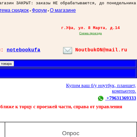
агазин ЗАКРЫТ: заказы НЕ обрабатываются, до понедельника
тема скидкок
Форум
О магазине
•
•
г.Уфа, ул. 8 Марта, д.14
Схема проезда
л:
notebookufa
NoutbukON@mail.ru
Купим ваш б/у ноутбук, планшет,
компьютер.
+79631369333
ближе к торцу с проезжей части, справа от управления
Опрос