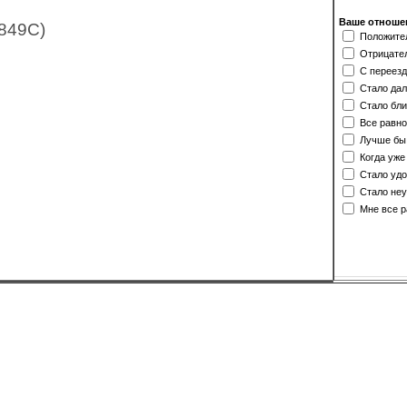
Ваше отношен
849C)
Положите
Отрицате
С переезд
Стало да
Стало бли
Все равно
Лучше бы
Когда уже
Стало удо
Стало неу
Мне все р