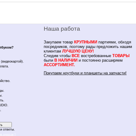
Наша работа
Закупаем товар
КРУПНЫМИ
партиями, обходя
посредников, поэтому рады предложить нашим
утбуком?
клиентам
ЛУЧШУЮ ЦЕНУ!
Следим чтобы
ВСЕ
востребованные
ТОВАРЫ
.
были
В НАЛИЧИИ
и постоянно расширяем
(видеокартой).
АССОРТИМЕНТ.
плата.
Покупаем ноутбуки и планшеты на запчасти!
йство.
цы.
ы.
ть.
UDIO.
.
и ответы.
]
ив опросов