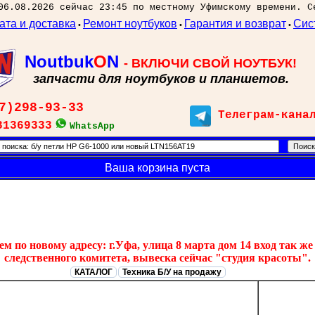
06.08.2026 сейчас 23:45 по местному Уфимскому времени. С
ата и доставка
Ремонт ноутбуков
Гарантия и возврат
Сис
•
•
•
Noutbuk
O
N
- ВКЛЮЧИ СВОЙ НОУТБУК!
запчасти для ноутбуков и планшетов.
7)298-93-33
Телеграм-кана
31369333
WhatsApp
Ваша корзина пуста
 по новому адресу: г.Уфа, улица 8 марта дом 14 вход так же 
следственного комитета, вывеска сейчас "студия красоты".
КАТАЛОГ
Техника Б/У на продажу