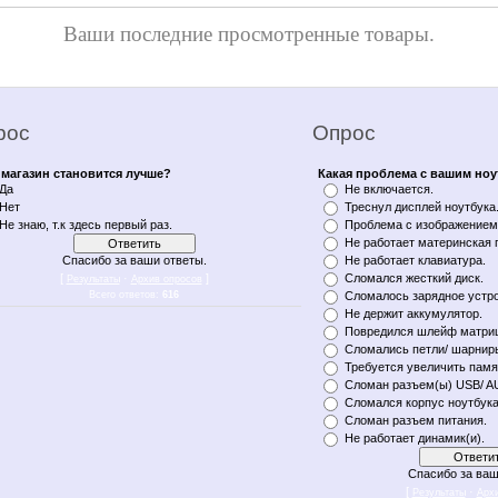
Ваши последние просмотренные товары.
рос
Опрос
магазин становится лучше?
Какая проблема с вашим но
Да
Не включается.
Нет
Треснул дисплей ноутбука
Не знаю, т.к здесь первый раз.
Проблема с изображением 
Не работает материнская 
Спасибо за ваши ответы.
Не работает клавиатура.
[
·
]
Сломался жесткий диск.
Результаты
Архив опросов
Всего ответов:
616
Сломалось зарядное устро
Не держит аккумулятор.
Повредился шлейф матри
Сломались петли/ шарнир
Требуется увеличить памя
Сломан разъем(ы) USB/ A
Сломался корпус ноутбука
Сломан разъем питания.
Не работает динамик(и).
Спасибо за ваш
[
·
Результаты
Арх