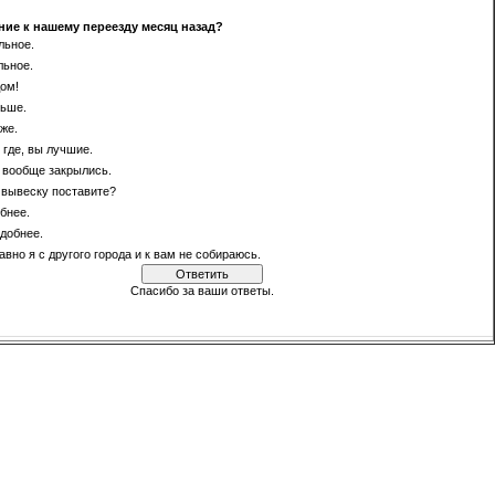
ие к нашему переезду месяц назад?
льное.
льное.
ом!
льше.
же.
 где, вы лучшие.
 вообще закрылись.
 вывеску поставите?
бнее.
добнее.
авно я с другого города и к вам не собираюсь.
Спасибо за ваши ответы.
[
·
]
Результаты
Архив опросов
Всего ответов:
499