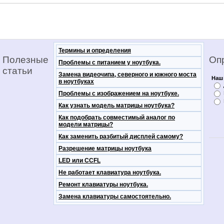
Термины и определения
Полезные
Оп
Проблемы с питанием у ноутбука.
статьи
Замена видеочипа, северного и южного моста
Наш 
в ноутбуках
Проблемы с изображением на ноутбуке.
Как узнать модель матрицы ноутбука?
Как подобрать совместимый аналог по
модели матрицы?
Как заменить разбитый дисплей самому?
Разрешение матрицы ноутбука
LED или CCFL
Не работает клавиатура ноутбука.
Ремонт клавиатуры ноутбука.
Замена клавиатуры самостоятельно.