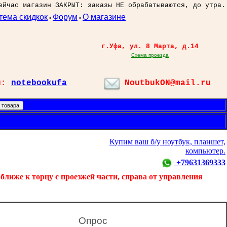
ейчас магазин ЗАКРЫТ: заказы НЕ обрабатываются, до утра.
тема скидкок
Форум
О магазине
•
•
г.Уфа, ул. 8 Марта, д.14
Схема проезда
л:
notebookufa
NoutbukON@mail.ru
Купим ваш б/у ноутбук, планшет,
компьютер.
+79631369333
ближе к торцу с проезжей части, справа от управления
Опрос