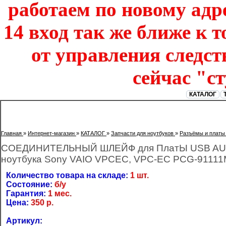
работаем по новому адре
14 вход так же ближе к т
от управления следст
сейчас "с
КАТАЛОГ
Главная
»
Интернет-магазин
»
КАТАЛОГ
»
Запчасти для ноутбуков
»
Разъёмы и платы
СОЕДИНИТЕЛЬНЫЙ ШЛЕЙФ для ПлатЫ USB AUDIO
ноутбука Sony VAIO VPCEC, VPC-EC PCG-91111
Количество товара на складе:
1 шт.
Состояние:
б/у
Гарантия:
1 мес.
Цена:
350
р.
Артикул: