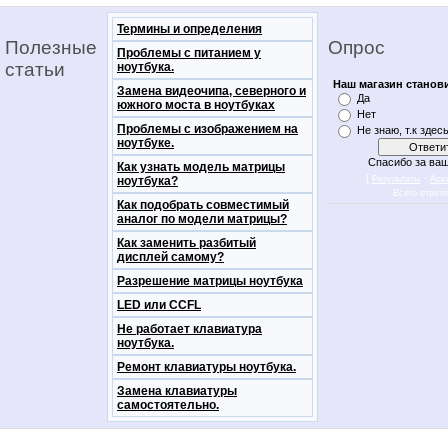
Термины и определения
Полезные
Опрос
Проблемы с питанием у
статьи
ноутбука.
Наш магазин станов
Замена видеочипа, северного и
Да
южного моста в ноутбуках
Нет
Проблемы с изображением на
Не знаю, т.к здес
ноутбуке.
Спасибо за ваш
Как узнать модель матрицы
[
·
ноутбука?
Результаты
Арх
Всего ответ
Как подобрать совместимый
аналог по модели матрицы?
Как заменить разбитый
дисплей самому?
Разрешение матрицы ноутбука
LED или CCFL
Не работает клавиатура
ноутбука.
Ремонт клавиатуры ноутбука.
Замена клавиатуры
самостоятельно.
notebookon notebukon noutbookon ноутбук