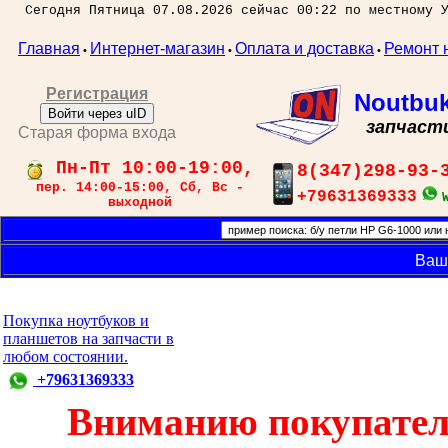
Сегодня Пятница 07.08.2026 сейчас 00:22 по местному 
Главная
Интернет-магазин
Оплата и доставка
Ремонт 
•
•
•
Регистрация
Noutbu
Войти через uID
запчаст
Старая форма входа
Пн-Пт 10:00-19:00,
8(347)298-93-
пер. 14:00-15:00, Сб, Вс -
+79631369333
выходной
Ваш
Покупка ноутбуков и
планшетов на запчасти в
любом состоянии.
+79631369333
Вниманию покупател