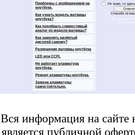
Проблемы с изображением на
Не знаю, т.к здес
ноутбуке.
Спасибо за ваш
Как узнать модель матрицы
[
·
ноутбука?
Результаты
Арх
Всего ответ
Как подобрать совместимый
аналог по модели матрицы?
Как заменить разбитый
дисплей самому?
Разрешение матрицы ноутбука
LED или CCFL
Не работает клавиатура
ноутбука.
Ремонт клавиатуры ноутбука.
Замена клавиатуры
самостоятельно.
notebookon notebukon noutbookon ноутбук
noytbukon n
Вся информация на сайте 
является публичной офер