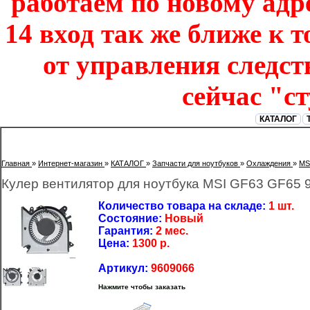
работаем по новому адре
14 вход так же ближе к т
от управления следст
сейчас "с
КАТАЛОГ
Главная
»
Интернет-магазин
»
КАТАЛОГ
»
Запчасти для ноутбуков
»
Охлаждения
»
MS
Кулер вентилятор для ноутбука MSI GF63 GF65
Количество товара на складе:
1 шт.
Состояние:
Новый
Гарантия:
2 мес.
Цена:
1300
р.
Артикул:
9609066
Нажмите чтобы заказать