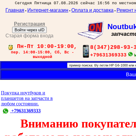
Сегодня Пятница 07.08.2026 сейчас 16:56 по местно
Главная
Интернет-магазин
Оплата и доставка
Ремонт 
•
•
•
Регистрация
Noutbu
Войти через uID
запчаст
Старая форма входа
Пн-Пт 10:00-19:00,
8(347)298-93-
пер. 14:00-15:00, Сб, Вс -
+79631369333
выходной
Ваш
Покупка ноутбуков и
планшетов на запчасти в
любом состоянии.
+79631369333
Вниманию покупател