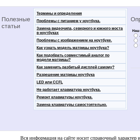
Термины и определения
Полезные
Оп
Проблемы с питанием у ноутбука.
статьи
Замена видеочипа, северного и южного моста
Наш 
в ноутбуках
Проблемы с изображением на ноутбуке.
Как узнать модель матрицы ноутбука?
Как подобрать совместимый аналог по
модели матрицы?
Как заменить разбитый дисплей самому?
Разрешение матрицы ноутбука
LED или CCFL
Не работает клавиатура ноутбука.
Ремонт клавиатуры ноутбука.
Замена клавиатуры самостоятельно.
notebooko
Вся информация на сайте носит справочный характер 