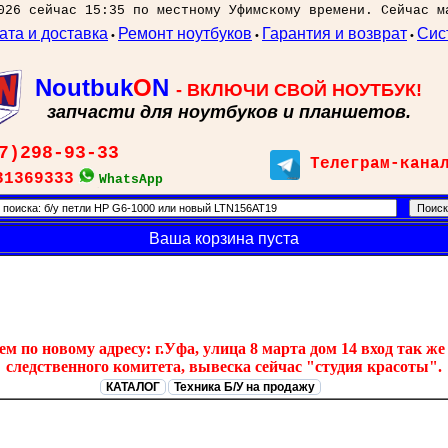
026 сейчас 15:35 по местному Уфимскому времени. Сейчас м
ата и доставка
Ремонт ноутбуков
Гарантия и возврат
Сис
•
•
•
Noutbuk
O
N
- ВКЛЮЧИ СВОЙ НОУТБУК!
запчасти для ноутбуков и планшетов.
7)298-93-33
Телеграм-кана
31369333
WhatsApp
Ваша корзина пуста
 по новому адресу: г.Уфа, улица 8 марта дом 14 вход так же 
следственного комитета, вывеска сейчас "студия красоты".
КАТАЛОГ
Техника Б/У на продажу