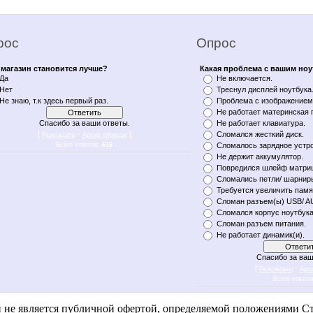
рос
Опрос
магазин становится лучше?
Какая проблема с вашим но
Да
Не включается.
Нет
Треснул дисплей ноутбука
Не знаю, т.к здесь первый раз.
Проблема с изображением 
Не работает материнская 
Спасибо за ваши ответы.
Не работает клавиатура.
[
·
]
Сломался жесткий диск.
Результаты
Архив опросов
Всего ответов:
616
Сломалось зарядное устро
Не держит аккумулятор.
Повредился шлейф матри
Сломались петли/ шарнир
Требуется увеличить памя
Сломан разъем(ы) USB/ A
Сломался корпус ноутбука
Сломан разъем питания.
Не работает динамик(и).
Спасибо за ваш
[
·
Результаты
Арх
Всего ответо
n notebukon noutbookon ноутбукон notebook on уфа notebykon noytbykon noutbykon noytbukon noytbookon
и не является публичной офертой, определяемой положениями Ст