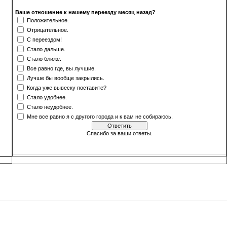
Ваше отношение к нашему переезду месяц назад?
Положительное.
Отрицательное.
С переездом!
Стало дальше.
Стало ближе.
Все равно где, вы лучшие.
Лучше бы вообще закрылись.
Когда уже вывеску поставите?
Стало удобнее.
Стало неудобнее.
Мне все равно я с другого города и к вам не собираюсь.
Спасибо за ваши ответы.
[
·
]
Результаты
Архив опросов
Всего ответов:
500