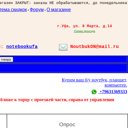
агазин ЗАКРЫТ: заказы НЕ обрабатываются, до понедельника
тема скидкок
Форум
О магазине
•
•
г.Уфа, ул. 8 Марта, д.14
Схема проезда
л:
notebookufa
NoutbukON@mail.ru
Купим ваш б/у ноутбук, планшет,
компьютер.
+79631369333
ближе к торцу с проезжей части, справа от управления
Опрос