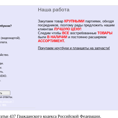
Наша работа
Закупаем товар
КРУПНЫМИ
партиями, обходя
посредников, поэтому рады предложить нашим
утбуком?
клиентам
ЛУЧШУЮ ЦЕНУ!
Следим чтобы
ВСЕ
востребованные
ТОВАРЫ
.
были
В НАЛИЧИИ
и постоянно расширяем
(видеокартой).
АССОРТИМЕНТ.
плата.
Покупаем ноутбуки и планшеты на запчасти!
йство.
цы.
ы.
ть.
UDIO.
.
и ответы.
]
ив опросов
в:
801
 notebykon
атьи 437 Гражданского кодекса Российской Федерации.