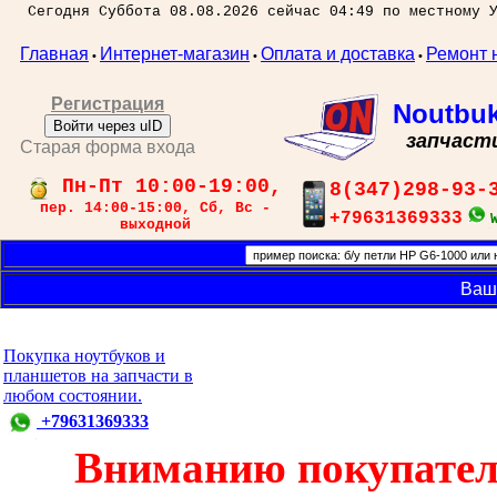
Сегодня Суббота 08.08.2026 сейчас 04:49 по местному 
Главная
Интернет-магазин
Оплата и доставка
Ремонт 
•
•
•
Регистрация
Noutbu
Войти через uID
запчаст
Старая форма входа
Пн-Пт 10:00-19:00,
8(347)298-93-
пер. 14:00-15:00, Сб, Вс -
+79631369333
выходной
Ваш
Покупка ноутбуков и
планшетов на запчасти в
любом состоянии.
+79631369333
Вниманию покупател