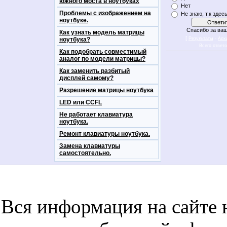
южного моста в ноутбуках
Нет
Проблемы с изображением на
Не знаю, т.к здес
ноутбуке.
Спасибо за ваш
Как узнать модель матрицы
[
·
ноутбука?
Результаты
Арх
Всего ответ
Как подобрать совместимый
аналог по модели матрицы?
Как заменить разбитый
дисплей самому?
Разрешение матрицы ноутбука
LED или CCFL
Не работает клавиатура
ноутбука.
Ремонт клавиатуры ноутбука.
Замена клавиатуры
самостоятельно.
notebookon notebukon noutbookon ноутбук
noytbukon n
Вся информация на сайте 