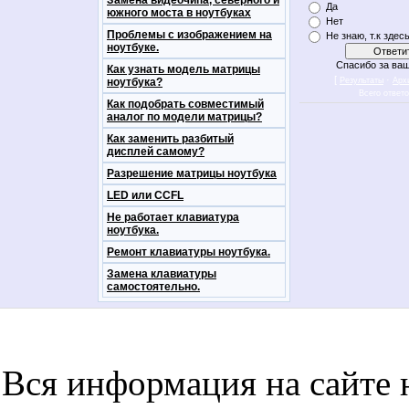
Замена видеочипа, северного и
Да
южного моста в ноутбуках
Нет
Проблемы с изображением на
Не знаю, т.к здес
ноутбуке.
Спасибо за ваш
Как узнать модель матрицы
[
·
ноутбука?
Результаты
Арх
Всего ответ
Как подобрать совместимый
аналог по модели матрицы?
Как заменить разбитый
дисплей самому?
Разрешение матрицы ноутбука
LED или CCFL
Не работает клавиатура
ноутбука.
Ремонт клавиатуры ноутбука.
Замена клавиатуры
самостоятельно.
notebookon notebukon noutbookon ноутбук
noytbukon n
Вся информация на сайте 