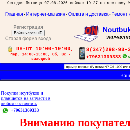
Сегодня Пятница 07.08.2026 сейчас 19:27 по местному 
Главная
Интернет-магазин
Оплата и доставка
Ремонт 
•
•
•
Регистрация
Noutbu
Войти через uID
запчаст
Старая форма входа
Пн-Пт 10:00-19:00,
8(347)298-93-
пер. 14:00-15:00, Сб, Вс -
+79631369333
выходной
Ваш
Покупка ноутбуков и
планшетов на запчасти в
любом состоянии.
+79631369333
Вниманию покупател