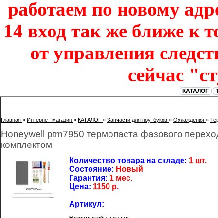
работаем по новому адре
14 вход так же ближе к т
от управления следст
сейчас "с
КАТАЛОГ
Главная
»
Интернет-магазин
»
КАТАЛОГ
»
Запчасти для ноутбуков
»
Охлаждения
»
Те
Honeywell ptm7950 термопаста фазового перехо
комплектом
Количество товара на складе:
1 шт.
Состояние:
Новый
Гарантия:
1 мес.
Цена:
1150
р.
Артикул:
Нажмите чтобы заказать