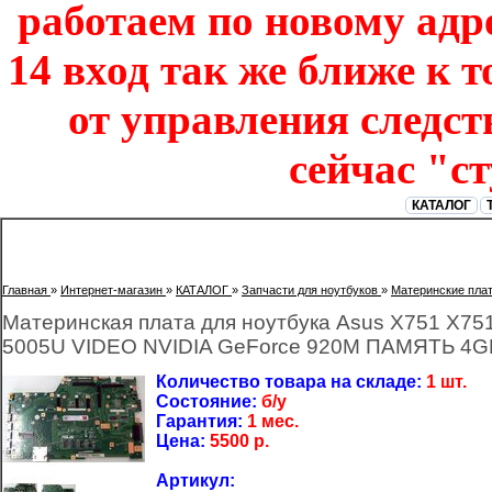
работаем по новому адре
14 вход так же ближе к т
от управления следст
сейчас "с
КАТАЛОГ
Главная
»
Интернет-магазин
»
КАТАЛОГ
»
Запчасти для ноутбуков
»
Материнские пла
Материнская плата для ноутбука Asus X751 X75
5005U VIDEO NVIDIA GeForce 920M ПАМЯТЬ 4G
Количество товара на складе:
1 шт.
Состояние:
б/у
Гарантия:
1 мес.
Цена:
5500
р.
Артикул: