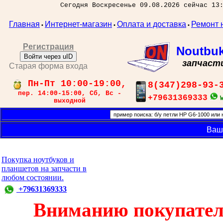
Сегодня Воскресенье 09.08.2026 сейчас 13
Главная
Интернет-магазин
Оплата и доставка
Ремонт 
•
•
•
Регистрация
Noutbu
Войти через uID
запчаст
Старая форма входа
Пн-Пт 10:00-19:00,
8(347)298-93-
пер. 14:00-15:00, Сб, Вс -
+79631369333
выходной
Ваш
Покупка ноутбуков и
планшетов на запчасти в
любом состоянии.
+79631369333
Вниманию покупател