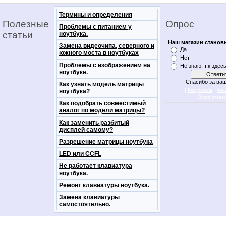
Термины и определения
Полезные
Опрос
Проблемы с питанием у
статьи
ноутбука.
Наш магазин станов
Замена видеочипа, северного и
Да
южного моста в ноутбуках
Нет
Проблемы с изображением на
Не знаю, т.к здес
ноутбуке.
Спасибо за ваш
Как узнать модель матрицы
[
·
ноутбука?
Результаты
Арх
Всего ответ
Как подобрать совместимый
аналог по модели матрицы?
Как заменить разбитый
дисплей самому?
Разрешение матрицы ноутбука
LED или CCFL
Не работает клавиатура
ноутбука.
Ремонт клавиатуры ноутбука.
Замена клавиатуры
самостоятельно.
notebookon notebukon noutbookon ноутбук