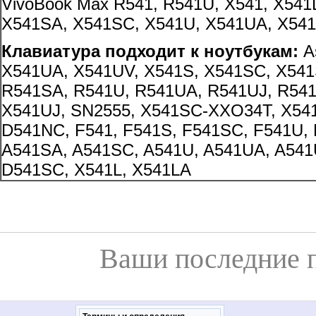
VivoBook Max R541, R541U, X541, X541
X541SA, X541SC, X541U, X541UA, X54
Клавиатура подходит к ноутбукам:
As
X541UA, X541UV, X541S, X541SC, X541
R541SA, R541U, R541UA, R541UJ, R541
X541UJ, SN2555, X541SC-XXO34T, X541
D541NC, F541, F541S, F541SC, F541U, 
A541SA, A541SC, A541U, A541UA, A541
D541SC, X541L, X541LA
Ваши последние 