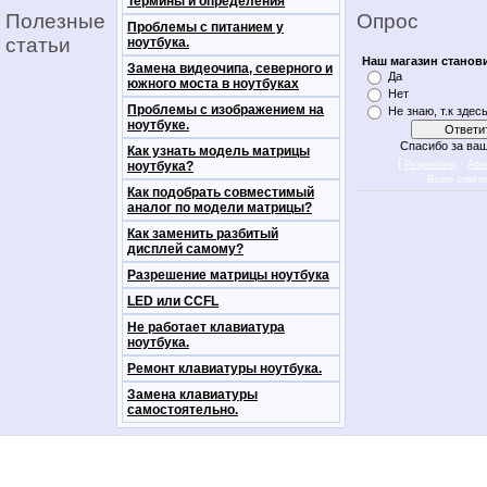
Термины и определения
Полезные
Опрос
Проблемы с питанием у
статьи
ноутбука.
Наш магазин станов
Замена видеочипа, северного и
Да
южного моста в ноутбуках
Нет
Проблемы с изображением на
Не знаю, т.к здес
ноутбуке.
Спасибо за ваш
Как узнать модель матрицы
[
·
ноутбука?
Результаты
Арх
Всего ответ
Как подобрать совместимый
аналог по модели матрицы?
Как заменить разбитый
дисплей самому?
Разрешение матрицы ноутбука
LED или CCFL
Не работает клавиатура
ноутбука.
Ремонт клавиатуры ноутбука.
Замена клавиатуры
самостоятельно.
notebookon notebukon noutbookon ноутбук
noytbukon n