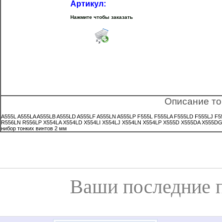
Артикул:
Нажмите чтобы заказать
Описание то
A555L A555LA A555LB A555LD A555LF A555LN A555LP F555L F555LA F555LD F555LJ F
R556LN R556LP X554LA X554LD X554LI X554LJ X554LN X554LP X555D X555DA X555DG
нибор тонких винтов 2 мм
Ваши последние 