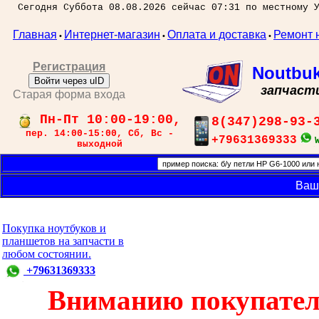
Сегодня Суббота 08.08.2026 сейчас 07:31 по местному 
Главная
Интернет-магазин
Оплата и доставка
Ремонт 
•
•
•
Регистрация
Noutbu
Войти через uID
запчаст
Старая форма входа
Пн-Пт 10:00-19:00,
8(347)298-93-
пер. 14:00-15:00, Сб, Вс -
+79631369333
выходной
Ваш
Покупка ноутбуков и
планшетов на запчасти в
любом состоянии.
+79631369333
Вниманию покупател