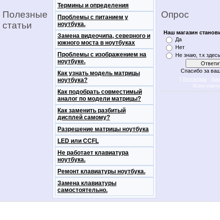
Термины и определения
Полезные
Опрос
Проблемы с питанием у
статьи
ноутбука.
Наш магазин станов
Замена видеочипа, северного и
Да
южного моста в ноутбуках
Нет
Проблемы с изображением на
Не знаю, т.к здес
ноутбуке.
Спасибо за ваш
Как узнать модель матрицы
[
·
ноутбука?
Результаты
Арх
Всего ответ
Как подобрать совместимый
аналог по модели матрицы?
Как заменить разбитый
дисплей самому?
Разрешение матрицы ноутбука
LED или CCFL
Не работает клавиатура
ноутбука.
Ремонт клавиатуры ноутбука.
Замена клавиатуры
самостоятельно.
notebookon notebukon noutbookon ноутбук