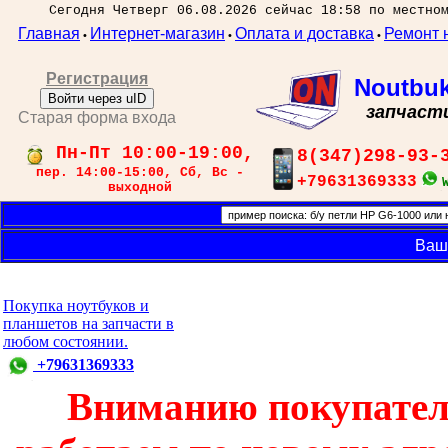
Сегодня Четверг 06.08.2026 сейчас 18:58 по местно
Главная
Интернет-магазин
Оплата и доставка
Ремонт 
•
•
•
Регистрация
Noutbu
Войти через uID
запчаст
Старая форма входа
Пн-Пт 10:00-19:00,
8(347)298-93-
пер. 14:00-15:00, Сб, Вс -
+79631369333
выходной
Ваш
Покупка ноутбуков и
планшетов на запчасти в
любом состоянии.
+79631369333
Вниманию покупател