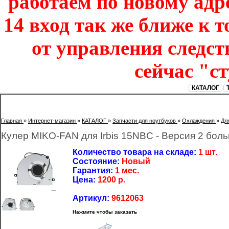
работаем по новому адре
14 вход так же ближе к т
от управления следст
сейчас "с
КАТАЛОГ
Главная
»
Интернет-магазин
»
КАТАЛОГ
»
Запчасти для ноутбуков
»
Охлаждения
»
Дл
Кулер MIKO-FAN для Irbis 15NBC - Версия 2 бол
Количество товара на складе:
1 шт.
Состояние:
Новый
Гарантия:
1 мес.
Цена:
1200
р.
Артикул:
9612063
Нажмите чтобы заказать