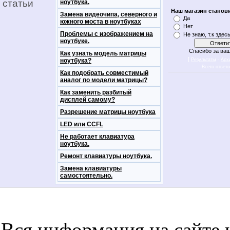
статьи
ноутбука.
Наш магазин станов
Замена видеочипа, северного и
Да
южного моста в ноутбуках
Нет
Проблемы с изображением на
Не знаю, т.к здес
ноутбуке.
Спасибо за ваш
Как узнать модель матрицы
[
·
ноутбука?
Результаты
Арх
Всего ответ
Как подобрать совместимый
аналог по модели матрицы?
Как заменить разбитый
дисплей самому?
Разрешение матрицы ноутбука
LED или CCFL
Не работает клавиатура
ноутбука.
Ремонт клавиатуры ноутбука.
Замена клавиатуры
самостоятельно.
notebookon notebukon noutbookon ноутбук
noytbukon n
Вся информация на сайте 