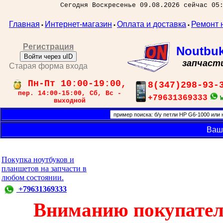
Сегодня Воскресенье 09.08.2026 сейчас 05
Главная
Интернет-магазин
Оплата и доставка
Ремонт 
•
•
•
Регистрация
Noutbu
Войти через uID
запчаст
Старая форма входа
Пн-Пт 10:00-19:00,
8(347)298-93-
пер. 14:00-15:00, Сб, Вс -
+79631369333
выходной
Ваш
Покупка ноутбуков и
планшетов на запчасти в
любом состоянии.
+79631369333
Вниманию покупател