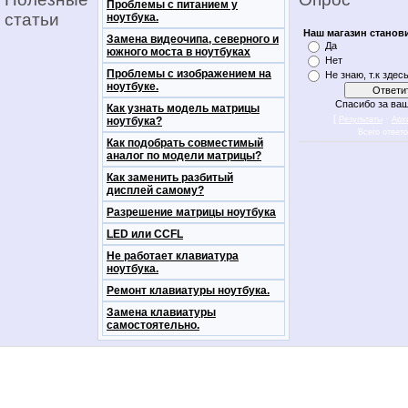
Проблемы с питанием у
статьи
ноутбука.
Наш магазин станов
Замена видеочипа, северного и
Да
южного моста в ноутбуках
Нет
Проблемы с изображением на
Не знаю, т.к здес
ноутбуке.
Спасибо за ваш
Как узнать модель матрицы
[
·
ноутбука?
Результаты
Арх
Всего ответ
Как подобрать совместимый
аналог по модели матрицы?
Как заменить разбитый
дисплей самому?
Разрешение матрицы ноутбука
LED или CCFL
Не работает клавиатура
ноутбука.
Ремонт клавиатуры ноутбука.
Замена клавиатуры
самостоятельно.
notebookon notebukon noutbookon ноутбук
noytbukon n