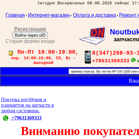
Сегодня Воскресенье 09.08.2026 сейчас 17
Главная
Интернет-магазин
Оплата и доставка
Ремонт 
•
•
•
Регистрация
Noutbu
Войти через uID
запчаст
Старая форма входа
Пн-Пт 10:00-19:00,
8(347)298-93-
пер. 14:00-15:00, Сб, Вс -
+79631369333
выходной
Ваш
Покупка ноутбуков и
планшетов на запчасти в
любом состоянии.
+79631369333
Вниманию покупател