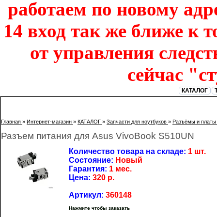
работаем по новому адре
14 вход так же ближе к т
от управления следст
сейчас "с
КАТАЛОГ
Главная
»
Интернет-магазин
»
КАТАЛОГ
»
Запчасти для ноутбуков
»
Разъёмы и платы
Разъем питания для Asus VivoBook S510UN
Количество товара на складе:
1 шт.
Состояние:
Новый
Гарантия:
1 мес.
Цена:
320
р.
Артикул:
360148
Нажмите чтобы заказать