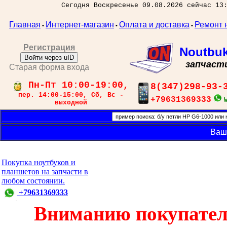
Сегодня Воскресенье 09.08.2026 сейчас 13
Главная
Интернет-магазин
Оплата и доставка
Ремонт 
•
•
•
Регистрация
Noutbu
Войти через uID
запчаст
Старая форма входа
Пн-Пт 10:00-19:00,
8(347)298-93-
пер. 14:00-15:00, Сб, Вс -
+79631369333
выходной
Ваш
Покупка ноутбуков и
планшетов на запчасти в
любом состоянии.
+79631369333
Вниманию покупател