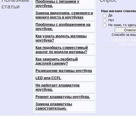
Проблемы с питанием у
статьи
ноутбука.
Наш магазин станов
Замена видеочипа, северного и
Да
южного моста в ноутбуках
Нет
Проблемы с изображением на
Не знаю, т.к здес
ноутбуке.
Спасибо за ваш
Как узнать модель матрицы
[
·
ноутбука?
Результаты
Арх
Всего ответ
Как подобрать совместимый
аналог по модели матрицы?
Как заменить разбитый
дисплей самому?
Разрешение матрицы ноутбука
LED или CCFL
Не работает клавиатура
ноутбука.
Ремонт клавиатуры ноутбука.
Замена клавиатуры
самостоятельно.
notebookon notebukon noutbookon ноутбук
noytbukon n