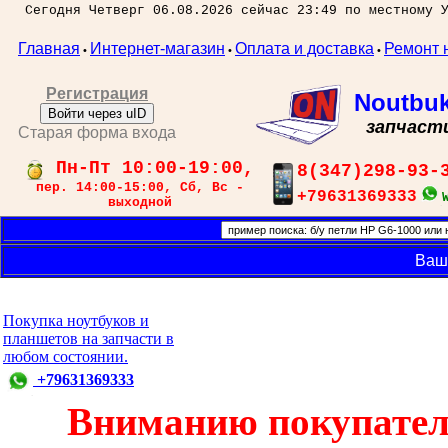
Сегодня Четверг 06.08.2026 сейчас 23:49 по местному 
Главная
Интернет-магазин
Оплата и доставка
Ремонт 
•
•
•
Регистрация
Noutbu
Войти через uID
запчаст
Старая форма входа
Пн-Пт 10:00-19:00,
8(347)298-93-
пер. 14:00-15:00, Сб, Вс -
+79631369333
выходной
Ваш
Покупка ноутбуков и
планшетов на запчасти в
любом состоянии.
+79631369333
Вниманию покупател