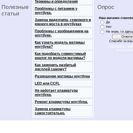
Термины и определения
Полезные
Опрос
Проблемы с питанием у
статьи
ноутбука.
Наш магазин станов
Замена видеочипа, северного и
Да
южного моста в ноутбуках
Нет
Проблемы с изображением на
Не знаю, т.к здес
ноутбуке.
Спасибо за ваш
Как узнать модель матрицы
[
·
ноутбука?
Результаты
Арх
Всего ответ
Как подобрать совместимый
аналог по модели матрицы?
Как заменить разбитый
дисплей самому?
Разрешение матрицы ноутбука
LED или CCFL
Не работает клавиатура
ноутбука.
Ремонт клавиатуры ноутбука.
Замена клавиатуры
самостоятельно.
notebookon notebukon noutbookon ноутбук