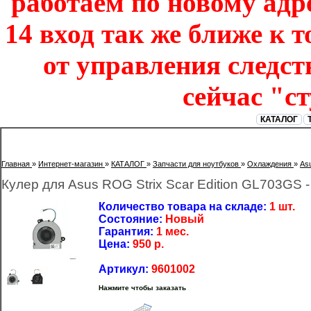
работаем по новому адре
14 вход так же ближе к т
от управления следст
сейчас "с
КАТАЛОГ
Главная
»
Интернет-магазин
»
КАТАЛОГ
»
Запчасти для ноутбуков
»
Охлаждения
»
As
Кулер для Asus ROG Strix Scar Edition GL703GS
Количество товара на складе:
1 шт.
Состояние:
Новый
Гарантия:
1 мес.
Цена:
950
р.
Артикул:
9601002
Нажмите чтобы заказать