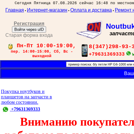
Сегодня Пятница 07.08.2026 сейчас 16:48 по местно
Главная
Интернет-магазин
Оплата и доставка
Ремонт 
•
•
•
Регистрация
Noutbu
Войти через uID
запчаст
Старая форма входа
Пн-Пт 10:00-19:00,
8(347)298-93-
пер. 14:00-15:00, Сб, Вс -
+79631369333
выходной
Ваш
Покупка ноутбуков и
планшетов на запчасти в
любом состоянии.
+79631369333
Вниманию покупател