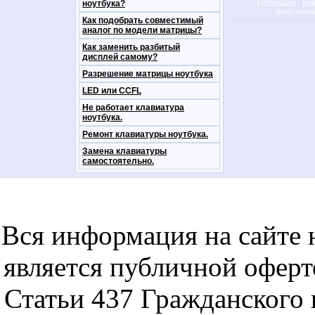
[
·
ноутбука?
Результаты
Арх
Всего ответ
Как подобрать совместимый
аналог по модели матрицы?
Как заменить разбитый
дисплей самому?
Разрешение матрицы ноутбука
LED или CCFL
Не работает клавиатура
ноутбука.
Ремонт клавиатуры ноутбука.
Замена клавиатуры
самостоятельно.
notebookon notebukon noutbookon ноутбук
noytbukon n
Вся информация на сайте 
является публичной офер
Статьи 437 Гражданского 