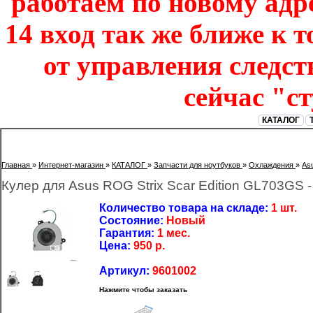
работаем по новому адре
14 вход так же ближе к т
от управления следст
сейчас "с
КАТАЛОГ
Главная
»
Интернет-магазин
»
КАТАЛОГ
»
Запчасти для ноутбуков
»
Охлаждения
»
As
Кулер для Asus ROG Strix Scar Edition GL703GS
Количество товара на складе:
1 шт.
Состояние:
Новый
Гарантия:
1 мес.
Цена:
950
р.
Артикул:
9601002
Нажмите чтобы заказать