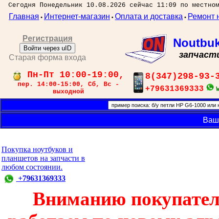
Сегодня Понедельник 10.08.2026 сейчас 11:09 по местно
Главная
Интернет-магазин
Оплата и доставка
Ремонт 
•
•
•
Регистрация
Noutbu
Войти через uID
запчаст
Старая форма входа
Пн-Пт 10:00-19:00,
8(347)298-93-
пер. 14:00-15:00, Сб, Вс -
+79631369333
выходной
Ваш
Покупка ноутбуков и
планшетов на запчасти в
любом состоянии.
+79631369333
Вниманию покупател