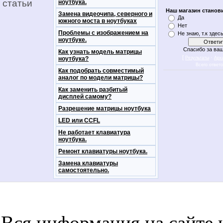
статьи
ноутбука.
Наш магазин станов
Замена видеочипа, северного и
Да
южного моста в ноутбуках
Нет
Проблемы с изображением на
Не знаю, т.к здес
ноутбуке.
Спасибо за ваш
Как узнать модель матрицы
[
·
ноутбука?
Результаты
Арх
Всего ответ
Как подобрать совместимый
аналог по модели матрицы?
Как заменить разбитый
дисплей самому?
Разрешение матрицы ноутбука
LED или CCFL
Не работает клавиатура
ноутбука.
Ремонт клавиатуры ноутбука.
Замена клавиатуры
самостоятельно.
notebookon notebukon noutbookon ноутбук
noytbukon n
Вся информация на сайте 