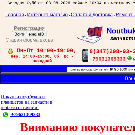
Сегодня Суббота 08.08.2026 сейчас 10:04 по местному 
Главная
Интернет-магазин
Оплата и доставка
Ремонт 
•
•
•
Регистрация
Noutbu
Войти через uID
запчаст
Старая форма входа
Пн-Пт 10:00-19:00,
8(347)298-93-
пер. 14:00-15:00, Сб, Вс -
+79631369333
выходной
Ваш
Покупка ноутбуков и
планшетов на запчасти в
любом состоянии.
+79631369333
Вниманию покупател