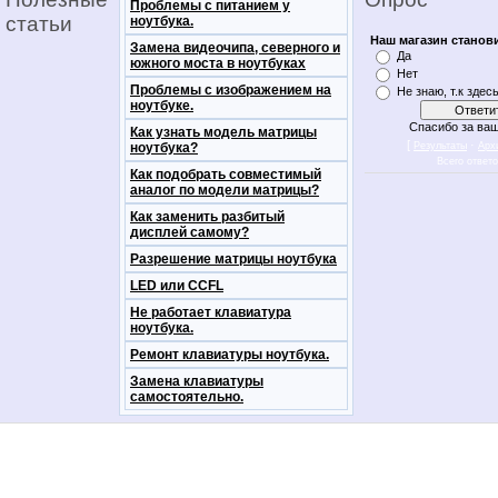
Проблемы с питанием у
статьи
ноутбука.
Наш магазин станов
Замена видеочипа, северного и
Да
южного моста в ноутбуках
Нет
Проблемы с изображением на
Не знаю, т.к здес
ноутбуке.
Спасибо за ваш
Как узнать модель матрицы
[
·
ноутбука?
Результаты
Арх
Всего ответ
Как подобрать совместимый
аналог по модели матрицы?
Как заменить разбитый
дисплей самому?
Разрешение матрицы ноутбука
LED или CCFL
Не работает клавиатура
ноутбука.
Ремонт клавиатуры ноутбука.
Замена клавиатуры
самостоятельно.
notebookon notebukon noutbookon ноутбук
noytbukon n