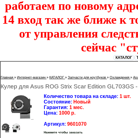
работаем по новому адре
14 вход так же ближе к т
от управления следст
сейчас "с
КАТАЛОГ
Главная
»
Интернет-магазин
»
КАТАЛОГ
»
Запчасти для ноутбуков
»
Охлаждения
»
As
Кулер для Asus ROG Strix Scar Edition GL703GS 
Количество товара на складе:
1 шт.
Состояние:
Новый
Гарантия:
1 мес.
Цена:
1000
р.
Артикул:
9601070
Нажмите чтобы заказать