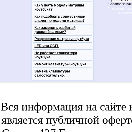
Спасибо за ваш
Как узнать модель матрицы
[
·
ноутбука?
Результаты
Арх
Всего ответ
Как подобрать совместимый
аналог по модели матрицы?
Как заменить разбитый
дисплей самому?
Разрешение матрицы ноутбука
LED или CCFL
Не работает клавиатура
ноутбука.
Ремонт клавиатуры ноутбука.
Замена клавиатуры
самостоятельно.
notebookon notebukon noutbookon ноутбук
noytbukon n
Вся информация на сайте 
является публичной офер