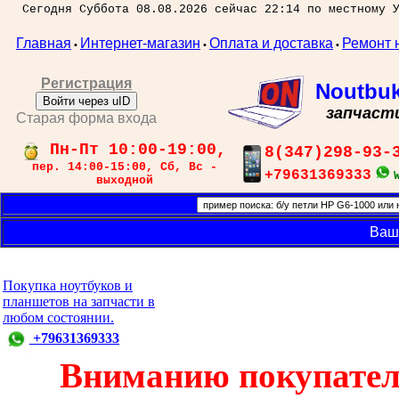
Сегодня Суббота 08.08.2026 сейчас 22:14 по местному 
Главная
Интернет-магазин
Оплата и доставка
Ремонт 
•
•
•
Регистрация
Noutbu
Войти через uID
запчаст
Старая форма входа
Пн-Пт 10:00-19:00,
8(347)298-93-
пер. 14:00-15:00, Сб, Вс -
+79631369333
выходной
Ваш
Покупка ноутбуков и
планшетов на запчасти в
любом состоянии.
+79631369333
Вниманию покупател