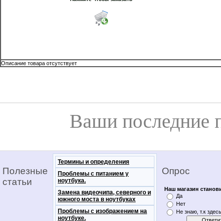
Описание товара отсутствует
Ваши последние 
Термины и определения
Полезные
Опрос
Проблемы с питанием у
статьи
ноутбука.
Наш магазин станов
Замена видеочипа, северного и
Да
южного моста в ноутбуках
Нет
Проблемы с изображением на
Не знаю, т.к здес
ноутбуке.