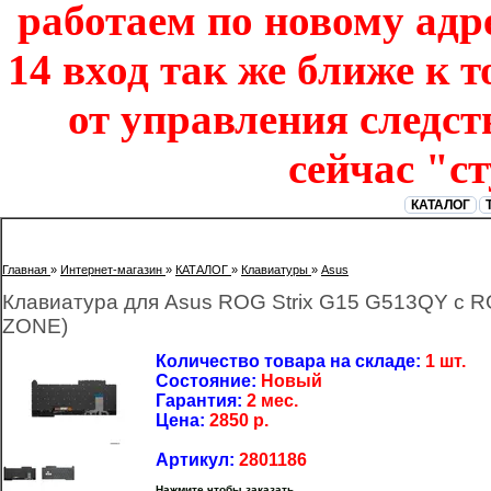
работаем по новому адре
14 вход так же ближе к т
от управления следст
сейчас "с
КАТАЛОГ
Главная
»
Интернет-магазин
»
КАТАЛОГ
»
Клавиатуры
»
Asus
Клавиатура для Asus ROG Strix G15 G513QY с RG
ZONE)
Количество товара на складе:
1 шт.
Состояние:
Новый
Гарантия:
2 мес.
Цена:
2850
р.
Артикул:
2801186
Нажмите чтобы заказать