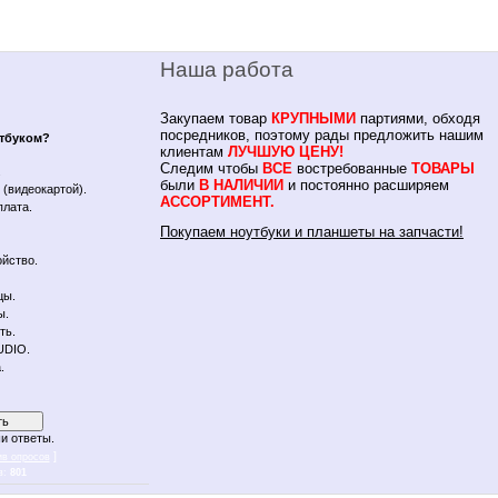
Наша работа
Закупаем товар
КРУПНЫМИ
партиями, обходя
посредников, поэтому рады предложить нашим
утбуком?
клиентам
ЛУЧШУЮ ЦЕНУ!
Следим чтобы
ВСЕ
востребованные
ТОВАРЫ
.
были
В НАЛИЧИИ
и постоянно расширяем
(видеокартой).
АССОРТИМЕНТ.
плата.
Покупаем ноутбуки и планшеты на запчасти!
йство.
цы.
ы.
ть.
UDIO.
.
и ответы.
]
ив опросов
в:
801