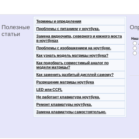
Термины и определения
Полезные
Оп
Проблемы с питанием у ноутбука.
статьи
Замена видеочипа, северного и южного моста
Наш 
в ноутбуках
Проблемы с изображением на ноутбуке.
Как узнать модель матрицы ноутбука?
Как подобрать совместимый аналог по
модели матрицы?
Как заменить разбитый дисплей самому?
Разрешение матрицы ноутбука
LED или CCFL
Не работает клавиатура ноутбука.
Ремонт клавиатуры ноутбука.
Замена клавиатуры самостоятельно.