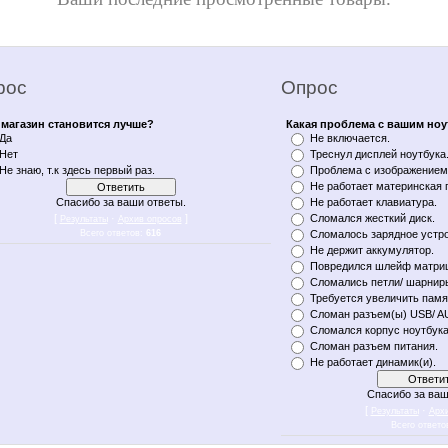
рос
Опрос
магазин становится лучше?
Какая проблема с вашим но
Да
Не включается.
Нет
Треснул дисплей ноутбука
Не знаю, т.к здесь первый раз.
Проблема с изображением 
Не работает материнская 
Спасибо за ваши ответы.
Не работает клавиатура.
[
·
]
Сломался жесткий диск.
Результаты
Архив опросов
Всего ответов:
616
Сломалось зарядное устро
Не держит аккумулятор.
Повредился шлейф матри
Сломались петли/ шарнир
Требуется увеличить памя
Сломан разъем(ы) USB/ A
Сломался корпус ноутбука
Сломан разъем питания.
Не работает динамик(и).
Спасибо за ваш
[
·
Результаты
Арх
Всего ответо