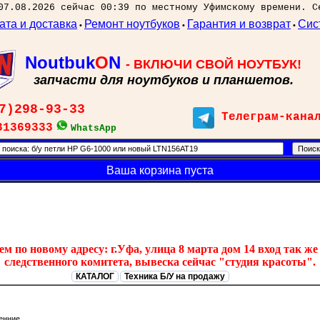
07.08.2026 сейчас 00:39 по местному Уфимскому времени. С
ата и доставка
Ремонт ноутбуков
Гарантия и возврат
Сис
•
•
•
Noutbuk
O
N
- ВКЛЮЧИ СВОЙ НОУТБУК!
запчасти для ноутбуков и планшетов.
7)298-93-33
Телеграм-кана
31369333
WhatsApp
Ваша корзина пуста
 по новому адресу: г.Уфа, улица 8 марта дом 14 вход так же 
следственного комитета, вывеска сейчас "студия красоты".
КАТАЛОГ
Техника Б/У на продажу
енние