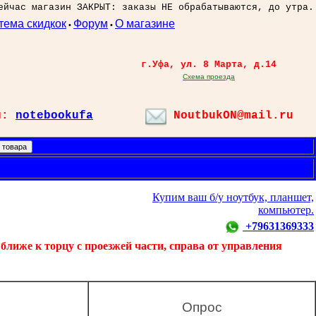
ейчас магазин ЗАКРЫТ: заказы НЕ обрабатываются, до утра.
тема скидкок
Форум
О магазине
•
•
г.Уфа, ул. 8 Марта, д.14
Схема проезда
л:
notebookufa
NoutbukON@mail.ru
Купим ваш б/у ноутбук, планшет,
компьютер.
+79631369333
ближе к торцу с проезжей части, справа от управления
Опрос