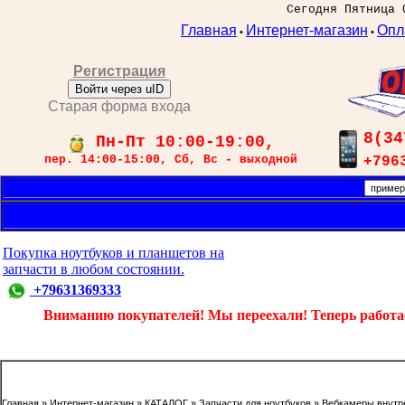
Сегодня Пятница 
Главная
Интернет-магазин
Опл
•
•
Регистрация
Войти через uID
Старая форма входа
8(34
Пн-Пт 10:00-19:00,
пер. 14:00-15:00, Сб, Вс - выходной
+796
Покупка ноутбуков и планшетов на
запчасти в любом состоянии.
+79631369333
Вниманию покупателей! Мы переехали! Теперь работаем
Главная
»
Интернет-магазин
»
КАТАЛОГ
»
Запчасти для ноутбуков
»
Вебкамеры внутр