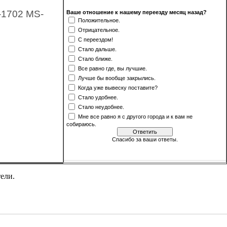
1702 MS-
Ваше отношение к нашему переезду месяц назад?
Положительное.
Отрицательное.
С переездом!
Стало дальше.
Стало ближе.
Все равно где, вы лучшие.
Лучше бы вообще закрылись.
Когда уже вывеску поставите?
Стало удобнее.
Стало неудобнее.
Мне все равно я с другого города и к вам не
собираюсь.
Спасибо за ваши ответы.
[
·
]
Результаты
Архив опросов
Всего ответов:
499
ели.