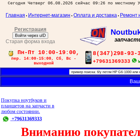
Сегодня Четверг 06.08.2026 сейчас 09:26 по местному 
Главная
Интернет-магазин
Оплата и доставка
Ремонт 
•
•
•
Регистрация
Noutbu
Войти через uID
запчаст
Старая форма входа
Пн-Пт 10:00-19:00,
8(347)298-93-
пер. 14:00-15:00, Сб, Вс -
+79631369333
выходной
Ваш
Покупка ноутбуков и
планшетов на запчасти в
любом состоянии.
+79631369333
Вниманию покупател