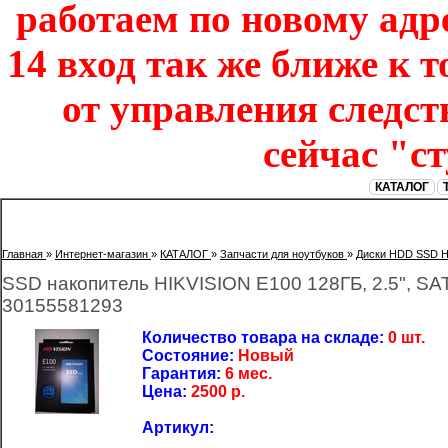
работаем по новому адре
14 вход так же ближе к т
от управления следст
сейчас "с
КАТАЛОГ
Главная
»
Интернет-магазин
»
КАТАЛОГ
»
Запчасти для ноутбуков
»
Диски HDD SSD 
SSD накопитель HIKVISION E100 128ГБ, 2.5", SATA
30155581293
Количество товара на складе:
0 шт.
Состояние:
Новый
Гарантия:
6 мес.
Цена:
2500
р.
Артикул: