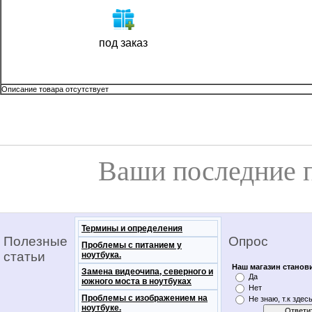
под заказ
Описание товара отсутствует
Ваши последние 
Термины и определения
Полезные
Опрос
Проблемы с питанием у
статьи
ноутбука.
Наш магазин станов
Замена видеочипа, северного и
Да
южного моста в ноутбуках
Нет
Проблемы с изображением на
Не знаю, т.к здес
ноутбуке.