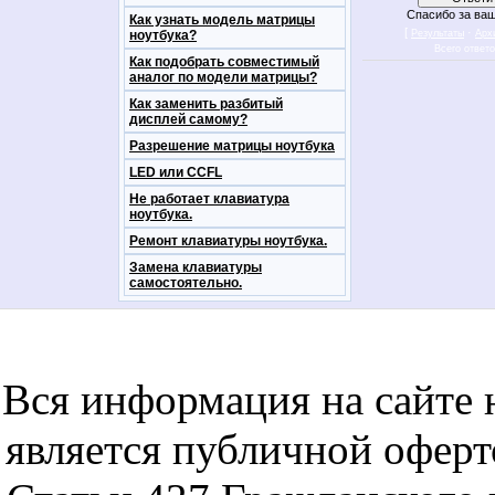
Спасибо за ваш
Как узнать модель матрицы
[
·
ноутбука?
Результаты
Арх
Всего ответ
Как подобрать совместимый
аналог по модели матрицы?
Как заменить разбитый
дисплей самому?
Разрешение матрицы ноутбука
LED или CCFL
Не работает клавиатура
ноутбука.
Ремонт клавиатуры ноутбука.
Замена клавиатуры
самостоятельно.
notebookon notebukon noutbookon ноутбук
noytbukon n
Вся информация на сайте 
является публичной офер