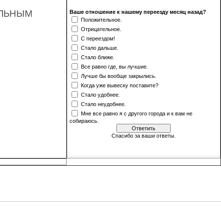
ЕЛЬНЫМ
Ваше отношение к нашему переезду месяц назад?
Положительное.
Отрицательное.
С переездом!
Стало дальше.
Стало ближе.
Все равно где, вы лучшие.
Лучше бы вообще закрылись.
Когда уже вывеску поставите?
Стало удобнее.
Стало неудобнее.
Мне все равно я с другого города и к вам не
собираюсь.
Спасибо за ваши ответы.
[
·
]
Результаты
Архив опросов
Всего ответов:
500