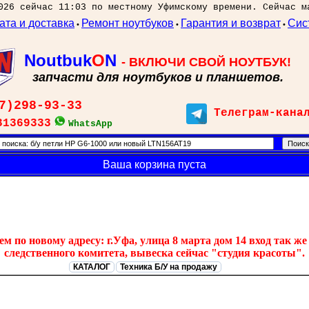
026 сейчас 11:03 по местному Уфимскому времени. Сейчас м
ата и доставка
Ремонт ноутбуков
Гарантия и возврат
Сис
•
•
•
Noutbuk
O
N
- ВКЛЮЧИ СВОЙ НОУТБУК!
запчасти для ноутбуков и планшетов.
7)298-93-33
Телеграм-кана
31369333
WhatsApp
Ваша корзина пуста
 по новому адресу: г.Уфа, улица 8 марта дом 14 вход так же 
следственного комитета, вывеска сейчас "студия красоты".
КАТАЛОГ
Техника Б/У на продажу