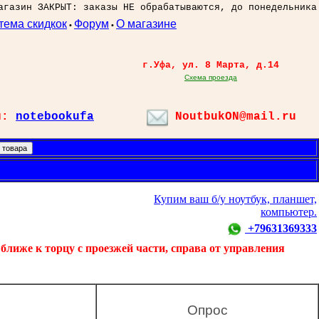
агазин ЗАКРЫТ: заказы НЕ обрабатываются, до понедельника
тема скидкок
Форум
О магазине
•
•
г.Уфа, ул. 8 Марта, д.14
Схема проезда
л:
notebookufa
NoutbukON@mail.ru
Купим ваш б/у ноутбук, планшет,
компьютер.
+79631369333
ближе к торцу с проезжей части, справа от управления
Опрос