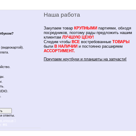
Наша работа
Закупаем товар
КРУПНЫМИ
партиями, обходя
посредников, поэтому рады предложить нашим
утбуком?
клиентам
ЛУЧШУЮ ЦЕНУ!
Следим чтобы
ВСЕ
востребованные
ТОВАРЫ
.
были
В НАЛИЧИИ
и постоянно расширяем
(видеокартой).
АССОРТИМЕНТ.
плата.
Покупаем ноутбуки и планшеты на запчасти!
йство.
цы.
ы.
ть.
UDIO.
.
и ответы.
]
ив опросов
в:
801
 notebykon