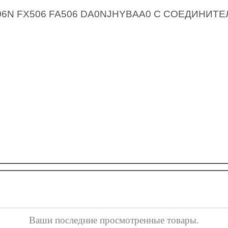
FA506N FX506 FA506 DA0NJHYBAA0 С СОЕДИНИТ
Ваши последние просмотренные товары.