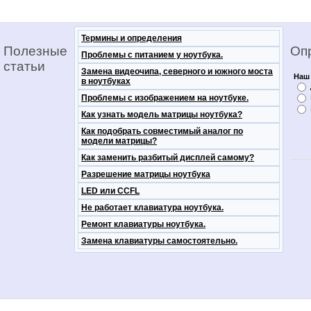
Термины и определения
Полезные
Оп
Проблемы с питанием у ноутбука.
статьи
Замена видеочипа, северного и южного моста
Наш 
в ноутбуках
Проблемы с изображением на ноутбуке.
Как узнать модель матрицы ноутбука?
Как подобрать совместимый аналог по
модели матрицы?
Как заменить разбитый дисплей самому?
Разрешение матрицы ноутбука
LED или CCFL
Не работает клавиатура ноутбука.
Ремонт клавиатуры ноутбука.
Замена клавиатуры самостоятельно.
notebooko