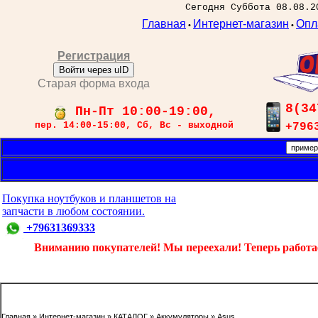
Сегодня Суббота 08.08.2
Главная
Интернет-магазин
Опл
•
•
Регистрация
Войти через uID
Старая форма входа
8(34
Пн-Пт 10:00-19:00,
пер. 14:00-15:00, Сб, Вс - выходной
+796
Покупка ноутбуков и планшетов на
запчасти в любом состоянии.
+79631369333
Вниманию покупателей! Мы переехали! Теперь работаем
Главная
»
Интернет-магазин
»
КАТАЛОГ
»
Аккумуляторы
»
Asus