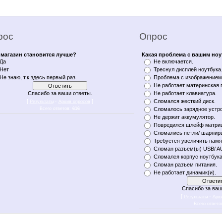
рос
Опрос
магазин становится лучше?
Какая проблема с вашим но
Да
Не включается.
Нет
Треснул дисплей ноутбука
Не знаю, т.к здесь первый раз.
Проблема с изображением 
Не работает материнская 
Спасибо за ваши ответы.
Не работает клавиатура.
[
·
]
Сломался жесткий диск.
Результаты
Архив опросов
Всего ответов:
616
Сломалось зарядное устро
Не держит аккумулятор.
Повредился шлейф матри
Сломались петли/ шарнир
Требуется увеличить памя
Сломан разъем(ы) USB/ A
Сломался корпус ноутбука
Сломан разъем питания.
Не работает динамик(и).
Спасибо за ваш
[
·
Результаты
Арх
Всего ответо
n notebukon noutbookon ноутбукон notebook on уфа notebykon noytbykon noutbykon noytbukon noytbookon