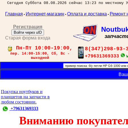
Сегодня Суббота 08.08.2026 сейчас 13:23 по местному 
Главная
Интернет-магазин
Оплата и доставка
Ремонт 
•
•
•
Регистрация
Noutbu
Войти через uID
запчаст
Старая форма входа
Пн-Пт 10:00-19:00,
8(347)298-93-
пер. 14:00-15:00, Сб, Вс -
+79631369333
выходной
Ваш
Покупка ноутбуков и
планшетов на запчасти в
любом состоянии.
+79631369333
Вниманию покупател