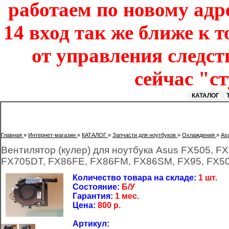
работаем по новому адре
14 вход так же ближе к т
от управления следст
сейчас "с
КАТАЛОГ
Главная
»
Интернет-магазин
»
КАТАЛОГ
»
Запчасти для ноутбуков
»
Охлаждения
»
As
Вентилятор (кулер) для ноутбука Asus FX505, 
FX705DT, FX86FE, FX86FM, FX86SM, FX95, FX5
Количество товара на складе:
1 шт.
Состояние:
Б/У
Гарантия:
1 мес.
Цена:
800
р.
Артикул: