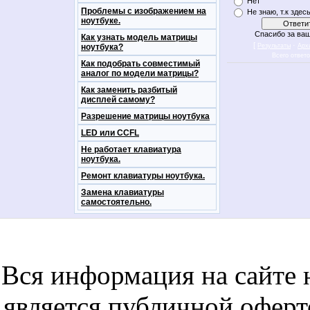
Нет
Проблемы с изображением на
Не знаю, т.к здес
ноутбуке.
Спасибо за ваш
Как узнать модель матрицы
[
·
ноутбука?
Результаты
Арх
Всего ответ
Как подобрать совместимый
аналог по модели матрицы?
Как заменить разбитый
дисплей самому?
Разрешение матрицы ноутбука
LED или CCFL
Не работает клавиатура
ноутбука.
Ремонт клавиатуры ноутбука.
Замена клавиатуры
самостоятельно.
notebookon notebukon noutbookon ноутбук
noytbukon n
Вся информация на сайте 
является публичной офер