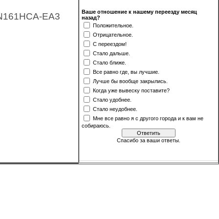
Ваше отношение к нашему переезду месяц
: N161HCA-EA3
назад?
Положительное.
Отрицательное.
С переездом!
Стало дальше.
Стало ближе.
Все равно где, вы лучшие.
Лучше бы вообще закрылись.
Когда уже вывеску поставите?
Стало удобнее.
Стало неудобнее.
Мне все равно я с другого города и к вам не
собираюсь.
Спасибо за ваши ответы.
[
·
]
Результаты
Архив опросов
Всего ответов:
499