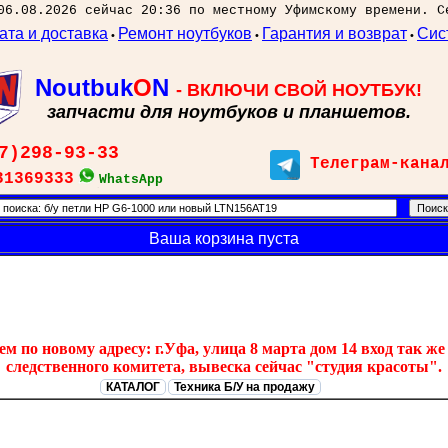
06.08.2026 сейчас 20:36 по местному Уфимскому времени. С
ата и доставка
Ремонт ноутбуков
Гарантия и возврат
Сис
•
•
•
Noutbuk
O
N
- ВКЛЮЧИ СВОЙ НОУТБУК!
запчасти для ноутбуков и планшетов.
7)298-93-33
Телеграм-кана
31369333
WhatsApp
Ваша корзина пуста
 по новому адресу: г.Уфа, улица 8 марта дом 14 вход так же 
следственного комитета, вывеска сейчас "студия красоты".
КАТАЛОГ
Техника Б/У на продажу