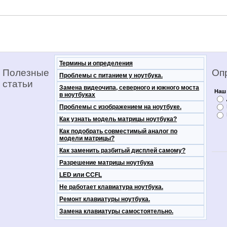
Термины и определения
Полезные
Оп
Проблемы с питанием у ноутбука.
статьи
Замена видеочипа, северного и южного моста
Наш 
в ноутбуках
Проблемы с изображением на ноутбуке.
Как узнать модель матрицы ноутбука?
Как подобрать совместимый аналог по
модели матрицы?
Как заменить разбитый дисплей самому?
Разрешение матрицы ноутбука
LED или CCFL
Не работает клавиатура ноутбука.
Ремонт клавиатуры ноутбука.
Замена клавиатуры самостоятельно.