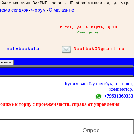
ейчас магазин ЗАКРЫТ: заказы НЕ обрабатываются, до утра.
тема скидкок
Форум
О магазине
•
•
г.Уфа, ул. 8 Марта, д.14
Схема проезда
л:
notebookufa
NoutbukON@mail.ru
Купим ваш б/у ноутбук, планшет,
компьютер.
+79631369333
ближе к торцу с проезжей части, справа от управления
Опрос