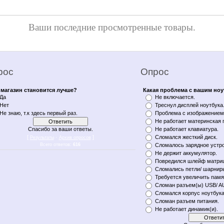
Ваши последние просмотренные товары.
рос
Опрос
магазин становится лучше?
Какая проблема с вашим но
Да
Не включается.
Нет
Треснул дисплей ноутбука
Не знаю, т.к здесь первый раз.
Проблема с изображением 
Не работает материнская 
Спасибо за ваши ответы.
Не работает клавиатура.
[
·
]
Сломался жесткий диск.
Результаты
Архив опросов
Всего ответов:
616
Сломалось зарядное устро
Не держит аккумулятор.
Повредился шлейф матри
Сломались петли/ шарнир
Требуется увеличить памя
Сломан разъем(ы) USB/ A
Сломался корпус ноутбука
Сломан разъем питания.
Не работает динамик(и).