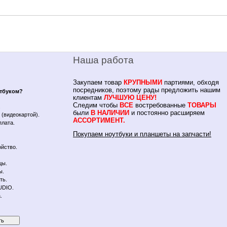
Наша работа
Закупаем товар
КРУПНЫМИ
партиями, обходя
посредников, поэтому рады предложить нашим
утбуком?
клиентам
ЛУЧШУЮ ЦЕНУ!
Следим чтобы
ВСЕ
востребованные
ТОВАРЫ
.
были
В НАЛИЧИИ
и постоянно расширяем
(видеокартой).
АССОРТИМЕНТ.
плата.
Покупаем ноутбуки и планшеты на запчасти!
йство.
цы.
ы.
ть.
UDIO.
.