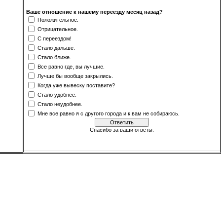
Ваше отношение к нашему переезду месяц назад?
Положительное.
Отрицательное.
С переездом!
Стало дальше.
Стало ближе.
Все равно где, вы лучшие.
Лучше бы вообще закрылись.
Когда уже вывеску поставите?
Стало удобнее.
Стало неудобнее.
Мне все равно я с другого города и к вам не собираюсь.
Спасибо за ваши ответы.
[
·
]
Результаты
Архив опросов
Всего ответов:
500