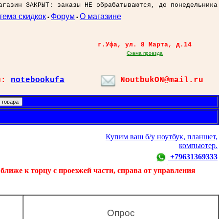
агазин ЗАКРЫТ: заказы НЕ обрабатываются, до понедельника
тема скидкок
Форум
О магазине
•
•
г.Уфа, ул. 8 Марта, д.14
Схема проезда
л:
notebookufa
NoutbukON@mail.ru
Купим ваш б/у ноутбук, планшет,
компьютер.
+79631369333
ближе к торцу с проезжей части, справа от управления
Опрос