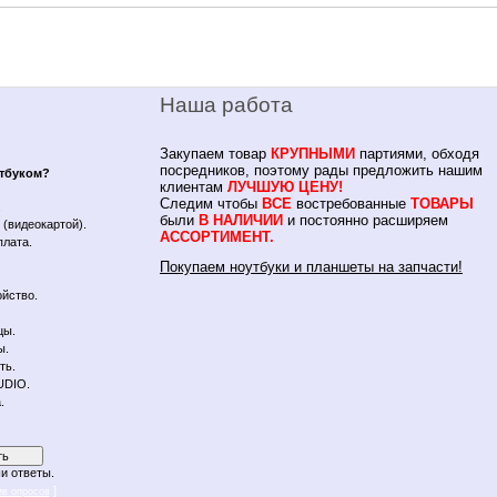
Наша работа
Закупаем товар
КРУПНЫМИ
партиями, обходя
посредников, поэтому рады предложить нашим
утбуком?
клиентам
ЛУЧШУЮ ЦЕНУ!
Следим чтобы
ВСЕ
востребованные
ТОВАРЫ
.
были
В НАЛИЧИИ
и постоянно расширяем
(видеокартой).
АССОРТИМЕНТ.
плата.
Покупаем ноутбуки и планшеты на запчасти!
йство.
цы.
ы.
ть.
UDIO.
.
и ответы.
]
ив опросов