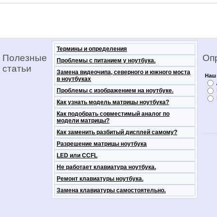
Термины и определения
Полезные
Оп
Проблемы с питанием у ноутбука.
статьи
Замена видеочипа, северного и южного моста
Наш 
в ноутбуках
Проблемы с изображением на ноутбуке.
Как узнать модель матрицы ноутбука?
Как подобрать совместимый аналог по
модели матрицы?
Как заменить разбитый дисплей самому?
Разрешение матрицы ноутбука
LED или CCFL
Не работает клавиатура ноутбука.
Ремонт клавиатуры ноутбука.
Замена клавиатуры самостоятельно.