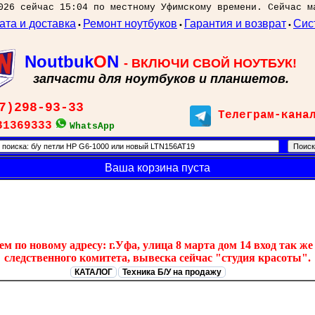
026 сейчас 15:04 по местному Уфимскому времени. Сейчас м
ата и доставка
Ремонт ноутбуков
Гарантия и возврат
Сис
•
•
•
Noutbuk
O
N
- ВКЛЮЧИ СВОЙ НОУТБУК!
запчасти для ноутбуков и планшетов.
7)298-93-33
Телеграм-кана
31369333
WhatsApp
Ваша корзина пуста
 по новому адресу: г.Уфа, улица 8 марта дом 14 вход так же 
следственного комитета, вывеска сейчас "студия красоты".
КАТАЛОГ
Техника Б/У на продажу