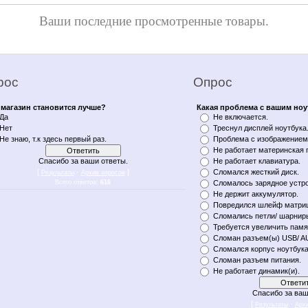
Ваши последние просмотренные товары.
рос
Опрос
магазин становится лучше?
Какая проблема с вашим но
Да
Не включается.
Нет
Треснул дисплей ноутбука
Не знаю, т.к здесь первый раз.
Проблема с изображением 
Не работает материнская 
Спасибо за ваши ответы.
Не работает клавиатура.
[
·
]
Сломался жесткий диск.
Результаты
Архив опросов
Всего ответов:
616
Сломалось зарядное устро
Не держит аккумулятор.
Повредился шлейф матри
Сломались петли/ шарнир
Требуется увеличить памя
Сломан разъем(ы) USB/ A
Сломался корпус ноутбука
Сломан разъем питания.
Не работает динамик(и).
Спасибо за ваш
[
·
Результаты
Арх