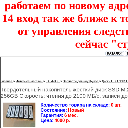
работаем по новому адре
14 вход так же ближе к т
от управления следст
сейчас "с
КАТАЛОГ
Главная
»
Интернет-магазин
»
КАТАЛОГ
»
Запчасти для ноутбуков
»
Диски HDD SSD 
Твердотельный накопитель жесткий диск SSD 
256GB Скорость: чтения до 2100 МБ/с, записи д
Количество товара на складе:
0 шт.
Состояние:
Новый
Гарантия:
6 мес.
Цена:
4000
р.