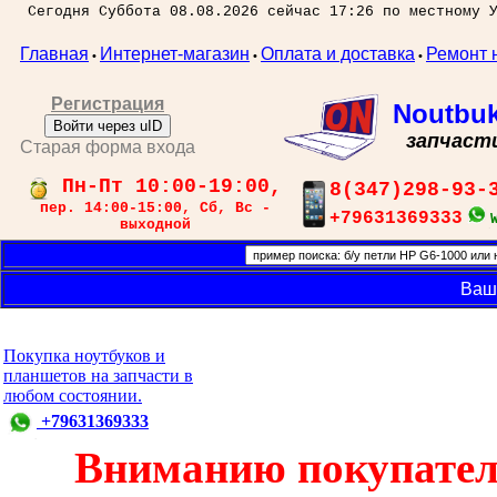
Сегодня Суббота 08.08.2026 сейчас 17:26 по местному 
Главная
Интернет-магазин
Оплата и доставка
Ремонт 
•
•
•
Регистрация
Noutbu
Войти через uID
запчаст
Старая форма входа
Пн-Пт 10:00-19:00,
8(347)298-93-
пер. 14:00-15:00, Сб, Вс -
+79631369333
выходной
Ваш
Покупка ноутбуков и
планшетов на запчасти в
любом состоянии.
+79631369333
Вниманию покупател