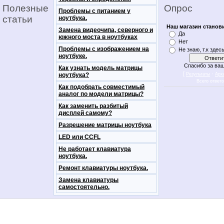
Полезные
Опрос
Проблемы с питанием у
статьи
ноутбука.
Наш магазин станов
Замена видеочипа, северного и
Да
южного моста в ноутбуках
Нет
Проблемы с изображением на
Не знаю, т.к здес
ноутбуке.
Спасибо за ваш
Как узнать модель матрицы
[
·
ноутбука?
Результаты
Арх
Всего ответ
Как подобрать совместимый
аналог по модели матрицы?
Как заменить разбитый
дисплей самому?
Разрешение матрицы ноутбука
LED или CCFL
Не работает клавиатура
ноутбука.
Ремонт клавиатуры ноутбука.
Замена клавиатуры
самостоятельно.
notebookon notebukon noutbookon ноутбук
noytbukon n