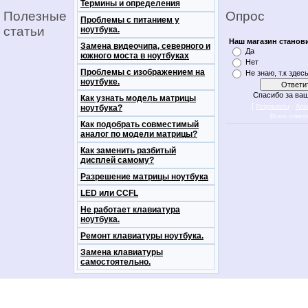
Термины и определения
Полезные
Опрос
Проблемы с питанием у
статьи
ноутбука.
Наш магазин станов
Замена видеочипа, северного и
Да
южного моста в ноутбуках
Нет
Проблемы с изображением на
Не знаю, т.к здес
ноутбуке.
Спасибо за ваш
Как узнать модель матрицы
[
·
ноутбука?
Результаты
Арх
Всего ответ
Как подобрать совместимый
аналог по модели матрицы?
Как заменить разбитый
дисплей самому?
Разрешение матрицы ноутбука
LED или CCFL
Не работает клавиатура
ноутбука.
Ремонт клавиатуры ноутбука.
Замена клавиатуры
самостоятельно.
notebookon notebukon noutbookon ноутбук