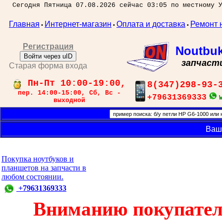
Сегодня Пятница 07.08.2026 сейчас 03:05 по местному 
Главная
Интернет-магазин
Оплата и доставка
Ремонт 
•
•
•
Регистрация
Noutbu
Войти через uID
запчаст
Старая форма входа
Пн-Пт 10:00-19:00,
8(347)298-93-
пер. 14:00-15:00, Сб, Вс -
+79631369333
выходной
Ваш
Покупка ноутбуков и
планшетов на запчасти в
любом состоянии.
+79631369333
Вниманию покупател