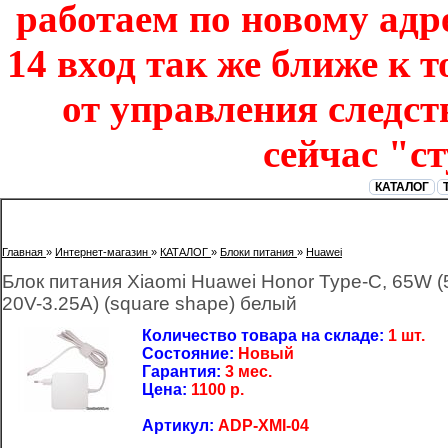
работаем по новому адре
14 вход так же ближе к т
от управления следст
сейчас "с
КАТАЛОГ
Главная
»
Интернет-магазин
»
КАТАЛОГ
»
Блоки питания
»
Huawei
Блок питания Xiaomi Huawei Honor Type-C, 65W (5
20V-3.25A) (square shape) белый
Количество товара на складе:
1 шт.
Состояние:
Новый
Гарантия:
3 мес.
Цена:
1100
р.
Артикул:
ADP-XMI-04