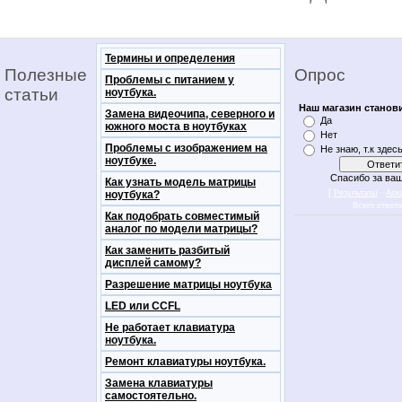
Термины и определения
Полезные
Опрос
Проблемы с питанием у
статьи
ноутбука.
Наш магазин станов
Замена видеочипа, северного и
Да
южного моста в ноутбуках
Нет
Проблемы с изображением на
Не знаю, т.к здес
ноутбуке.
Спасибо за ваш
Как узнать модель матрицы
[
·
ноутбука?
Результаты
Арх
Всего ответ
Как подобрать совместимый
аналог по модели матрицы?
Как заменить разбитый
дисплей самому?
Разрешение матрицы ноутбука
LED или CCFL
Не работает клавиатура
ноутбука.
Ремонт клавиатуры ноутбука.
Замена клавиатуры
самостоятельно.