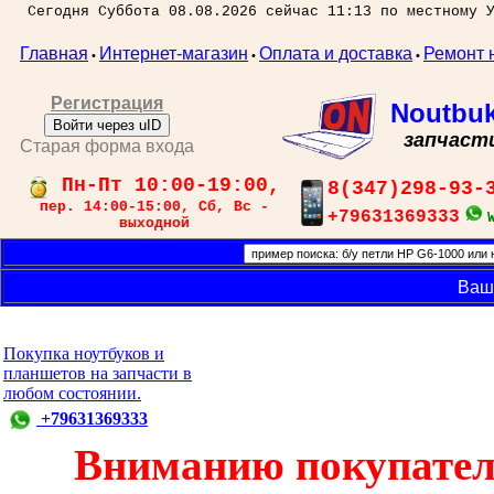
Сегодня Суббота 08.08.2026 сейчас 11:13 по местному 
Главная
Интернет-магазин
Оплата и доставка
Ремонт 
•
•
•
Регистрация
Noutbu
Войти через uID
запчаст
Старая форма входа
Пн-Пт 10:00-19:00,
8(347)298-93-
пер. 14:00-15:00, Сб, Вс -
+79631369333
выходной
Ваш
Покупка ноутбуков и
планшетов на запчасти в
любом состоянии.
+79631369333
Вниманию покупател