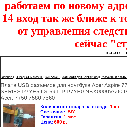
работаем по новому адре
14 вход так же ближе к т
от управления следст
сейчас "с
КАТАЛОГ
Главная
»
Интернет-магазин
»
КАТАЛОГ
»
Запчасти для ноутбуков
»
Разъёмы и платы
Плата USB разъемов для ноутбука Acer Aspire 
SERIES P7YE5 LS-6911P P7YE0 NBX0000VA00 Pac
Acer: 7750 7580 7560
Количество товара на складе:
1 шт.
Состояние:
Б/У
Гарантия:
1 мес.
Цена:
600
р.