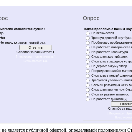
рос
Опрос
магазин становится лучше?
Какая проблема с вашим но
Да
Не включается.
Нет
Треснул дисплей ноутбука
Не знаю, т.к здесь первый раз.
Проблема с изображением 
Не работает материнская 
Спасибо за ваши ответы.
Не работает клавиатура.
[
·
]
Сломался жесткий диск.
Результаты
Архив опросов
Всего ответов:
616
Сломалось зарядное устро
Не держит аккумулятор.
Повредился шлейф матри
Сломались петли/ шарнир
Требуется увеличить памя
Сломан разъем(ы) USB/ A
Сломался корпус ноутбука
Сломан разъем питания.
Не работает динамик(и).
Спасибо за ваш
[
·
Результаты
Арх
Всего ответо
n notebukon noutbookon ноутбукон notebook on уфа notebykon noytbykon noutbykon noytbukon noytbookon
и не является публичной офертой, определяемой положениями Ст