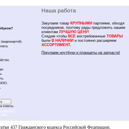
Наша работа
Закупаем товар
КРУПНЫМИ
партиями, обходя
посредников, поэтому рады предложить нашим
утбуком?
клиентам
ЛУЧШУЮ ЦЕНУ!
Следим чтобы
ВСЕ
востребованные
ТОВАРЫ
.
были
В НАЛИЧИИ
и постоянно расширяем
(видеокартой).
АССОРТИМЕНТ.
плата.
Покупаем ноутбуки и планшеты на запчасти!
йство.
цы.
ы.
ть.
UDIO.
.
и ответы.
]
ив опросов
в:
801
 notebykon
атьи 437 Гражданского кодекса Российской Федерации.