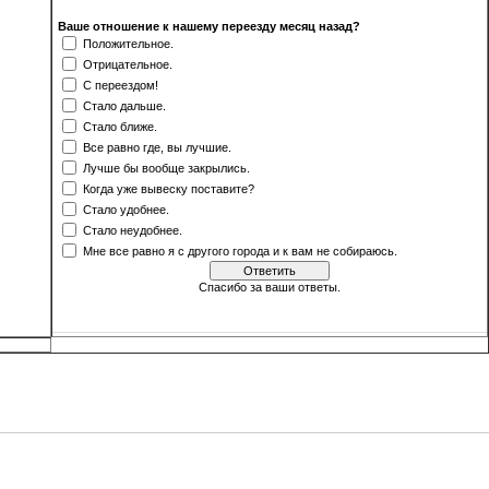
Ваше отношение к нашему переезду месяц назад?
Положительное.
Отрицательное.
С переездом!
Стало дальше.
Стало ближе.
Все равно где, вы лучшие.
Лучше бы вообще закрылись.
Когда уже вывеску поставите?
Стало удобнее.
Стало неудобнее.
Мне все равно я с другого города и к вам не собираюсь.
Спасибо за ваши ответы.
[
·
]
Результаты
Архив опросов
Всего ответов:
499