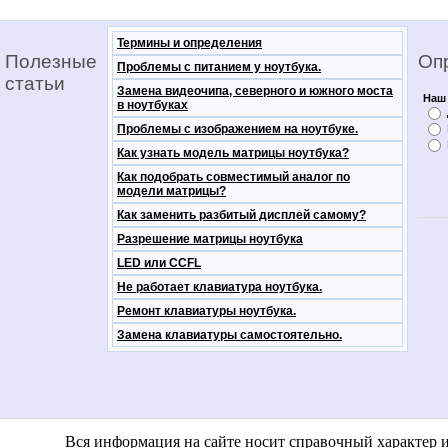
Термины и определения
Полезные
Оп
Проблемы с питанием у ноутбука.
статьи
Замена видеочипа, северного и южного моста
Наш 
в ноутбуках
Проблемы с изображением на ноутбуке.
Как узнать модель матрицы ноутбука?
Как подобрать совместимый аналог по
модели матрицы?
Как заменить разбитый дисплей самому?
Разрешение матрицы ноутбука
LED или CCFL
Не работает клавиатура ноутбука.
Ремонт клавиатуры ноутбука.
Замена клавиатуры самостоятельно.
notebooko
Вся информация на сайте носит справочный характер 