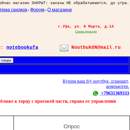
ейчас магазин ЗАКРЫТ: заказы НЕ обрабатываются, до утра.
тема скидкок
Форум
О магазине
•
•
г.Уфа, ул. 8 Марта, д.14
Схема проезда
л:
notebookufa
NoutbukON@mail.ru
Купим ваш б/у ноутбук, планшет,
компьютер.
+79631369333
ближе к торцу с проезжей части, справа от управления
Опрос