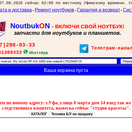
07.08.2026 сейчас 02:00 по местному Уфимскому времени. С
ата и доставка
Ремонт ноутбуков
Гарантия и возврат
Сис
•
•
•
Noutbuk
O
N
- ВКЛЮЧИ СВОЙ НОУТБУК!
запчасти для ноутбуков и планшетов.
7)298-93-33
Телеграм-кана
31369333
WhatsApp
Ваша корзина пуста
 по новому адресу: г.Уфа, улица 8 марта дом 14 вход так же 
следственного комитета, вывеска сейчас "студия красоты".
КАТАЛОГ
Техника Б/У на продажу