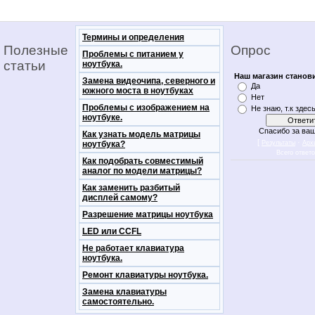
Термины и определения
Полезные
Опрос
Проблемы с питанием у
статьи
ноутбука.
Наш магазин станов
Замена видеочипа, северного и
Да
южного моста в ноутбуках
Нет
Проблемы с изображением на
Не знаю, т.к здес
ноутбуке.
Спасибо за ваш
Как узнать модель матрицы
[
·
ноутбука?
Результаты
Арх
Всего ответ
Как подобрать совместимый
аналог по модели матрицы?
Как заменить разбитый
дисплей самому?
Разрешение матрицы ноутбука
LED или CCFL
Не работает клавиатура
ноутбука.
Ремонт клавиатуры ноутбука.
Замена клавиатуры
самостоятельно.