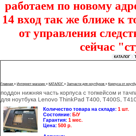
работаем по новому адре
14 вход так же ближе к т
от управления следст
сейчас "с
КАТАЛОГ
Главная
»
Интернет-магазин
»
КАТАЛОГ
»
Запчасти для ноутбуков
»
Корпуса от ноутб
поддон нижняя часть корпуса с топкейсом и тач
для ноутбука Lenovo ThinkPad T400, T400S, T410
Количество товара на складе:
1 шт.
Состояние:
Б/У
Гарантия:
1 мес.
Цена:
500
р.