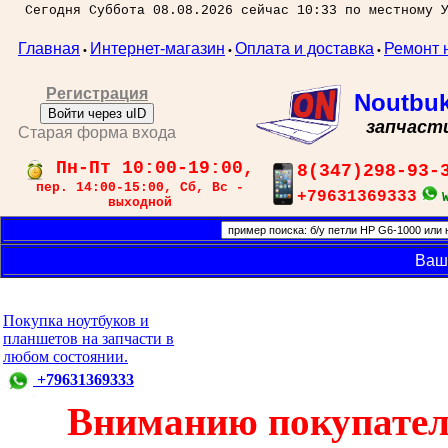
Сегодня Суббота 08.08.2026 сейчас 10:33 по местному 
Главная
Интернет-магазин
Оплата и доставка
Ремонт 
•
•
•
Регистрация
Noutbu
Войти через uID
запчаст
Старая форма входа
Пн-Пт 10:00-19:00,
8(347)298-93-
пер. 14:00-15:00, Сб, Вс -
+79631369333
выходной
Ваш
Покупка ноутбуков и
планшетов на запчасти в
любом состоянии.
+79631369333
Вниманию покупател