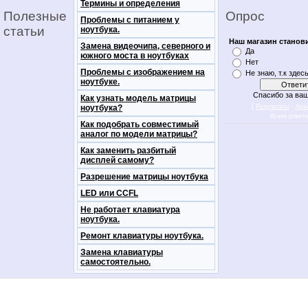
Термины и определения
Полезные
Опрос
Проблемы с питанием у
статьи
ноутбука.
Наш магазин станов
Замена видеочипа, северного и
Да
южного моста в ноутбуках
Нет
Проблемы с изображением на
Не знаю, т.к здес
ноутбуке.
Спасибо за ваш
Как узнать модель матрицы
[
·
ноутбука?
Результаты
Арх
Всего ответ
Как подобрать совместимый
аналог по модели матрицы?
Как заменить разбитый
дисплей самому?
Разрешение матрицы ноутбука
LED или CCFL
Не работает клавиатура
ноутбука.
Ремонт клавиатуры ноутбука.
Замена клавиатуры
самостоятельно.
notebookon notebukon noutbookon ноутбук