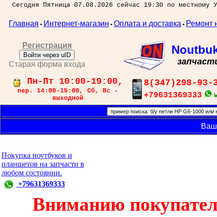
Сегодня Пятница 07.08.2026 сейчас 19:30 по местному 
Главная
Интернет-магазин
Оплата и доставка
Ремонт 
•
•
•
Регистрация
Noutbu
Войти через uID
запчаст
Старая форма входа
Пн-Пт 10:00-19:00,
8(347)298-93-
пер. 14:00-15:00, Сб, Вс -
+79631369333
выходной
Ваш
Покупка ноутбуков и
планшетов на запчасти в
любом состоянии.
+79631369333
Вниманию покупател