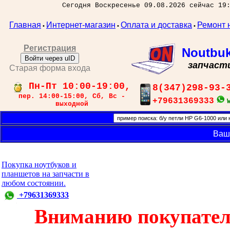
Сегодня Воскресенье 09.08.2026 сейчас 19
Главная
Интернет-магазин
Оплата и доставка
Ремонт 
•
•
•
Регистрация
Noutbu
Войти через uID
запчаст
Старая форма входа
Пн-Пт 10:00-19:00,
8(347)298-93-
пер. 14:00-15:00, Сб, Вс -
+79631369333
выходной
Ваш
Покупка ноутбуков и
планшетов на запчасти в
любом состоянии.
+79631369333
Вниманию покупател