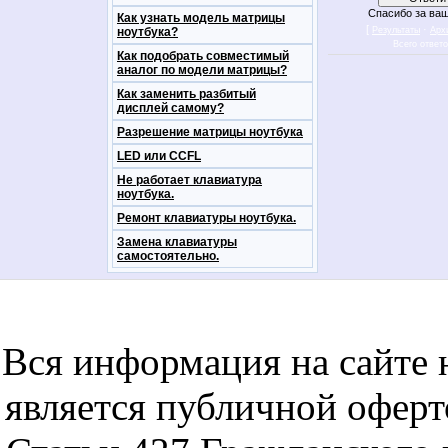
Спасибо за ваш
Как узнать модель матрицы
[
·
ноутбука?
Результаты
Арх
Всего ответ
Как подобрать совместимый
аналог по модели матрицы?
Как заменить разбитый
дисплей самому?
Разрешение матрицы ноутбука
LED или CCFL
Не работает клавиатура
ноутбука.
Ремонт клавиатуры ноутбука.
Замена клавиатуры
самостоятельно.
notebookon notebukon noutbookon ноутбук
noytbukon n
Вся информация на сайте 
является публичной офер