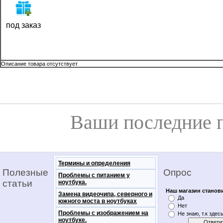
под заказ
Описание товара отсутствует
Ваши последние 
Термины и определения
Полезные
Опрос
Проблемы с питанием у
статьи
ноутбука.
Наш магазин станов
Замена видеочипа, северного и
Да
южного моста в ноутбуках
Нет
Проблемы с изображением на
Не знаю, т.к здес
ноутбуке.