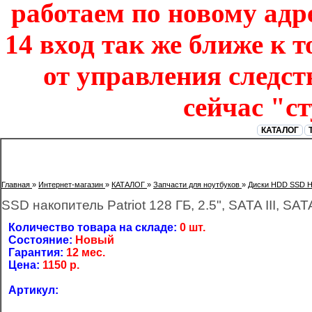
работаем по новому адре
14 вход так же ближе к т
от управления следст
сейчас "с
КАТАЛОГ
Главная
»
Интернет-магазин
»
КАТАЛОГ
»
Запчасти для ноутбуков
»
Диски HDD SSD 
SSD накопитель Patriot 128 ГБ, 2.5", SATA III, SAT
Количество товара на складе:
0 шт.
Состояние:
Новый
Гарантия:
12 мес.
Цена:
1150
р.
Артикул: