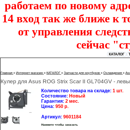
работаем по новому адре
14 вход так же ближе к т
от управления следст
сейчас "с
КАТАЛОГ
Главная
»
Интернет-магазин
»
КАТАЛОГ
»
Запчасти для ноутбуков
»
Охлаждения
»
As
Кулер для Asus ROG Strix Scar II GL704GV - лев
Количество товара на складе:
1 шт.
Состояние:
Новый
Гарантия:
2 мес.
Цена:
950
р.
Артикул:
9601184
Нажмите чтобы заказать