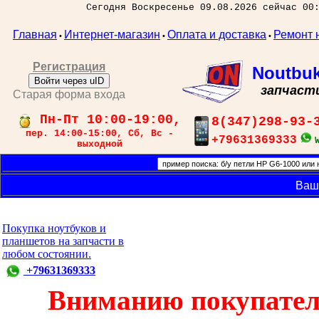
Сегодня Воскресенье 09.08.2026 сейчас 00
Главная
Интернет-магазин
Оплата и доставка
Ремонт 
•
•
•
Регистрация
Noutbu
Войти через uID
запчаст
Старая форма входа
Пн-Пт 10:00-19:00,
8(347)298-93-
пер. 14:00-15:00, Сб, Вс -
+79631369333
выходной
Ваш
Покупка ноутбуков и
планшетов на запчасти в
любом состоянии.
+79631369333
Вниманию покупател