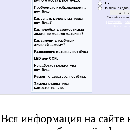
южного моста в ноутбуках
Нет
Проблемы с изображением на
Не знаю, т.к здес
ноутбуке.
Спасибо за ваш
Как узнать модель матрицы
[
·
ноутбука?
Результаты
Арх
Всего ответ
Как подобрать совместимый
аналог по модели матрицы?
Как заменить разбитый
дисплей самому?
Разрешение матрицы ноутбука
LED или CCFL
Не работает клавиатура
ноутбука.
Ремонт клавиатуры ноутбука.
Замена клавиатуры
самостоятельно.
notebookon notebukon noutbookon ноутбук
noytbukon n
Вся информация на сайте 