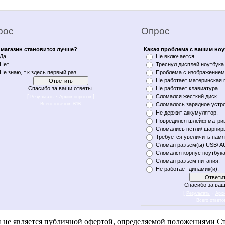
рос
Опрос
магазин становится лучше?
Какая проблема с вашим но
Да
Не включается.
Нет
Треснул дисплей ноутбука
Не знаю, т.к здесь первый раз.
Проблема с изображением 
Не работает материнская 
Спасибо за ваши ответы.
Не работает клавиатура.
[
·
]
Сломался жесткий диск.
Результаты
Архив опросов
Всего ответов:
616
Сломалось зарядное устро
Не держит аккумулятор.
Повредился шлейф матри
Сломались петли/ шарнир
Требуется увеличить памя
Сломан разъем(ы) USB/ A
Сломался корпус ноутбука
Сломан разъем питания.
Не работает динамик(и).
Спасибо за ваш
[
·
Результаты
Арх
Всего ответо
n notebukon noutbookon ноутбукон notebook on уфа notebykon noytbykon noutbykon noytbukon noytbookon
и не является публичной офертой, определяемой положениями Ст