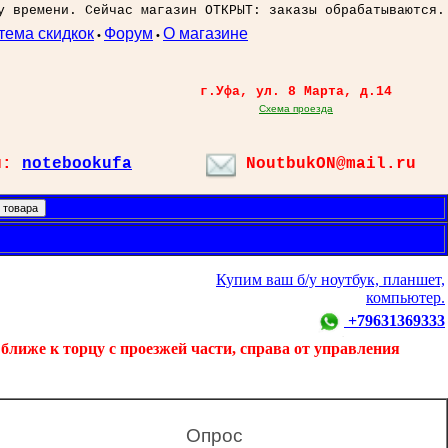
у времени. Сейчас магазин ОТКРЫТ: заказы обрабатываются.
тема скидкок
Форум
О магазине
•
•
г.Уфа, ул. 8 Марта, д.14
Схема проезда
л:
notebookufa
NoutbukON@mail.ru
Купим ваш б/у ноутбук, планшет,
компьютер.
+79631369333
ближе к торцу с проезжей части, справа от управления
Опрос