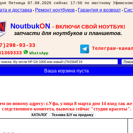
дня Пятница 07.08.2026 сейчас 17:50 по местному Уфимском
ата и доставка
Ремонт ноутбуков
Гарантия и возврат
Сис
•
•
•
Noutbuk
O
N
- ВКЛЮЧИ СВОЙ НОУТБУК!
запчасти для ноутбуков и планшетов.
7)298-93-33
Телеграм-кана
31369333
WhatsApp
Ваша корзина пуста
 по новому адресу: г.Уфа, улица 8 марта дом 14 вход так же 
следственного комитета, вывеска сейчас "студия красоты".
КАТАЛОГ
Техника Б/У на продажу