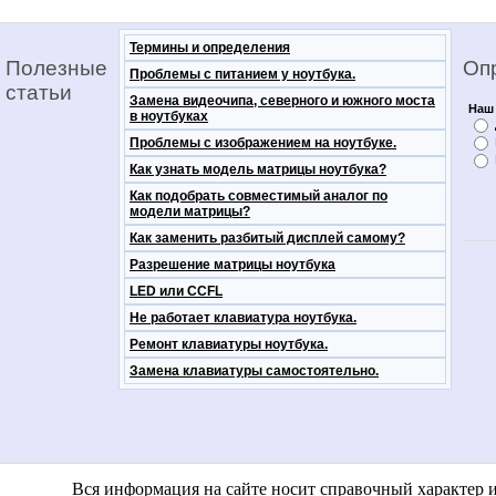
Термины и определения
Полезные
Оп
Проблемы с питанием у ноутбука.
статьи
Замена видеочипа, северного и южного моста
Наш 
в ноутбуках
Проблемы с изображением на ноутбуке.
Как узнать модель матрицы ноутбука?
Как подобрать совместимый аналог по
модели матрицы?
Как заменить разбитый дисплей самому?
Разрешение матрицы ноутбука
LED или CCFL
Не работает клавиатура ноутбука.
Ремонт клавиатуры ноутбука.
Замена клавиатуры самостоятельно.
notebooko
Вся информация на сайте носит справочный характер 