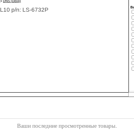
»
DNS (Dexp)
В
10 p/n: LS-6732P
Ваши последние просмотренные товары.