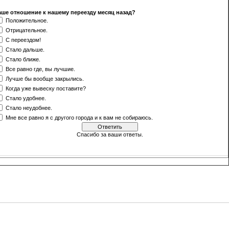
аше отношение к нашему переезду месяц назад?
Положительное.
Отрицательное.
С переездом!
Стало дальше.
Стало ближе.
Все равно где, вы лучшие.
Лучше бы вообще закрылись.
Когда уже вывеску поставите?
Стало удобнее.
Стало неудобнее.
Мне все равно я с другого города и к вам не собираюсь.
Спасибо за ваши ответы.
[
·
]
Результаты
Архив опросов
Всего ответов:
500