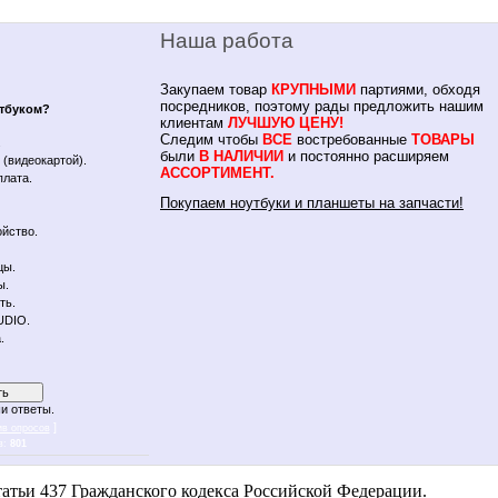
Наша работа
Закупаем товар
КРУПНЫМИ
партиями, обходя
посредников, поэтому рады предложить нашим
утбуком?
клиентам
ЛУЧШУЮ ЦЕНУ!
Следим чтобы
ВСЕ
востребованные
ТОВАРЫ
.
были
В НАЛИЧИИ
и постоянно расширяем
(видеокартой).
АССОРТИМЕНТ.
плата.
Покупаем ноутбуки и планшеты на запчасти!
йство.
цы.
ы.
ть.
UDIO.
.
и ответы.
]
ив опросов
в:
801
 notebykon
атьи 437 Гражданского кодекса Российской Федерации.