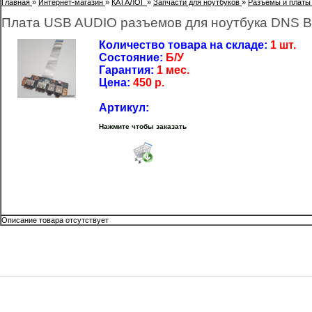
Главная
»
Интернет-магазин
»
КАТАЛОГ
»
Запчасти для ноутбуков
»
Разъёмы и платы
Плата USB AUDIO разъемов для ноутбука DNS BL
Количество товара на складе:
1 шт.
Состояние:
Б/У
Гарантия:
1 мес.
Цена:
450
р.
Артикул:
Нажмите чтобы заказать
Описание товара отсутствует